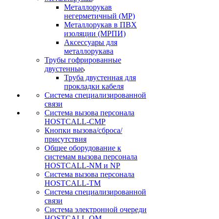
Металлорукав
негерметичный (МР)
Металлорукав в ПВХ
изоляции (МРПИ)
Аксессуары для
металлорукава
Трубы гофрированные
двустенные
Труба двустенная для
прокладки кабеля
Система специализированной
связи
Cистема вызова персонала
HOSTCALL-CMP
Кнопки вызова/сброса/
присутствия
Общее оборудование к
системам вызова персонала
HOSTCALL-NM и NP
Система вызова персонала
HOSTCALL-TM
Система специализированной
связи
Система электронной очереди
HOSTCALL-QM