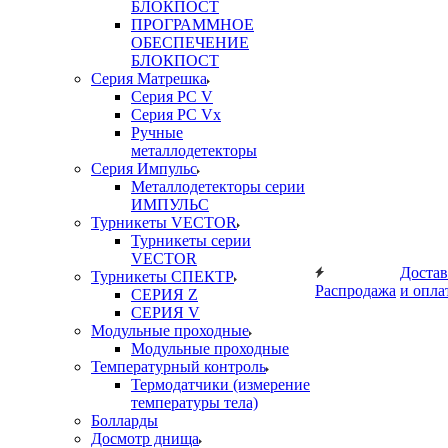
БЛОКПОСТ
ПРОГРАММНОЕ
ОБЕСПЕЧЕНИЕ
БЛОКПОСТ
Серия Матрешка
Серия PC V
Серия PC Vx
Ручные
металлодетекторы
Серия Импульс
Металлодетекторы серии
ИМПУЛЬС
Турникеты VECTOR
Турникеты серии
VECTOR
Достав
Турникеты СПЕКТР
Распродажа
и опла
СЕРИЯ Z
СЕРИЯ V
Модульные проходные
Модульные проходные
Температурный контроль
Термодатчики (измерение
температуры тела)
Болларды
Досмотр днища