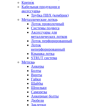
Крепеж
Кабельная продукция и
аксессуары
Трубка ПВХ (кембрик)
Металлические лотки
Лоток проволочный
Системы подвеса
Аксессуары для
металлических лотков
Лоток перфорированный
Лоток
неперфорированный
Крышка лотка
STRUT система
Метизы
Анкеры
Болты
Винты
Гайки
Шайбы
Шпильки
Саморезы
Анкерные болты
Дюбели
Заклепки