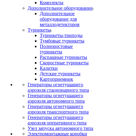
Комплекты
Дополнительное оборудование
Дополнительное
оборудование для
металлодетекторов
Турникеты
Турникеты-триподы
Тумбовые турникеты
Полноростовые
турникеты
Распашные турникеты
Скоростные турникеты
Калитки
Детские турникеты
Картоприемник
Генераторы огнетушащего
аэрозоля стационарного типа
Генераторы огнетушащего
аэрозоля автономного типа
Генераторы огнетушащего
аэрозоля транспортного типа
Генераторы огнетушащего
аэрозоля оперативного типа
Узел запуска автономного типа
Электромонтажные коробки