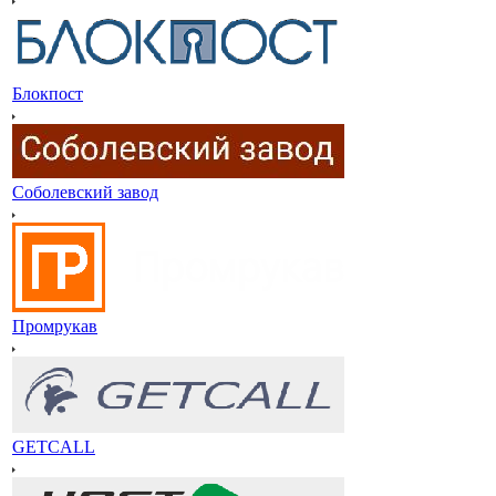
Блокпост
Соболевский завод
Промрукав
GETCALL