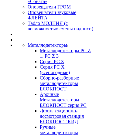
«Соната»
Оповещатели ГРОМ
Оповещатели звуковые
ФЛЕЙТА
Табло МОЛНИЯ (с
возможностью смены надписи)
Металлодетекторы
Металлодетекторы РС Z
1, PC Z 3
Серия РС Z
Серия РС X
(всепогодные)
Сборно-разборные
металлодетекторы
БЛОКПОСТ
Арочные
Металлодетекторы
БЛОКПОСТ серия РС
Дезинфекционно-
досмотровая станция
БЛОКПОСТ КИД
Ручные
металлодетекторы