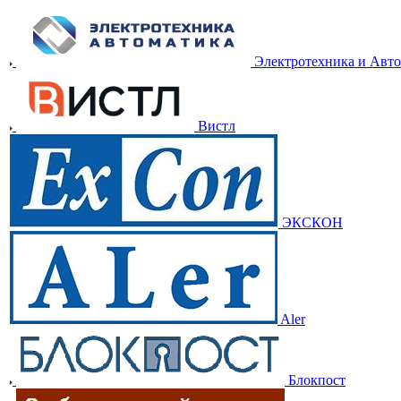
Электротехника и Авт
Вистл
ЭКСКОН
Aler
Блокпост