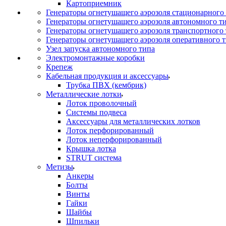
Картоприемник
Генераторы огнетушащего аэрозоля стационарного
Генераторы огнетушащего аэрозоля автономного т
Генераторы огнетушащего аэрозоля транспортного
Генераторы огнетушащего аэрозоля оперативного 
Узел запуска автономного типа
Электромонтажные коробки
Крепеж
Кабельная продукция и аксессуары
Трубка ПВХ (кембрик)
Металлические лотки
Лоток проволочный
Системы подвеса
Аксессуары для металлических лотков
Лоток перфорированный
Лоток неперфорированный
Крышка лотка
STRUT система
Метизы
Анкеры
Болты
Винты
Гайки
Шайбы
Шпильки