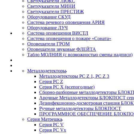
Светоуказатели ЛЮКС
Светоуказатели МИНИ
Светоуказатели ПРЕСТИЖ
Оборудование СКУД
Система речевого оповещения АРИЯ
Оборудование ЛУЧ
Система оповещения ВИСТЛ
Система оповещения о пожаре «Соната»
Оповещатели ГРОМ
Оповещатели звуковые ФЛЕЙТА
Табло МОЛНИЯ (с возможностью смены надписи)
Металлодетекторы
Металлодетекторы РС Z 1, PC Z 3
Серия РС Z
Серия РС X (всепогодные)
Сборно-разборные металлодетекторы БЛО
Арочные Металлодетекторы БЛОКПОСТ сер
Дезинфекционно-досмотровая станция БЛ
Ручные металлодетекторы БЛОКПОСТ
ПРОГРАММНОЕ ОБЕСПЕЧЕНИЕ БЛОКПО
Серия Матрешка
Серия PC V
Серия PC Vx