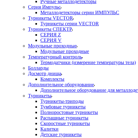
Ручные металлодетекторы
Серия Импульс
Металлодетекторы серии ИМПУЛЬС
Турникеты VECTOR
Турникеты серии VECTOR
Турникеты СПЕКТР
СЕРИЯ Z
СЕРИЯ V
Модульные проходные
Модульные проходные
Температурный контроль
Термодатчики (измерение температуры тела)
Болларды
Досмотр днища
Комплекты
Дополнительное оборудование
Дополнительное оборудование для металлоде
Турникеты
Турникеты-триподы
Тумбовые турникеты
Полноростовые турникеты
Распашные турникеты
Скоростные турникеты
Калитки
Детские турникеты