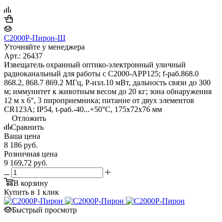
С2000Р-Пирон-Ш
Уточняйте у менеджера
Арт.: 26437
Извещатель охранный оптико-электронный уличный
радиоканальный для работы с С2000-АРР125; f-раб.868.0
868.2, 868.7 869.2 МГц, P-изл.10 мВт, дальность связи до 300
м; иммунитет к животным весом до 20 кг; зона обнаружения
12 м х 6°, 3 пироприемника; питание от двух элементов
CR123А; IP54, t-раб.-40...+50°C, 175х72х76 мм
Отложить
Сравнить
Ваша цена
8 186
руб.
Розничная цена
9 169,72
руб.
В корзину
Купить в 1 клик
Быстрый просмотр