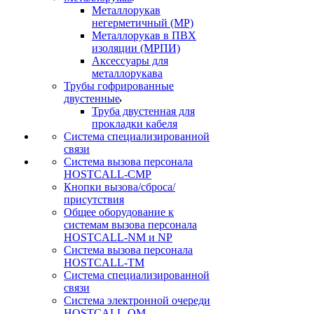
Металлорукав
негерметичный (МР)
Металлорукав в ПВХ
изоляции (МРПИ)
Аксессуары для
металлорукава
Трубы гофрированные
двустенные
Труба двустенная для
прокладки кабеля
Система специализированной
связи
Cистема вызова персонала
HOSTCALL-CMP
Кнопки вызова/сброса/
присутствия
Общее оборудование к
системам вызова персонала
HOSTCALL-NM и NP
Система вызова персонала
HOSTCALL-TM
Система специализированной
связи
Система электронной очереди
HOSTCALL-QM