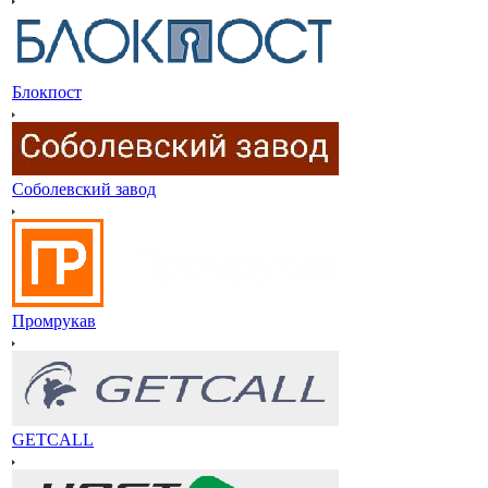
Блокпост
Соболевский завод
Промрукав
GETCALL