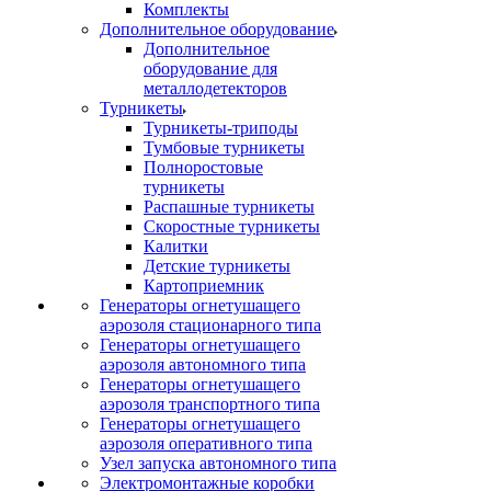
Комплекты
Дополнительное оборудование
Дополнительное
оборудование для
металлодетекторов
Турникеты
Турникеты-триподы
Тумбовые турникеты
Полноростовые
турникеты
Распашные турникеты
Скоростные турникеты
Калитки
Детские турникеты
Картоприемник
Генераторы огнетушащего
аэрозоля стационарного типа
Генераторы огнетушащего
аэрозоля автономного типа
Генераторы огнетушащего
аэрозоля транспортного типа
Генераторы огнетушащего
аэрозоля оперативного типа
Узел запуска автономного типа
Электромонтажные коробки