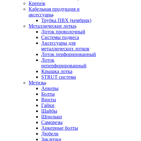
Крепеж
Кабельная продукция и
аксессуары
Трубка ПВХ (кембрик)
Металлические лотки
Лоток проволочный
Системы подвеса
Аксессуары для
металлических лотков
Лоток перфорированный
Лоток
неперфорированный
Крышка лотка
STRUT система
Метизы
Анкеры
Болты
Винты
Гайки
Шайбы
Шпильки
Саморезы
Анкерные болты
Дюбели
Заклепки