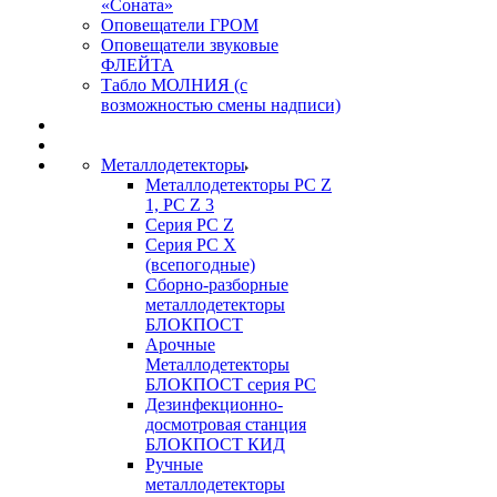
«Соната»
Оповещатели ГРОМ
Оповещатели звуковые
ФЛЕЙТА
Табло МОЛНИЯ (с
возможностью смены надписи)
Металлодетекторы
Металлодетекторы РС Z
1, PC Z 3
Серия РС Z
Серия РС X
(всепогодные)
Сборно-разборные
металлодетекторы
БЛОКПОСТ
Арочные
Металлодетекторы
БЛОКПОСТ серия РС
Дезинфекционно-
досмотровая станция
БЛОКПОСТ КИД
Ручные
металлодетекторы