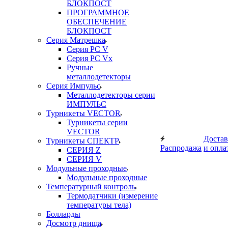
БЛОКПОСТ
ПРОГРАММНОЕ
ОБЕСПЕЧЕНИЕ
БЛОКПОСТ
Серия Матрешка
Серия PC V
Серия PC Vx
Ручные
металлодетекторы
Серия Импульс
Металлодетекторы серии
ИМПУЛЬС
Турникеты VECTOR
Турникеты серии
VECTOR
Достав
Турникеты СПЕКТР
Распродажа
и опла
СЕРИЯ Z
СЕРИЯ V
Модульные проходные
Модульные проходные
Температурный контроль
Термодатчики (измерение
температуры тела)
Болларды
Досмотр днища