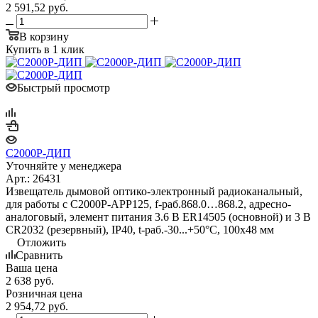
2 591,52
руб.
В корзину
Купить в 1 клик
Быстрый просмотр
С2000Р-ДИП
Уточняйте у менеджера
Арт.: 26431
Извещатель дымовой оптико-электронный радиоканальный,
для работы с С2000Р-АРР125, f-раб.868.0…868.2, адресно-
аналоговый, элемент питания 3.6 В ER14505 (основной) и 3 В
CR2032 (резервный), IP40, t-раб.-30...+50°C, 100х48 мм
Отложить
Сравнить
Ваша цена
2 638
руб.
Розничная цена
2 954,72
руб.