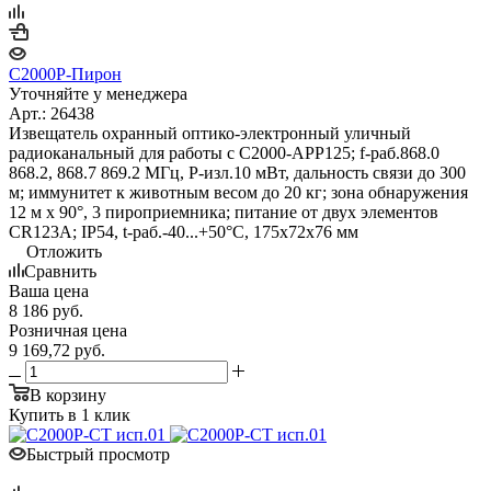
С2000Р-Пирон
Уточняйте у менеджера
Арт.: 26438
Извещатель охранный оптико-электронный уличный
радиоканальный для работы с С2000-АРР125; f-раб.868.0
868.2, 868.7 869.2 МГц, P-изл.10 мВт, дальность связи до 300
м; иммунитет к животным весом до 20 кг; зона обнаружения
12 м х 90°, 3 пироприемника; питание от двух элементов
CR123А; IP54, t-раб.-40...+50°C, 175х72х76 мм
Отложить
Сравнить
Ваша цена
8 186
руб.
Розничная цена
9 169,72
руб.
В корзину
Купить в 1 клик
Быстрый просмотр