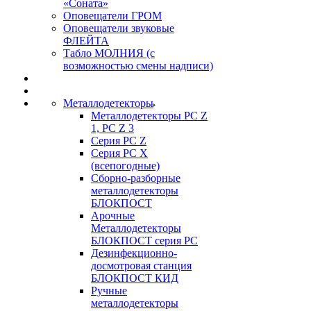
«Соната»
Оповещатели ГРОМ
Оповещатели звуковые
ФЛЕЙТА
Табло МОЛНИЯ (с
возможностью смены надписи)
Металлодетекторы
Металлодетекторы РС Z
1, PC Z 3
Серия РС Z
Серия РС X
(всепогодные)
Сборно-разборные
металлодетекторы
БЛОКПОСТ
Арочные
Металлодетекторы
БЛОКПОСТ серия РС
Дезинфекционно-
досмотровая станция
БЛОКПОСТ КИД
Ручные
металлодетекторы