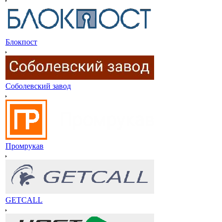
Блокпост
Соболевский завод
Промрукав
GETCALL