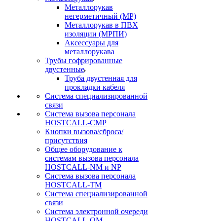
Металлорукав
негерметичный (МР)
Металлорукав в ПВХ
изоляции (МРПИ)
Аксессуары для
металлорукава
Трубы гофрированные
двустенные
Труба двустенная для
прокладки кабеля
Система специализированной
связи
Cистема вызова персонала
HOSTCALL-CMP
Кнопки вызова/сброса/
присутствия
Общее оборудование к
системам вызова персонала
HOSTCALL-NM и NP
Система вызова персонала
HOSTCALL-TM
Система специализированной
связи
Система электронной очереди
HOSTCALL-QM