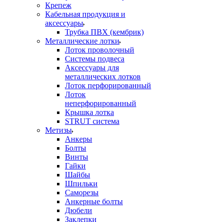
Крепеж
Кабельная продукция и
аксессуары
Трубка ПВХ (кембрик)
Металлические лотки
Лоток проволочный
Системы подвеса
Аксессуары для
металлических лотков
Лоток перфорированный
Лоток
неперфорированный
Крышка лотка
STRUT система
Метизы
Анкеры
Болты
Винты
Гайки
Шайбы
Шпильки
Саморезы
Анкерные болты
Дюбели
Заклепки