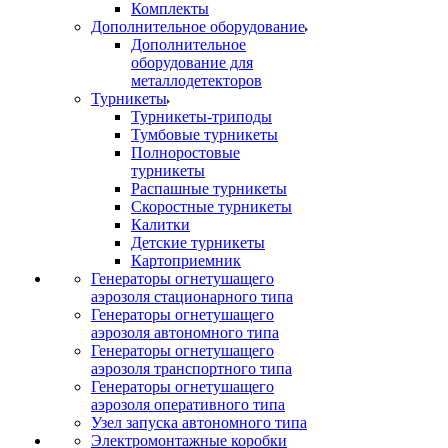
Комплекты
Дополнительное оборудование
Дополнительное
оборудование для
металлодетекторов
Турникеты
Турникеты-триподы
Тумбовые турникеты
Полноростовые
турникеты
Распашные турникеты
Скоростные турникеты
Калитки
Детские турникеты
Картоприемник
Генераторы огнетушащего
аэрозоля стационарного типа
Генераторы огнетушащего
аэрозоля автономного типа
Генераторы огнетушащего
аэрозоля транспортного типа
Генераторы огнетушащего
аэрозоля оперативного типа
Узел запуска автономного типа
Электромонтажные коробки