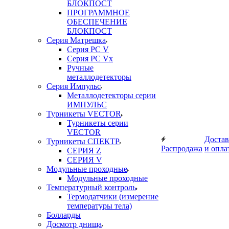
БЛОКПОСТ
ПРОГРАММНОЕ
ОБЕСПЕЧЕНИЕ
БЛОКПОСТ
Серия Матрешка
Серия PC V
Серия PC Vx
Ручные
металлодетекторы
Серия Импульс
Металлодетекторы серии
ИМПУЛЬС
Турникеты VECTOR
Турникеты серии
VECTOR
Достав
Турникеты СПЕКТР
Распродажа
и опла
СЕРИЯ Z
СЕРИЯ V
Модульные проходные
Модульные проходные
Температурный контроль
Термодатчики (измерение
температуры тела)
Болларды
Досмотр днища