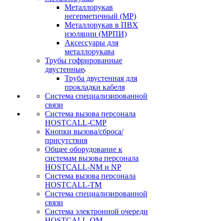
Металлорукав
негерметичный (МР)
Металлорукав в ПВХ
изоляции (МРПИ)
Аксессуары для
металлорукава
Трубы гофрированные
двустенные
Труба двустенная для
прокладки кабеля
Система специализированной
связи
Cистема вызова персонала
HOSTCALL-CMP
Кнопки вызова/сброса/
присутствия
Общее оборудование к
системам вызова персонала
HOSTCALL-NM и NP
Система вызова персонала
HOSTCALL-TM
Система специализированной
связи
Система электронной очереди
HOSTCALL-QM