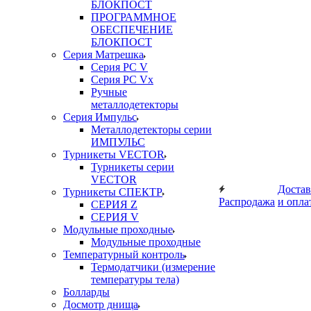
БЛОКПОСТ
ПРОГРАММНОЕ
ОБЕСПЕЧЕНИЕ
БЛОКПОСТ
Серия Матрешка
Серия PC V
Серия PC Vx
Ручные
металлодетекторы
Серия Импульс
Металлодетекторы серии
ИМПУЛЬС
Турникеты VECTOR
Турникеты серии
VECTOR
Достав
Турникеты СПЕКТР
Распродажа
и опла
СЕРИЯ Z
СЕРИЯ V
Модульные проходные
Модульные проходные
Температурный контроль
Термодатчики (измерение
температуры тела)
Болларды
Досмотр днища