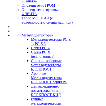
«Соната»
Оповещатели ГРОМ
Оповещатели звуковые
ФЛЕЙТА
Табло МОЛНИЯ (с
возможностью смены надписи)
Металлодетекторы
Металлодетекторы РС Z
1, PC Z 3
Серия РС Z
Серия РС X
(всепогодные)
Сборно-разборные
металлодетекторы
БЛОКПОСТ
Арочные
Металлодетекторы
БЛОКПОСТ серия РС
Дезинфекционно-
досмотровая станция
БЛОКПОСТ КИД
Ручные
металлодетекторы