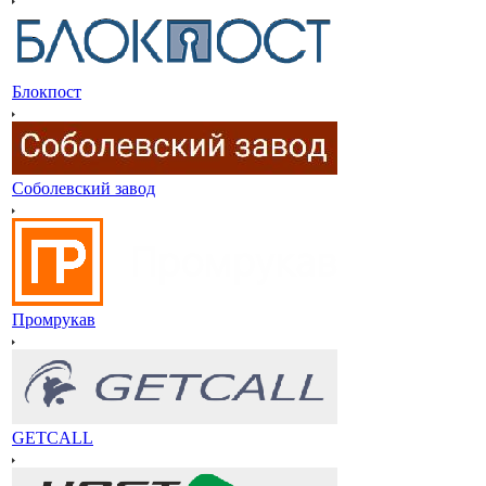
Блокпост
Соболевский завод
Промрукав
GETCALL