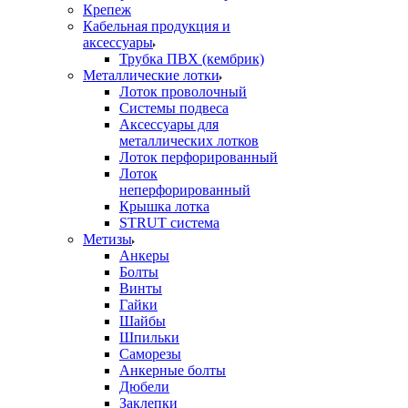
Крепеж
Кабельная продукция и
аксессуары
Трубка ПВХ (кембрик)
Металлические лотки
Лоток проволочный
Системы подвеса
Аксессуары для
металлических лотков
Лоток перфорированный
Лоток
неперфорированный
Крышка лотка
STRUT система
Метизы
Анкеры
Болты
Винты
Гайки
Шайбы
Шпильки
Саморезы
Анкерные болты
Дюбели
Заклепки