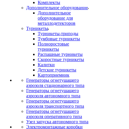
Комплекты
Дополнительное оборудование
Дополнительное
оборудование для
металлодетекторов
Турникеты
Турникеты-триподы
Тумбовые турникеты
Полноростовые
турникеты
Распашные турникеты
Скоростные турникеты
Калитки
Детские турникеты
Картоприемник
Генераторы огнетушащего
аэрозоля стационарного типа
Генераторы огнетушащего
аэрозоля автономного типа
Генераторы огнетушащего
аэрозоля транспортного типа
Генераторы огнетушащего
аэрозоля оперативного типа
Узел запуска автономного типа
Электромонтажные коробки