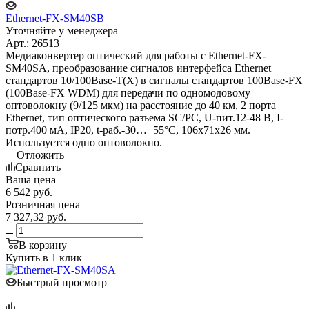
Ethernet-FX-SM40SB
Уточняйте у менеджера
Арт.: 26513
Медиаконвертер оптический для работы с Ethernet-FX-
SM40SA, преобразование сигналов интерфейса Ethernet
стандартов 10/100Base-T(X) в сигналы стандартов 100Base-FX
(100Base-FX WDM) для передачи по одномодовому
оптоволокну (9/125 мкм) на расстояние до 40 км, 2 порта
Ethernet, тип оптического разъема SC/PC, U-пит.12-48 В, I-
потр.400 мА, IP20, t-раб.-30…+55°С, 106x71x26 мм.
Используется одно оптоволокно.
Отложить
Сравнить
Ваша цена
6 542
руб.
Розничная цена
7 327,32
руб.
В корзину
Купить в 1 клик
Быстрый просмотр