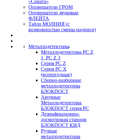
«Соната»
Оповещатели ГРОМ
Оповещатели звуковые
ФЛЕЙТА
Табло МОЛНИЯ (с
возможностью смены надписи)
Металлодетекторы
Металлодетекторы РС Z
1, PC Z 3
Серия РС Z
Серия РС X
(всепогодные)
Сборно-разборные
металлодетекторы
БЛОКПОСТ
Арочные
Металлодетекторы
БЛОКПОСТ серия РС
Дезинфекционно-
досмотровая станция
БЛОКПОСТ КИД
Ручные
металлодетекторы