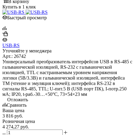
В корзину
Купить в 1 клик
Быстрый просмотр
USB-RS
Уточняйте у менеджера
Арт.: 26742
Универсальный преобразователь интерфейсов USB в RS-485 с
гальванической изоляцией, RS-232 с гальванической
изоляцией, TTL с настраиваемым уровнем напряжения
логики (5В/3.3В) и гальванической изоляцией, интерфейса
ТМ (чтение и эмуляция ключей); интерфейса RS-232 в
сигналы RS-485, TTL; U-пит.5 В (USB порт ПК), I-потр.250
мА; IP20, t-раб.-30…+50°С, 73×54×23 мм
Отложить
Сравнить
Ваша цена
3 816
руб.
Розничная цена
4 274,27
руб.