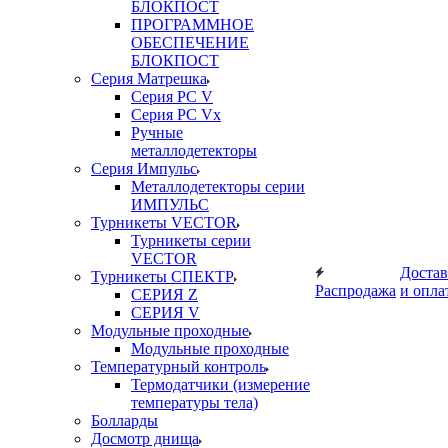
БЛОКПОСТ
ПРОГРАММНОЕ
ОБЕСПЕЧЕНИЕ
БЛОКПОСТ
Серия Матрешка
Серия PC V
Серия PC Vx
Ручные
металлодетекторы
Серия Импульс
Металлодетекторы серии
ИМПУЛЬС
Турникеты VECTOR
Турникеты серии
VECTOR
Достав
Турникеты СПЕКТР
Распродажа
и опла
СЕРИЯ Z
СЕРИЯ V
Модульные проходные
Модульные проходные
Температурный контроль
Термодатчики (измерение
температуры тела)
Болларды
Досмотр днища