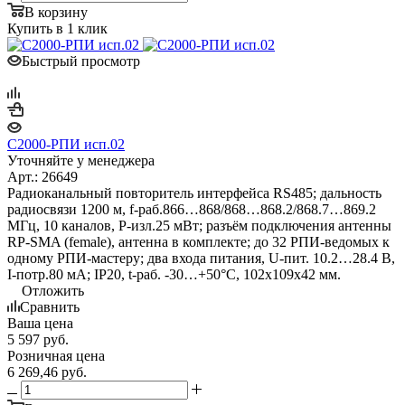
В корзину
Купить в 1 клик
Быстрый просмотр
С2000-РПИ исп.02
Уточняйте у менеджера
Арт.: 26649
Радиоканальный повторитель интерфейса RS485; дальность
радиосвязи 1200 м, f-раб.866…868/868…868.2/868.7…869.2
МГц, 10 каналов, P-изл.25 мВт; разъём подключения антенны
RP-SMA (female), антенна в комплекте; до 32 РПИ-ведомых к
одному РПИ-мастеру; два входа питания, U-пит. 10.2…28.4 В,
I-потр.80 мА; IP20, t-раб. -30…+50°C, 102х109х42 мм.
Отложить
Сравнить
Ваша цена
5 597
руб.
Розничная цена
6 269,46
руб.