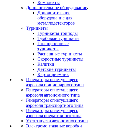
Комплекты
Дополнительное оборудование
Дополнительное
оборудование для
металлодетекторов
Турникеты
Турникеты-триподы
Тумбовые турникеты
Полноростовые
турникеты
Распашные турникеты
Скоростные турникеты
Калитки
Детские турникеты
Картоприемник
Генераторы огнетушащего
аэрозоля стационарного типа
Генераторы огнетушащего
аэрозоля автономного типа
Генераторы огнетушащего
аэрозоля транспортного типа
Генераторы огнетушащего
аэрозоля оперативного типа
Узел запуска автономного типа
Электромонтажные коробки