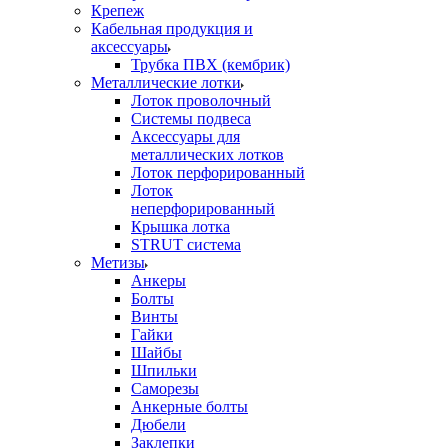
Крепеж
Кабельная продукция и
аксессуары
Трубка ПВХ (кембрик)
Металлические лотки
Лоток проволочный
Системы подвеса
Аксессуары для
металлических лотков
Лоток перфорированный
Лоток
неперфорированный
Крышка лотка
STRUT система
Метизы
Анкеры
Болты
Винты
Гайки
Шайбы
Шпильки
Саморезы
Анкерные болты
Дюбели
Заклепки