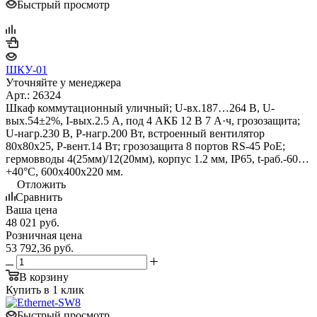
Быстрый просмотр
ШКУ-01
Уточняйте у менеджера
Арт.: 26324
Шкаф коммутационный уличный; U-вх.187…264 В, U-
вых.54±2%, I-вых.2.5 А, под 4 АКБ 12 В 7 А·ч, грозозащита;
U-нагр.230 В, P-нагр.200 Вт, встроенный вентилятор
80х80х25, P-вент.14 Вт; грозозащита 8 портов RS-45 PoE;
гермовводы 4(25мм)/12(20мм), корпус 1.2 мм, IP65, t-раб.-60…
+40°C, 600х400х220 мм.
Отложить
Сравнить
Ваша цена
48 021
руб.
Розничная цена
53 792,36
руб.
В корзину
Купить в 1 клик
Быстрый просмотр