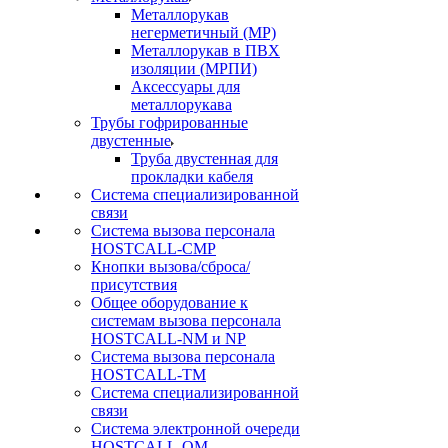
Металлорукав
негерметичный (МР)
Металлорукав в ПВХ
изоляции (МРПИ)
Аксессуары для
металлорукава
Трубы гофрированные
двустенные
Труба двустенная для
прокладки кабеля
Система специализированной
связи
Cистема вызова персонала
HOSTCALL-CMP
Кнопки вызова/сброса/
присутствия
Общее оборудование к
системам вызова персонала
HOSTCALL-NM и NP
Система вызова персонала
HOSTCALL-TM
Система специализированной
связи
Система электронной очереди
HOSTCALL-QM