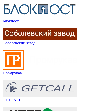
Блокпост
Соболевский завод
Промрукав
GETCALL