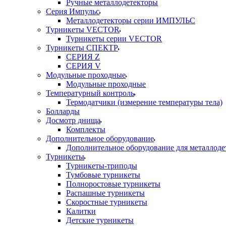
Ручные металлодетекторы
Серия Импульс
Металлодетекторы серии ИМПУЛЬС
Турникеты VECTOR
Турникеты серии VECTOR
Турникеты СПЕКТР
СЕРИЯ Z
СЕРИЯ V
Модульные проходные
Модульные проходные
Температурный контроль
Термодатчики (измерение температуры тела)
Болларды
Досмотр днища
Комплекты
Дополнительное оборудование
Дополнительное оборудование для металлоде
Турникеты
Турникеты-триподы
Тумбовые турникеты
Полноростовые турникеты
Распашные турникеты
Скоростные турникеты
Калитки
Детские турникеты