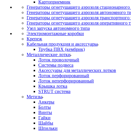
Картоприемник
Генераторы огнетушащего аэрозоля стационарного
Генераторы огнетушащего аэрозоля автономного т
Генераторы огнетушащего аэрозоля транспортного
Генераторы огнетушащего аэрозоля оперативного 
Узел запуска автономного типа
Электромонтажные коробки
Крепеж
Кабельная продукция и аксессуары
Трубка ПВХ (кембрик)
Металлические лотки
Лоток проволочный
Системы подвеса
Аксессуары для металлических лотков
Лоток перфорированный
Лоток неперфорированный
Крышка лотка
STRUT система
Метизы
Анкеры
Болты
Винты
Гайки
Шайбы
Шпильки