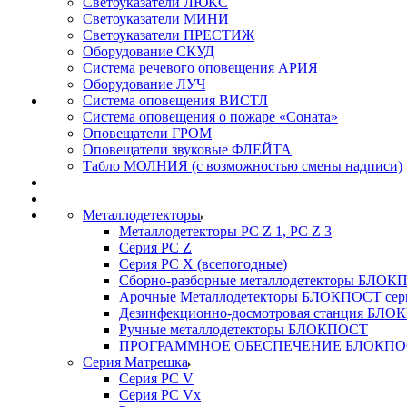
Светоуказатели ЛЮКС
Светоуказатели МИНИ
Светоуказатели ПРЕСТИЖ
Оборудование СКУД
Система речевого оповещения АРИЯ
Оборудование ЛУЧ
Система оповещения ВИСТЛ
Система оповещения о пожаре «Соната»
Оповещатели ГРОМ
Оповещатели звуковые ФЛЕЙТА
Табло МОЛНИЯ (с возможностью смены надписи)
Металлодетекторы
Металлодетекторы РС Z 1, PC Z 3
Серия РС Z
Серия РС X (всепогодные)
Сборно-разборные металлодетекторы БЛО
Арочные Металлодетекторы БЛОКПОСТ сер
Дезинфекционно-досмотровая станция БЛ
Ручные металлодетекторы БЛОКПОСТ
ПРОГРАММНОЕ ОБЕСПЕЧЕНИЕ БЛОКПО
Серия Матрешка
Серия PC V
Серия PC Vx