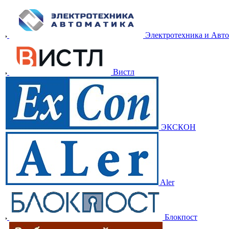
Электротехника и Авт
Вистл
ЭКСКОН
Aler
Блокпост