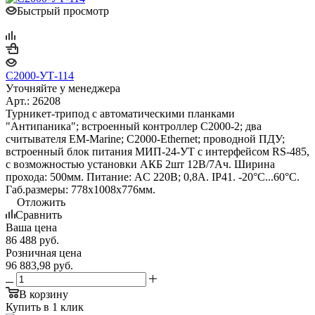
Быстрый просмотр
С2000-УТ-114
Уточняйте у менеджера
Арт.: 26208
Турникет-трипод с автоматическими планками
"Антипаника"; встроенный контроллер С2000-2; два
считывателя EM-Marine; С2000-Ethernet; проводной ПДУ;
встроенный блок питания МИП-24-УТ с интерфейсом RS-485,
с возможностью установки АКБ 2шт 12В/7Ач. Ширина
прохода: 500мм. Питание: AC 220В; 0,8А. IP41. -20°С...60°С.
Габ.размеры: 778х1008х776мм.
Отложить
Сравнить
Ваша цена
86 488
руб.
Розничная цена
96 883,98
руб.
В корзину
Купить в 1 клик