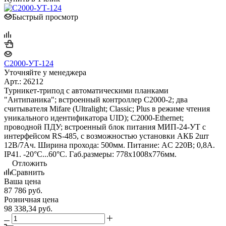
Быстрый просмотр
С2000-УТ-124
Уточняйте у менеджера
Арт.: 26212
Турникет-трипод с автоматическими планками
"Антипаника"; встроенный контроллер С2000-2; два
считывателя Mifare (Ultralight; Classic; Plus в режиме чтения
уникального идентификатора UID); С2000-Ethernet;
проводной ПДУ; встроенный блок питания МИП-24-УТ с
интерфейсом RS-485, с возможностью установки АКБ 2шт
12В/7Ач. Ширина прохода: 500мм. Питание: AC 220В; 0,8А.
IP41. -20°С...60°С. Габ.размеры: 778х1008х776мм.
Отложить
Сравнить
Ваша цена
87 786
руб.
Розничная цена
98 338,34
руб.