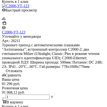
Купить в 1 клик
Быстрый просмотр
С2000-УТ-123
Уточняйте у менеджера
Арт.: 26211
Турникет-трипод с автоматическими планками
"Антипаника"; встроенный контроллер С2000-2; два
считывателя Mifare (Ultralight; Classic; Plus в режиме чтения
уникального идентификатора UID); С2000-Ethernet;
проводной ПДУ. Ширина прохода: 500мм. Питание: DC 24В;
2А. IP41. -20°С...60°С. Габ.размеры: 778х1008х776мм.
Отложить
Сравнить
Ваша цена
81 296
руб.
Розничная цена
91 068,12
руб.
В корзину
Купить в 1 клик