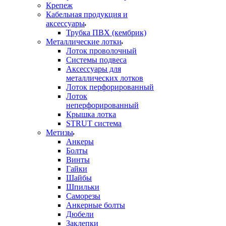
Крепеж
Кабельная продукция и
аксессуары
Трубка ПВХ (кембрик)
Металлические лотки
Лоток проволочный
Системы подвеса
Аксессуары для
металлических лотков
Лоток перфорированный
Лоток
неперфорированный
Крышка лотка
STRUT система
Метизы
Анкеры
Болты
Винты
Гайки
Шайбы
Шпильки
Саморезы
Анкерные болты
Дюбели
Заклепки