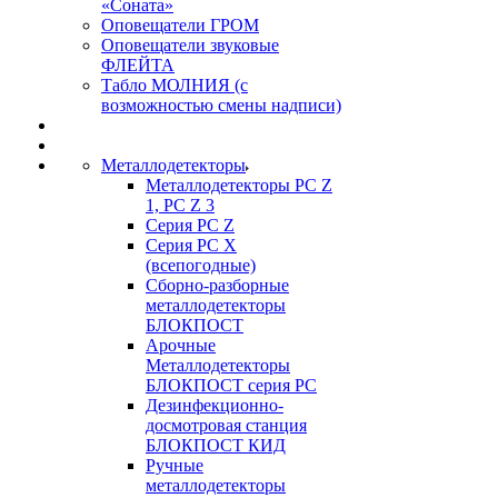
«Соната»
Оповещатели ГРОМ
Оповещатели звуковые
ФЛЕЙТА
Табло МОЛНИЯ (с
возможностью смены надписи)
Металлодетекторы
Металлодетекторы РС Z
1, PC Z 3
Серия РС Z
Серия РС X
(всепогодные)
Сборно-разборные
металлодетекторы
БЛОКПОСТ
Арочные
Металлодетекторы
БЛОКПОСТ серия РС
Дезинфекционно-
досмотровая станция
БЛОКПОСТ КИД
Ручные
металлодетекторы