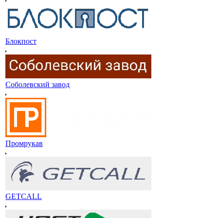
Блокпост
Соболевский завод
Промрукав
GETCALL