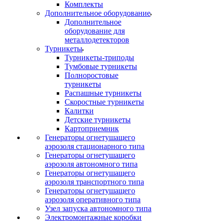
Комплекты
Дополнительное оборудование
Дополнительное
оборудование для
металлодетекторов
Турникеты
Турникеты-триподы
Тумбовые турникеты
Полноростовые
турникеты
Распашные турникеты
Скоростные турникеты
Калитки
Детские турникеты
Картоприемник
Генераторы огнетушащего
аэрозоля стационарного типа
Генераторы огнетушащего
аэрозоля автономного типа
Генераторы огнетушащего
аэрозоля транспортного типа
Генераторы огнетушащего
аэрозоля оперативного типа
Узел запуска автономного типа
Электромонтажные коробки