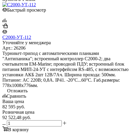
Быстрый просмотр
С2000-УТ-112
Уточняйте у менеджера
Арт.: 26206
Турникет-трипод с автоматическими планками
"Антипаника"; встроенный контроллер С2000-2; два
считывателя EM-Marine; проводной ПДУ; встроенный блок
питания МИП-24-УТ с интерфейсом RS-485, с возможностью
установки АКБ 2шт 12В/7Ач. Ширина прохода: 500мм.
Питание: AC 220В; 0,8А. IP41. -20°С...60°С. Габ.размеры:
778х1008х776мм.
Отложить
Сравнить
Ваша цена
82 595
руб.
Розничная цена
92 522,48
руб.
В корзину