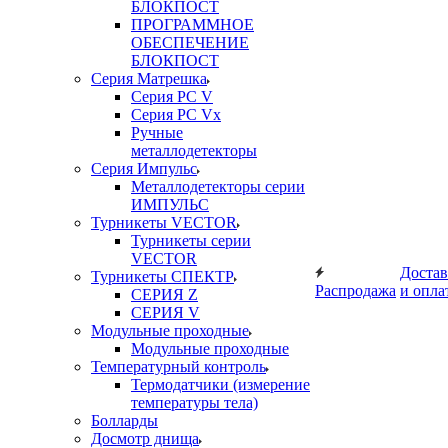
БЛОКПОСТ
ПРОГРАММНОЕ
ОБЕСПЕЧЕНИЕ
БЛОКПОСТ
Серия Матрешка
Серия PC V
Серия PC Vx
Ручные
металлодетекторы
Серия Импульс
Металлодетекторы серии
ИМПУЛЬС
Турникеты VECTOR
Турникеты серии
VECTOR
Достав
Турникеты СПЕКТР
Распродажа
и опла
СЕРИЯ Z
СЕРИЯ V
Модульные проходные
Модульные проходные
Температурный контроль
Термодатчики (измерение
температуры тела)
Болларды
Досмотр днища