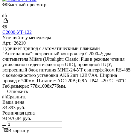
Быстрый просмотр
С2000-УТ-122
Уточняйте у менеджера
Арт.: 26210
Турникет-трипод с автоматическими планками
"Антипаника"; встроенный контроллер С2000-2; два
считывателя Mifare (Ultralight; Classic; Plus в режиме чтения
уникального идентификатора UID); проводной ПДУ;
встроенный блок питания МИП-24-УТ с интерфейсом RS-485,
с возможностью установки АКБ 2шт 12В/7Ач. Ширина
прохода: 500мм. Питание: AC 220В; 0,8А. IP41. -20°С...60°С.
Габ.размеры: 778х1008х776мм.
Отложить
Сравнить
Ваша цена
83 893
руб.
Розничная цена
93 976,84
руб.
В корзину