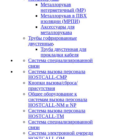
Металлорукав
негерметичный (МР)
Металлорукав в ПВХ
изоляции (МРПИ)
Аксессуары для
металлорукава
Трубы гофрированные
двустенные
Труба двустенная для
прокладки кабеля
Система специализированной
связи
Cистема вызова персонала
HOSTCALL-CMP
Кнопки вызова/сброса/
присутствия
Общее оборудование к
системам вызова персонала
HOSTCALL-NM и NP
Система вызова персонала
HOSTCALL-TM
Система специализированной
связи
Система электронной очереди
HOSTCALL-QM