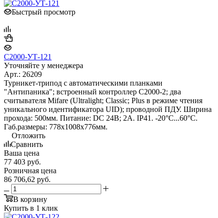
Быстрый просмотр
С2000-УТ-121
Уточняйте у менеджера
Арт.: 26209
Турникет-трипод с автоматическими планками
"Антипаника"; встроенный контроллер С2000-2; два
считывателя Mifare (Ultralight; Classic; Plus в режиме чтения
уникального идентификатора UID); проводной ПДУ. Ширина
прохода: 500мм. Питание: DC 24В; 2А. IP41. -20°С...60°С.
Габ.размеры: 778х1008х776мм.
Отложить
Сравнить
Ваша цена
77 403
руб.
Розничная цена
86 706,62
руб.
В корзину
Купить в 1 клик