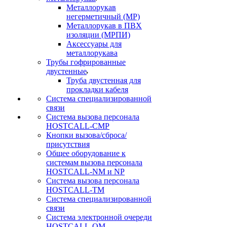
Металлорукав
негерметичный (МР)
Металлорукав в ПВХ
изоляции (МРПИ)
Аксессуары для
металлорукава
Трубы гофрированные
двустенные
Труба двустенная для
прокладки кабеля
Система специализированной
связи
Cистема вызова персонала
HOSTCALL-CMP
Кнопки вызова/сброса/
присутствия
Общее оборудование к
системам вызова персонала
HOSTCALL-NM и NP
Система вызова персонала
HOSTCALL-TM
Система специализированной
связи
Система электронной очереди
HOSTCALL-QM