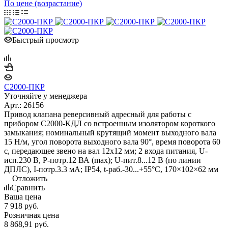
По цене (возрастание)
Быстрый просмотр
С2000-ПКР
Уточняйте у менеджера
Арт.: 26156
Привод клапана реверсивный адресный для работы с
прибором С2000-КДЛ со встроенным изолятором короткого
замыкания; номинальный крутящий момент выходного вала
15 Н/м, угол поворота выходного вала 90°, время поворота 60
с, передающее звено на вал 12х12 мм; 2 входа питания, U-
исп.230 В, P-потр.12 ВА (max); U-пит.8...12 В (по линии
ДПЛС), I-потр.3.3 мА; IP54, t-раб.-30...+55°С, 170×102×62 мм
Отложить
Сравнить
Ваша цена
7 918
руб.
Розничная цена
8 868,91
руб.