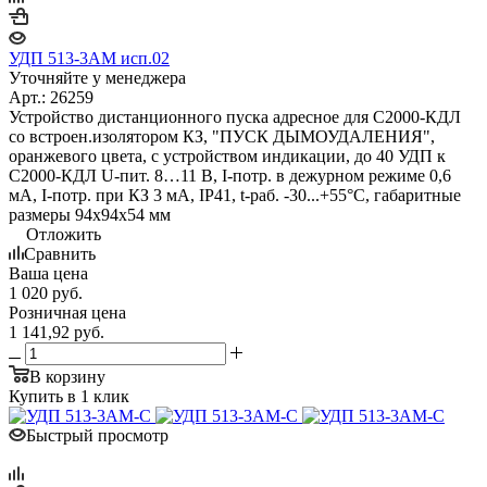
УДП 513-3АМ исп.02
Уточняйте у менеджера
Арт.: 26259
Устройство дистанционного пуска адресное для С2000-КДЛ
со встроен.изолятором КЗ, "ПУСК ДЫМОУДАЛЕНИЯ",
оранжевого цвета, с устройством индикации, до 40 УДП к
С2000-КДЛ U-пит. 8…11 В, I-потр. в дежурном режиме 0,6
мА, I-потр. при КЗ 3 мА, IP41, t-раб. -30...+55°С, габаритные
размеры 94х94х54 мм
Отложить
Сравнить
Ваша цена
1 020
руб.
Розничная цена
1 141,92
руб.
В корзину
Купить в 1 клик
Быстрый просмотр