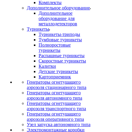
Комплекты
Дополнительное оборудование
Дополнительное
оборудование для
металлодетекторов
Турникеты
Турникеты-триподы
Тумбовые турникеты
Полноростовые
турникеты
Распашные турникеты
Скоростные турникеты
Калитки
Детские турникеты
Картоприемник
Генераторы огнетушащего
аэрозоля стационарного типа
Генераторы огнетушащего
аэрозоля автономного типа
Генераторы огнетушащего
аэрозоля транспортного типа
Генераторы огнетушащего
аэрозоля оперативного типа
Узел запуска автономного типа
Электромонтажные коробки