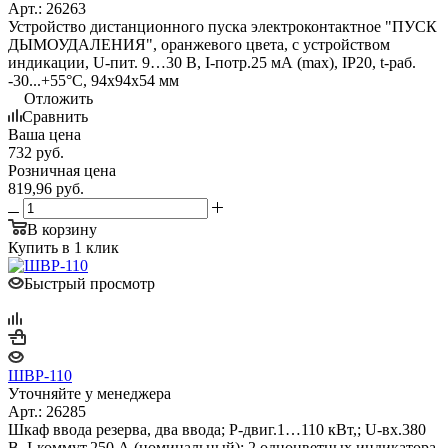
Арт.: 26263
Устройство дистанционного пуска электроконтактное "ПУСК
ДЫМОУДАЛЕНИЯ", оранжевого цвета, с устройством
индикации, U-пит. 9…30 В, I-потр.25 мА (max), IP20, t-раб.
-30...+55°С, 94х94х54 мм
Отложить
Сравнить
Ваша цена
732
руб.
Розничная цена
819,96
руб.
В корзину
Купить в 1 клик
Быстрый просмотр
ШВР-110
Уточняйте у менеджера
Арт.: 26285
Шкаф ввода резерва, два ввода; P-двиг.1…110 кВт,; U-вх.380
В, I-коммут.250 А (номинальный); 2 одноцветных индикатора