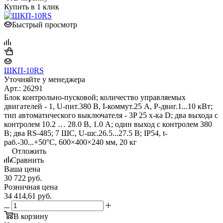
Купить в 1 клик
Быстрый просмотр
ШКП-10RS
Уточняйте у менеджера
Арт.: 26291
Блок контрольно-пусковой; количество управляемых
двигателей - 1, U-пит.380 В, I-коммут.25 А, P-двиг.1...10 кВт;
тип автоматического выключателя - 3P 25 х-ка D; два выхода с
контролем 10.2 … 28.0 В, 1.0 А; один выход с контролем 380
В; два RS-485; 7 ШС, U-шс.26.5...27.5 В; IP54, t-
раб.-30...+50°С, 600×400×240 мм, 20 кг
Отложить
Сравнить
Ваша цена
30 722
руб.
Розничная цена
34 414,61
руб.
В корзину