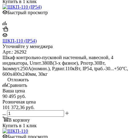
Купить в 1 клик
Быстрый просмотр
ШКП-110 (IP54)
Уточняйте у менеджера
Арт.: 26292
Шкаф контрольно-пусковой настенный, навесной, 4
индикатора, Uпит.380В(3-х фазное), Pпотр.30Вт,
Iкоммут.250А(номин.), Pдвиг.110кВт, IP54, tраб.-30...+50°С,
600х400х240мм, 30кг
Отложить
Сравнить
Ваша цена
90 495
руб.
Розничная цена
101 372,36
руб.
В корзину
Купить в 1 клик
Быстрый просмотр