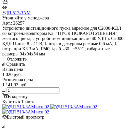
УДП 513-3АМ
Уточняйте у менеджера
Арт.: 26257
Устройство дистанционного пуска адресное для С2000-КДЛ
со встроен.изолятором КЗ, "ПУСК ПОЖАРОТУШЕНИЯ",
желтого цвета, с устройством индикации, до 40 УДП к С2000-
КДЛ U-пит. 8…11 В, I-потр. в дежурном режиме 0,6 мА, I-
потр. при КЗ 3 мА, IP40, t-раб. -30...+55°С, габаритные
размеры 94х94х54 мм
Отложить
Сравнить
Ваша цена
1 020
руб.
Розничная цена
1 141,92
руб.
В корзину
Купить в 1 клик
Быстрый просмотр