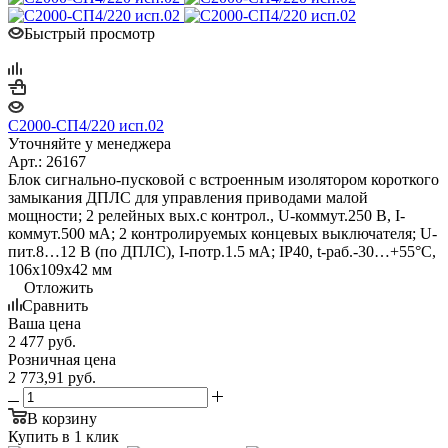
Быстрый просмотр
С2000-СП4/220 исп.02
Уточняйте у менеджера
Арт.: 26167
Блок сигнально-пусковой с встроенным изолятором короткого
замыкания ДПЛС для управления приводами малой
мощности; 2 релейных вых.с контрол., U-коммут.250 В, I-
коммут.500 мА; 2 контролируемых концевых выключателя; U-
пит.8…12 В (по ДПЛС), I-потр.1.5 мА; IP40, t-раб.-30…+55°C,
106х109х42 мм
Отложить
Сравнить
Ваша цена
2 477
руб.
Розничная цена
2 773,91
руб.
В корзину
Купить в 1 клик