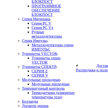
БЛОКПОСТ
ПРОГРАММНОЕ
ОБЕСПЕЧЕНИЕ
БЛОКПОСТ
Серия Матрешка
Серия PC V
Серия PC Vx
Ручные
металлодетекторы
Серия Импульс
Металлодетекторы серии
ИМПУЛЬС
Турникеты VECTOR
Турникеты серии
VECTOR
Достав
Турникеты СПЕКТР
Распродажа
и опла
СЕРИЯ Z
СЕРИЯ V
Модульные проходные
Модульные проходные
Температурный контроль
Термодатчики (измерение
температуры тела)
Болларды
Досмотр днища