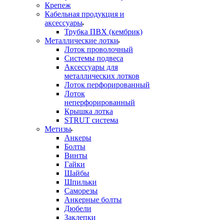
Крепеж
Кабельная продукция и
аксессуары
Трубка ПВХ (кембрик)
Металлические лотки
Лоток проволочный
Системы подвеса
Аксессуары для
металлических лотков
Лоток перфорированный
Лоток
неперфорированный
Крышка лотка
STRUT система
Метизы
Анкеры
Болты
Винты
Гайки
Шайбы
Шпильки
Саморезы
Анкерные болты
Дюбели
Заклепки