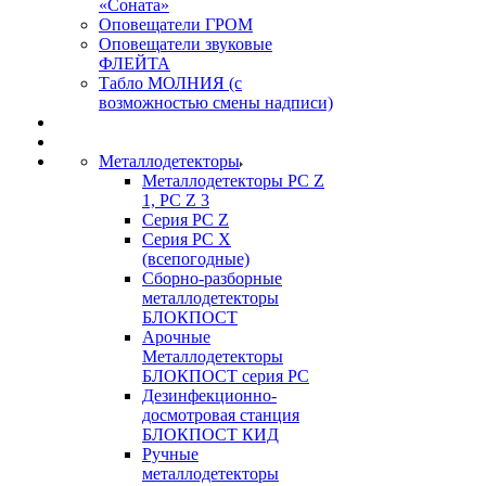
«Соната»
Оповещатели ГРОМ
Оповещатели звуковые
ФЛЕЙТА
Табло МОЛНИЯ (с
возможностью смены надписи)
Металлодетекторы
Металлодетекторы РС Z
1, PC Z 3
Серия РС Z
Серия РС X
(всепогодные)
Сборно-разборные
металлодетекторы
БЛОКПОСТ
Арочные
Металлодетекторы
БЛОКПОСТ серия РС
Дезинфекционно-
досмотровая станция
БЛОКПОСТ КИД
Ручные
металлодетекторы