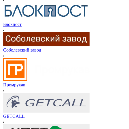
Блокпост
Соболевский завод
Промрукав
GETCALL