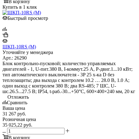
В корзину
Купить в 1 клик
Быстрый просмотр
ШКП-10RS (М)
Уточняйте у менеджера
Арт.: 26290
Блок контрольно-пусковой; количество управляемых
двигателей - 1, U-пит.380 В, I-коммут.25 А, P-двиг.1...10 кВт;
тип автоматического выключателя - 3P 25 х-ка D без
теплозащиты; два выхода с контролем 10.2 … 28.0 В, 1.0 А;
один выход с контролем 380 В; два RS-485; 7 ШС, U-
шс.26.5...27.5 В; IP54, t-раб.-30...+50°С, 600×400×240 мм, 20 кг
Отложить
Сравнить
Ваша цена
31 267
руб.
Розничная цена
35 025,22
руб.
В корзину