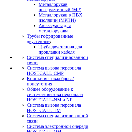
Металлорукав
негерметичный (МР)
Металлорукав в ПВХ
изоляции (МРПИ)
Аксессуары для
металлорукава
Трубы гофрированные
двустенные
Труба двустенная для
прокладки кабеля
Система специализированной
связи
Cистема вызова персонала
HOSTCALL-CMP
Кнопки вызова/сброса/
присутствия
Общее оборудование к
системам вызова персонала
HOSTCALL-NM и NP
Система вызова персонала
HOSTCALL-TM
Система специализированной
связи
Система электронной очереди
HOSTCALL-QM