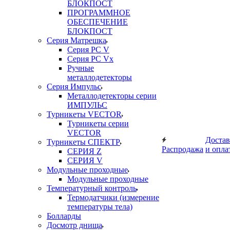
БЛОКПОСТ
ПРОГРАММНОЕ
ОБЕСПЕЧЕНИЕ
БЛОКПОСТ
Серия Матрешка
Серия PC V
Серия PC Vx
Ручные
металлодетекторы
Серия Импульс
Металлодетекторы серии
ИМПУЛЬС
Турникеты VECTOR
Турникеты серии
VECTOR
Достав
Турникеты СПЕКТР
Распродажа
и опла
СЕРИЯ Z
СЕРИЯ V
Модульные проходные
Модульные проходные
Температурный контроль
Термодатчики (измерение
температуры тела)
Болларды
Досмотр днища