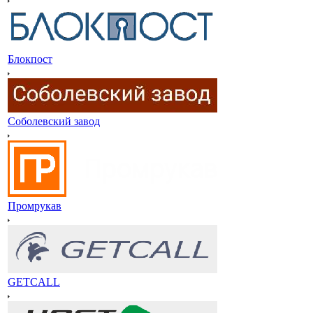
Блокпост
Соболевский завод
Промрукав
GETCALL