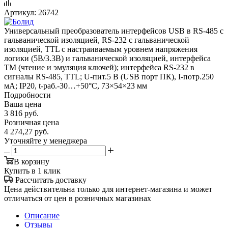
Артикул:
26742
Универсальный преобразователь интерфейсов USB в RS-485 с
гальванической изоляцией, RS-232 с гальванической
изоляцией, TTL с настраиваемым уровнем напряжения
логики (5В/3.3В) и гальванической изоляцией, интерфейса
ТМ (чтение и эмуляция ключей); интерфейса RS-232 в
сигналы RS-485, TTL; U-пит.5 В (USB порт ПК), I-потр.250
мА; IP20, t-раб.-30…+50°С, 73×54×23 мм
Подробности
Ваша цена
3 816
руб.
Розничная цена
4 274,27
руб.
Уточняйте у менеджера
В корзину
Купить в 1 клик
Рассчитать доставку
Цена действительна только для интернет-магазина и может
отличаться от цен в розничных магазинах
Описание
Отзывы