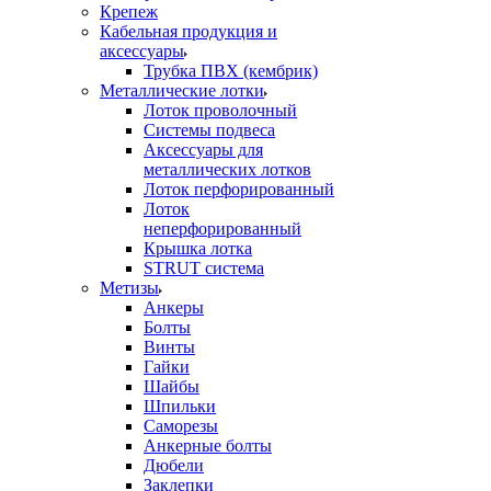
Крепеж
Кабельная продукция и
аксессуары
Трубка ПВХ (кембрик)
Металлические лотки
Лоток проволочный
Системы подвеса
Аксессуары для
металлических лотков
Лоток перфорированный
Лоток
неперфорированный
Крышка лотка
STRUT система
Метизы
Анкеры
Болты
Винты
Гайки
Шайбы
Шпильки
Саморезы
Анкерные болты
Дюбели
Заклепки