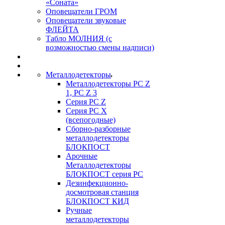
«Соната»
Оповещатели ГРОМ
Оповещатели звуковые
ФЛЕЙТА
Табло МОЛНИЯ (с
возможностью смены надписи)
Металлодетекторы
Металлодетекторы РС Z
1, PC Z 3
Серия РС Z
Серия РС X
(всепогодные)
Сборно-разборные
металлодетекторы
БЛОКПОСТ
Арочные
Металлодетекторы
БЛОКПОСТ серия РС
Дезинфекционно-
досмотровая станция
БЛОКПОСТ КИД
Ручные
металлодетекторы