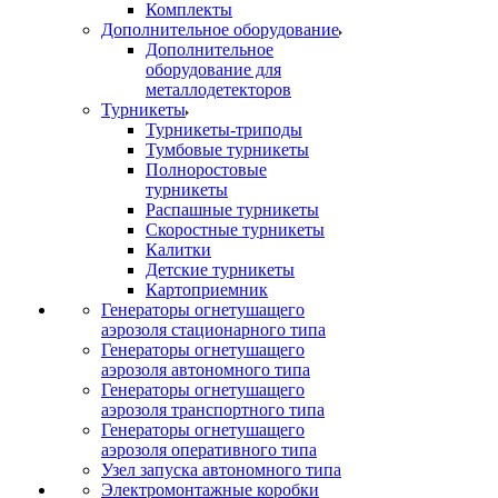
Комплекты
Дополнительное оборудование
Дополнительное
оборудование для
металлодетекторов
Турникеты
Турникеты-триподы
Тумбовые турникеты
Полноростовые
турникеты
Распашные турникеты
Скоростные турникеты
Калитки
Детские турникеты
Картоприемник
Генераторы огнетушащего
аэрозоля стационарного типа
Генераторы огнетушащего
аэрозоля автономного типа
Генераторы огнетушащего
аэрозоля транспортного типа
Генераторы огнетушащего
аэрозоля оперативного типа
Узел запуска автономного типа
Электромонтажные коробки