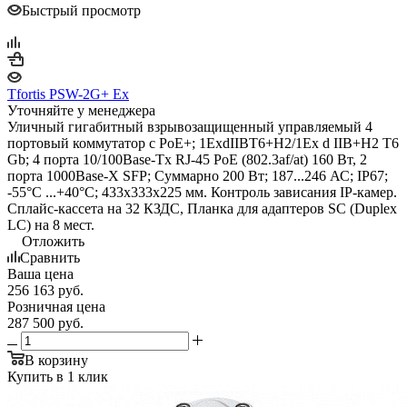
Быстрый просмотр
Tfortis PSW-2G+ Ex
Уточняйте у менеджера
Уличный гигабитный взрывозащищенный управляемый 4
портовый коммутатор с РоЕ+; 1ExdIIBT6+H2/1Ex d IIB+H2 T6
Gb; 4 порта 10/100Base-Tx RJ-45 PoE (802.3af/at) 160 Вт, 2
порта 1000Base-X SFP; Суммарно 200 Вт; 187...246 АС; IP67;
-55°С ...+40°С; 433х333х225 мм. Контроль зависания IP-камер.
Сплайс-кассета на 32 КЗДС, Планка для адаптеров SC (Duplex
LC) на 8 мест.
Отложить
Сравнить
Ваша цена
256 163
руб.
Розничная цена
287 500
руб.
В корзину
Купить в 1 клик