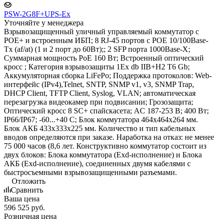
PSW-2G8F+UPS-Ex
Уточняйте у менеджера
Взрывозащищенный уличный управляемый коммутатор с
POE+ и встроенным ИБП; 8 RJ-45 портов с РОЕ 10/100Base-
Tx (af/at) (1 и 2 порт до 60Вт);; 2 SFP порта 1000Base-X;
Суммарная мощность PoE 160 Вт; Встроенный оптический
кросс ; Категория взрывозащиты 1Ex db IIB+H2 T6 Gb;
Аккумуляторная сборка LiFePo; Поддержка протоколов: Web-
интерфейс (IPv4),Telnet, SNTP, SNMP v1, v3, SNMP Trap,
DHCP Client, TFTP Client, Syslog, VLAN; автоматическая
перезагрузка видеокамер при подвисании; Грозозащита;
Оптический кросс 8 SC+ спайскасета; AC 187-253 В; 400 Вт;
IP66/IP67; -60...+40 С; Блок коммутатора 464х464х264 мм.
Блок АКБ 433х333х225 мм. Количество и тип кабельных
вводов определяются при заказе. Наработка на отказ: не менее
75 000 часов (8,6 лет. Конструктивно коммутатор состоит из
двух блоков: Блока коммутатора (Exd-исполнение) и Блока
АКБ (Exd-исполнение), соединенных двумя кабелями с
быстросъемными взрывозащищенными разъемами.
Отложить
Сравнить
Ваша цена
596 525
руб.
Розничная цена