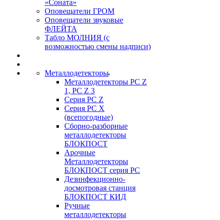
«Соната»
Оповещатели ГРОМ
Оповещатели звуковые
ФЛЕЙТА
Табло МОЛНИЯ (с
возможностью смены надписи)
Металлодетекторы
Металлодетекторы РС Z
1, PC Z 3
Серия РС Z
Серия РС X
(всепогодные)
Сборно-разборные
металлодетекторы
БЛОКПОСТ
Арочные
Металлодетекторы
БЛОКПОСТ серия РС
Дезинфекционно-
досмотровая станция
БЛОКПОСТ КИД
Ручные
металлодетекторы