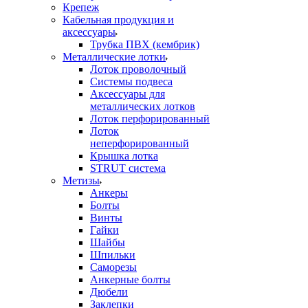
Крепеж
Кабельная продукция и
аксессуары
Трубка ПВХ (кембрик)
Металлические лотки
Лоток проволочный
Системы подвеса
Аксессуары для
металлических лотков
Лоток перфорированный
Лоток
неперфорированный
Крышка лотка
STRUT система
Метизы
Анкеры
Болты
Винты
Гайки
Шайбы
Шпильки
Саморезы
Анкерные болты
Дюбели
Заклепки