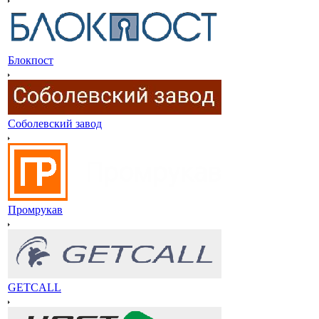
Блокпост
Соболевский завод
Промрукав
GETCALL