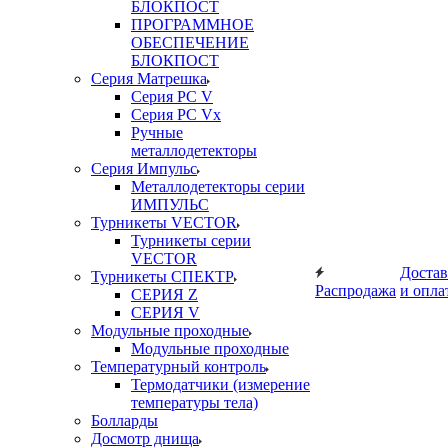
БЛОКПОСТ
ПРОГРАММНОЕ
ОБЕСПЕЧЕНИЕ
БЛОКПОСТ
Серия Матрешка
Серия PC V
Серия PC Vx
Ручные
металлодетекторы
Серия Импульс
Металлодетекторы серии
ИМПУЛЬС
Турникеты VECTOR
Турникеты серии
VECTOR
Достав
Турникеты СПЕКТР
Распродажа
и опла
СЕРИЯ Z
СЕРИЯ V
Модульные проходные
Модульные проходные
Температурный контроль
Термодатчики (измерение
температуры тела)
Болларды
Досмотр днища