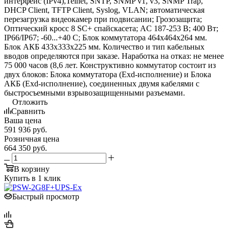
интерфейс (IPv4),Telnet, SNTP, SNMP v1, v3, SNMP Trap,
DHCP Client, TFTP Client, Syslog, VLAN; автоматическая
перезагрузка видеокамер при подвисании; Грозозащита;
Оптический кросс 8 SC+ спайскасета; AC 187-253 В; 400 Вт;
IP66/IP67; -60...+40 С; Блок коммутатора 464х464х264 мм.
Блок АКБ 433х333х225 мм. Количество и тип кабельных
вводов определяются при заказе. Наработка на отказ: не менее
75 000 часов (8,6 лет. Конструктивно коммутатор состоит из
двух блоков: Блока коммутатора (Exd-исполнение) и Блока
АКБ (Exd-исполнение), соединенных двумя кабелями с
быстросъемными взрывозащищенными разъемами.
Отложить
Сравнить
Ваша цена
591 936
руб.
Розничная цена
664 350
руб.
В корзину
Купить в 1 клик
Быстрый просмотр