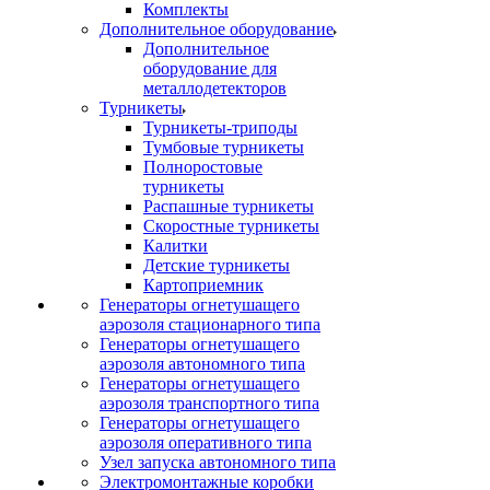
Комплекты
Дополнительное оборудование
Дополнительное
оборудование для
металлодетекторов
Турникеты
Турникеты-триподы
Тумбовые турникеты
Полноростовые
турникеты
Распашные турникеты
Скоростные турникеты
Калитки
Детские турникеты
Картоприемник
Генераторы огнетушащего
аэрозоля стационарного типа
Генераторы огнетушащего
аэрозоля автономного типа
Генераторы огнетушащего
аэрозоля транспортного типа
Генераторы огнетушащего
аэрозоля оперативного типа
Узел запуска автономного типа
Электромонтажные коробки