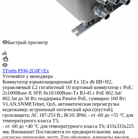
Быстрый просмотр
TFortis PSW-2G8F+Ex
Уточняйте у менеджера
Коммутатор взрывозащищенный Ex 1Ex db IIB+H2,
управляемый L2 гигабитный 10 портовый коммутатор с РоЕ;
2х1000Base-X SFP, 8х10/100Base-Tx RJ-45 с PoE 802.3af/
802.3at до 30 Вт, поддержка Passive PoE, суммарно 160 Вт;
VLAN,SNMP,Telnet, QoS, автоматическая перезагрузка
видеокамер; встроенный оптический кросс(пустой);
грозозащита; АС 187-253 В,; IK10; IP66; - от -60 до +55 °С для
температурного класса Т5;
- от -60 до +40 °С для температурного класса Т6; 433х333х225
мм. Внимание! Поставляется по предварительному заказу
согласно опросному листу. Тип оболочки, варианты вводов