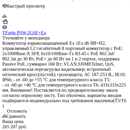
Быстрый просмотр
TFortis PSW-2G6F+Ex
Уточняйте у менеджера
Коммутатор взрывозащищенный Ex 1Ex db IIB+H2,
управляемый L2 гигабитный 8 портовый коммутатор с РоЕ;
2х1000Base-X SFP, 6х10/100Base-Tx RJ-45 с PoE 802.3af/
802.3at до 30 Вт, PoE+ до 60 Вт на 1 и 2 портах, поддержка
Passive PoE, суммарно 160 Вт; VLAN,SNMP,Telnet, QoS,
автоматическая перезагрузка видеокамер; встроенный
оптический кросс(пустой); грозозащита; АС 187-253 В,; IK10;
IP66; - от -60 до +55 °С для температурного класса Т5;
- от -60 до +40 °С для температурного класса Т6; 433х333х225
мм. Внимание! Поставляется по предварительному заказу
согласно опросному листу. Тип оболочки, варианты вводов
подбираются индивидуально под требования заказчика(Т5/T6
)
Отложить
Сравнить
Ваша цена
265 207
руб.