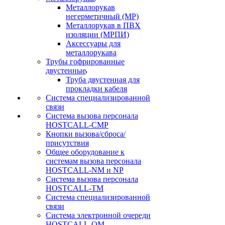
Металлорукав
негерметичный (МР)
Металлорукав в ПВХ
изоляции (МРПИ)
Аксессуары для
металлорукава
Трубы гофрированные
двустенные
Труба двустенная для
прокладки кабеля
Система специализированной
связи
Cистема вызова персонала
HOSTCALL-CMP
Кнопки вызова/сброса/
присутствия
Общее оборудование к
системам вызова персонала
HOSTCALL-NM и NP
Система вызова персонала
HOSTCALL-TM
Система специализированной
связи
Система электронной очереди
HOSTCALL-QM