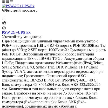
Быстрый просмотр
PSW-2G+UPS-Ex
Уточняйте у менеджера
Взрывозащищенный уличный управляемый коммутатор с
POE+ и встроенным ИБП; 4 RJ-45 порта с РОЕ 10/100Base-Tx
(af/at) до 60Вт); 2 SFP порта 1000Base-X; Суммарная мощность
PoE 160 Вт; Встроенный оптический кросс ; Категория
взрывозащиты 1Ex db IIB+H2 T6 Gb; Аккумуляторная сборка
LiFePo; Поддержка протоколов: Web-интерфейс (IPv4),Telnet,
SNTP, SNMP v1, v3, SNMP Trap, DHCP Client, TFTP Client,
Syslog, VLAN; автоматическая перезагрузка видеокамер при
подвисании; Грозозащита; Оптический кросс 8 SC+
спайскасета; AC 187-253 В; 400 Вт; IP66/IP67; -60...+40 С;
Блок коммутатора 464х464х264 мм. Блок АКБ 433х333х225
мм. Количество и тип кабельных вводов определяются при
заказе. Наработка на отказ: не менее 75 000 часов (8,6 лет.
Конструктивно коммутатор состоит из двух блоков: Блока
коммутатора (Exd-исполнение) и Блока АКБ (Exd-
исполнение), соединенных двумя кабелями с