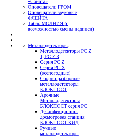
«Соната»
Оповещатели ГРОМ
Оповещатели звуковые
ФЛЕЙТА
Табло МОЛНИЯ (с
возможностью смены надписи)
Металлодетекторы
Металлодетекторы РС Z
1, PC Z 3
Серия РС Z
Серия РС X
(всепогодные)
Сборно-разборные
металлодетекторы
БЛОКПОСТ
Арочные
Металлодетекторы
БЛОКПОСТ серия РС
Дезинфекционно-
досмотровая станция
БЛОКПОСТ КИД
Ручные
металлодетекторы