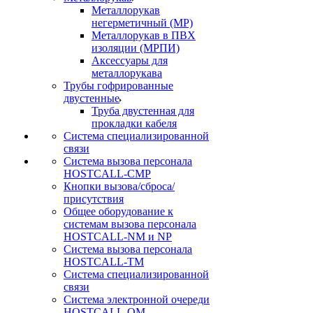
Металлорукав
негерметичный (МР)
Металлорукав в ПВХ
изоляции (МРПИ)
Аксессуары для
металлорукава
Трубы гофрированные
двустенные
Труба двустенная для
прокладки кабеля
Система специализированной
связи
Cистема вызова персонала
HOSTCALL-CMP
Кнопки вызова/сброса/
присутствия
Общее оборудование к
системам вызова персонала
HOSTCALL-NM и NP
Система вызова персонала
HOSTCALL-TM
Система специализированной
связи
Система электронной очереди
HOSTCALL-QM