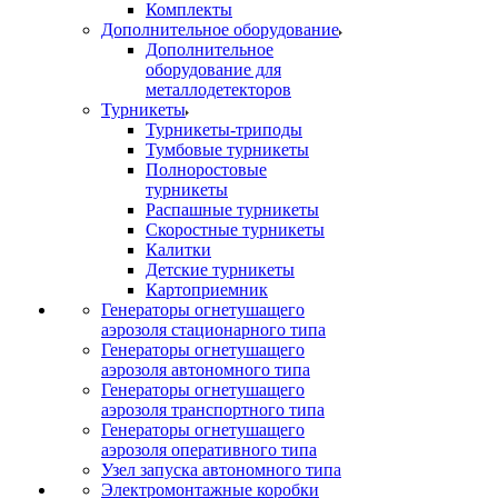
Комплекты
Дополнительное оборудование
Дополнительное
оборудование для
металлодетекторов
Турникеты
Турникеты-триподы
Тумбовые турникеты
Полноростовые
турникеты
Распашные турникеты
Скоростные турникеты
Калитки
Детские турникеты
Картоприемник
Генераторы огнетушащего
аэрозоля стационарного типа
Генераторы огнетушащего
аэрозоля автономного типа
Генераторы огнетушащего
аэрозоля транспортного типа
Генераторы огнетушащего
аэрозоля оперативного типа
Узел запуска автономного типа
Электромонтажные коробки