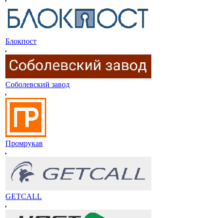
Блокпост
Соболевский завод
Промрукав
GETCALL