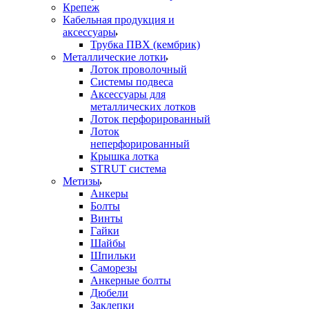
Крепеж
Кабельная продукция и
аксессуары
Трубка ПВХ (кембрик)
Металлические лотки
Лоток проволочный
Системы подвеса
Аксессуары для
металлических лотков
Лоток перфорированный
Лоток
неперфорированный
Крышка лотка
STRUT система
Метизы
Анкеры
Болты
Винты
Гайки
Шайбы
Шпильки
Саморезы
Анкерные болты
Дюбели
Заклепки