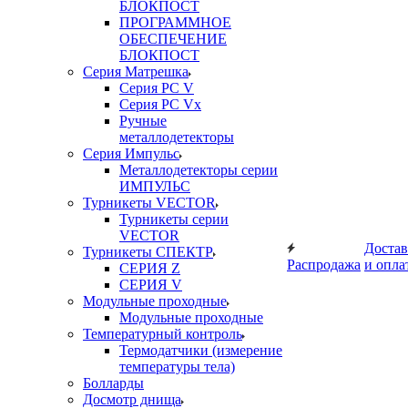
БЛОКПОСТ
ПРОГРАММНОЕ
ОБЕСПЕЧЕНИЕ
БЛОКПОСТ
Серия Матрешка
Серия PC V
Серия PC Vx
Ручные
металлодетекторы
Серия Импульс
Металлодетекторы серии
ИМПУЛЬС
Турникеты VECTOR
Турникеты серии
VECTOR
Достав
Турникеты СПЕКТР
Распродажа
и опла
СЕРИЯ Z
СЕРИЯ V
Модульные проходные
Модульные проходные
Температурный контроль
Термодатчики (измерение
температуры тела)
Болларды
Досмотр днища