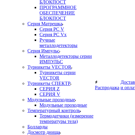
БЛОКПОСТ
ПРОГРАММНОЕ
ОБЕСПЕЧЕНИЕ
БЛОКПОСТ
Серия Матрешка
Серия PC V
Серия PC Vx
Ручные
металлодетекторы
Серия Импульс
Металлодетекторы серии
ИМПУЛЬС
Турникеты VECTOR
Турникеты серии
VECTOR
Достав
Турникеты СПЕКТР
Распродажа
и опла
СЕРИЯ Z
СЕРИЯ V
Модульные проходные
Модульные проходные
Температурный контроль
Термодатчики (измерение
температуры тела)
Болларды
Досмотр днища