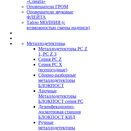
«Соната»
Оповещатели ГРОМ
Оповещатели звуковые
ФЛЕЙТА
Табло МОЛНИЯ (с
возможностью смены надписи)
Металлодетекторы
Металлодетекторы РС Z
1, PC Z 3
Серия РС Z
Серия РС X
(всепогодные)
Сборно-разборные
металлодетекторы
БЛОКПОСТ
Арочные
Металлодетекторы
БЛОКПОСТ серия РС
Дезинфекционно-
досмотровая станция
БЛОКПОСТ КИД
Ручные
металлодетекторы