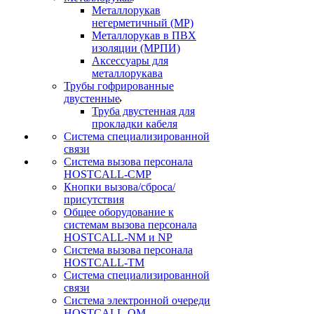
Металлорукав
негерметичный (МР)
Металлорукав в ПВХ
изоляции (МРПИ)
Аксессуары для
металлорукава
Трубы гофрированные
двустенные
Труба двустенная для
прокладки кабеля
Система специализированной
связи
Cистема вызова персонала
HOSTCALL-CMP
Кнопки вызова/сброса/
присутствия
Общее оборудование к
системам вызова персонала
HOSTCALL-NM и NP
Система вызова персонала
HOSTCALL-TM
Система специализированной
связи
Система электронной очереди
HOSTCALL-QM