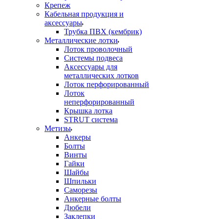
Крепеж
Кабельная продукция и
аксессуары
Трубка ПВХ (кембрик)
Металлические лотки
Лоток проволочный
Системы подвеса
Аксессуары для
металлических лотков
Лоток перфорированный
Лоток
неперфорированный
Крышка лотка
STRUT система
Метизы
Анкеры
Болты
Винты
Гайки
Шайбы
Шпильки
Саморезы
Анкерные болты
Дюбели
Заклепки