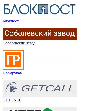
Блокпост
Соболевский завод
Промрукав
GETCALL