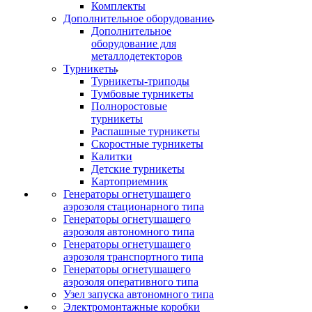
Комплекты
Дополнительное оборудование
Дополнительное
оборудование для
металлодетекторов
Турникеты
Турникеты-триподы
Тумбовые турникеты
Полноростовые
турникеты
Распашные турникеты
Скоростные турникеты
Калитки
Детские турникеты
Картоприемник
Генераторы огнетушащего
аэрозоля стационарного типа
Генераторы огнетушащего
аэрозоля автономного типа
Генераторы огнетушащего
аэрозоля транспортного типа
Генераторы огнетушащего
аэрозоля оперативного типа
Узел запуска автономного типа
Электромонтажные коробки