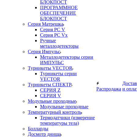
БЛОКПОСТ
ПРОГРАММНОЕ
ОБЕСПЕЧЕНИЕ
БЛОКПОСТ
Серия Матрешка
Серия PC V
Серия PC Vx
Ручные
металлодетекторы
Серия Импульс
Металлодетекторы серии
ИМПУЛЬС
Турникеты VECTOR
Турникеты серии
VECTOR
Достав
Турникеты СПЕКТР
Распродажа
и опла
СЕРИЯ Z
СЕРИЯ V
Модульные проходные
Модульные проходные
Температурный контроль
Термодатчики (измерение
температуры тела)
Болларды
Досмотр днища