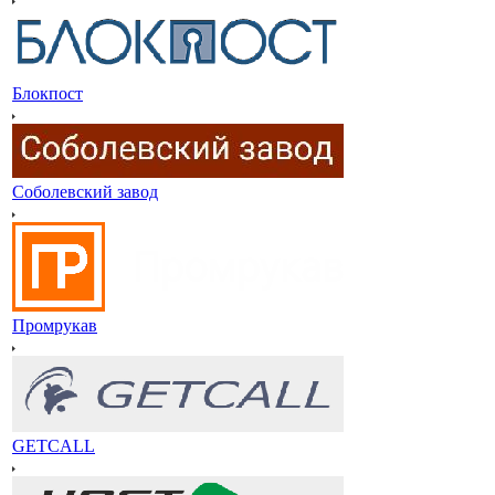
Блокпост
Соболевский завод
Промрукав
GETCALL