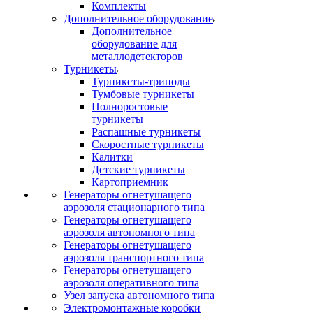
Комплекты
Дополнительное оборудование
Дополнительное
оборудование для
металлодетекторов
Турникеты
Турникеты-триподы
Тумбовые турникеты
Полноростовые
турникеты
Распашные турникеты
Скоростные турникеты
Калитки
Детские турникеты
Картоприемник
Генераторы огнетушащего
аэрозоля стационарного типа
Генераторы огнетушащего
аэрозоля автономного типа
Генераторы огнетушащего
аэрозоля транспортного типа
Генераторы огнетушащего
аэрозоля оперативного типа
Узел запуска автономного типа
Электромонтажные коробки