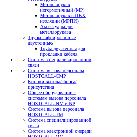
Металлорукав
негерметичный (МР)
Металлорукав в ПВХ
изоляции (МРПИ)
Аксессуары для
металлорукава
Трубы гофрированные
двустенные
Труба двустенная для
прокладки кабеля
Система специализированной
связи
Cистема вызова персонала
HOSTCALL-CMP
Кнопки вызова/сброса/
присутствия
Общее оборудование к
системам вызова персонала
HOSTCALL-NM и NP
Система вызова персонала
HOSTCALL-TM
Система специализированной
связи
Система электронной очереди
HOSTCALL-QM