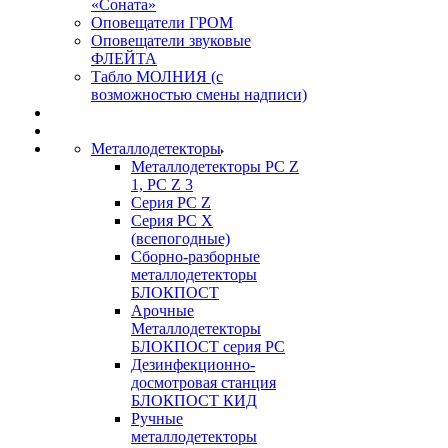
«Соната»
Оповещатели ГРОМ
Оповещатели звуковые
ФЛЕЙТА
Табло МОЛНИЯ (с
возможностью смены надписи)
Металлодетекторы
Металлодетекторы РС Z
1, PC Z 3
Серия РС Z
Серия РС X
(всепогодные)
Сборно-разборные
металлодетекторы
БЛОКПОСТ
Арочные
Металлодетекторы
БЛОКПОСТ серия РС
Дезинфекционно-
досмотровая станция
БЛОКПОСТ КИД
Ручные
металлодетекторы