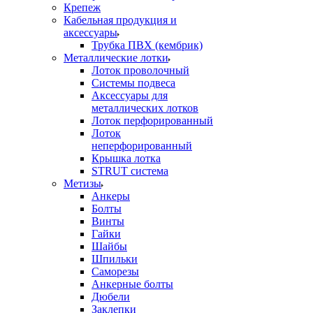
Крепеж
Кабельная продукция и
аксессуары
Трубка ПВХ (кембрик)
Металлические лотки
Лоток проволочный
Системы подвеса
Аксессуары для
металлических лотков
Лоток перфорированный
Лоток
неперфорированный
Крышка лотка
STRUT система
Метизы
Анкеры
Болты
Винты
Гайки
Шайбы
Шпильки
Саморезы
Анкерные болты
Дюбели
Заклепки