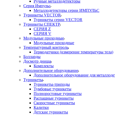
Ручные металлодетекторы
Серия Импульс
Металлодетекторы серии ИМПУЛЬС
Турникеты VECTOR
Турникеты серии VECTOR
Турникеты СПЕКТР
СЕРИЯ Z
СЕРИЯ V
Модульные проходные
Модульные проходные
Температурный контроль
Термодатчики (измерение температуры тела)
Болларды
Досмотр днища
Комплекты
Дополнительное оборудование
Дополнительное оборудование для металлоде
Турникеты
Турникеты-триподы
Тумбовые турникеты
Полноростовые турникеты
Распашные турникеты
Скоростные турникеты
Калитки
Детские турникеты