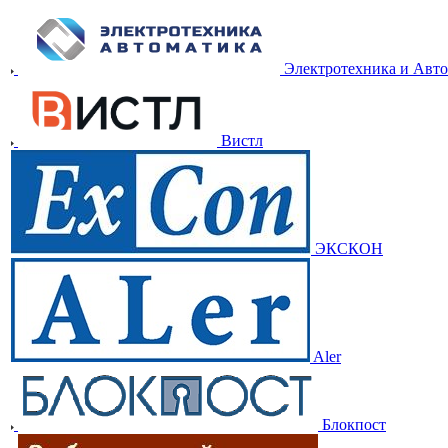
Электротехника и Авт
Вистл
ЭКСКОН
Aler
Блокпост