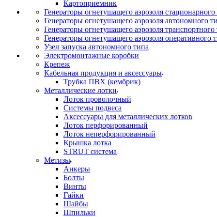
Картоприемник
Генераторы огнетушащего аэрозоля стационарного
Генераторы огнетушащего аэрозоля автономного т
Генераторы огнетушащего аэрозоля транспортного
Генераторы огнетушащего аэрозоля оперативного 
Узел запуска автономного типа
Электромонтажные коробки
Крепеж
Кабельная продукция и аксессуары
Трубка ПВХ (кембрик)
Металлические лотки
Лоток проволочный
Системы подвеса
Аксессуары для металлических лотков
Лоток перфорированный
Лоток неперфорированный
Крышка лотка
STRUT система
Метизы
Анкеры
Болты
Винты
Гайки
Шайбы
Шпильки