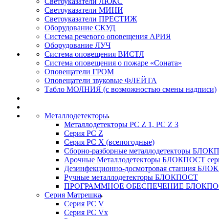
Светоуказатели ЛЮКС
Светоуказатели МИНИ
Светоуказатели ПРЕСТИЖ
Оборудование СКУД
Система речевого оповещения АРИЯ
Оборудование ЛУЧ
Система оповещения ВИСТЛ
Система оповещения о пожаре «Соната»
Оповещатели ГРОМ
Оповещатели звуковые ФЛЕЙТА
Табло МОЛНИЯ (с возможностью смены надписи)
Металлодетекторы
Металлодетекторы РС Z 1, PC Z 3
Серия РС Z
Серия РС X (всепогодные)
Сборно-разборные металлодетекторы БЛО
Арочные Металлодетекторы БЛОКПОСТ сер
Дезинфекционно-досмотровая станция БЛ
Ручные металлодетекторы БЛОКПОСТ
ПРОГРАММНОЕ ОБЕСПЕЧЕНИЕ БЛОКПО
Серия Матрешка
Серия PC V
Серия PC Vx