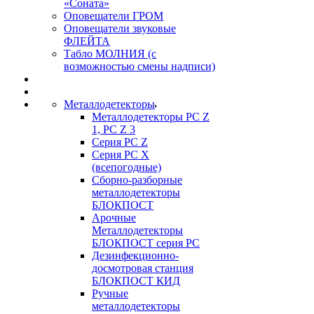
«Соната»
Оповещатели ГРОМ
Оповещатели звуковые
ФЛЕЙТА
Табло МОЛНИЯ (с
возможностью смены надписи)
Металлодетекторы
Металлодетекторы РС Z
1, PC Z 3
Серия РС Z
Серия РС X
(всепогодные)
Сборно-разборные
металлодетекторы
БЛОКПОСТ
Арочные
Металлодетекторы
БЛОКПОСТ серия РС
Дезинфекционно-
досмотровая станция
БЛОКПОСТ КИД
Ручные
металлодетекторы