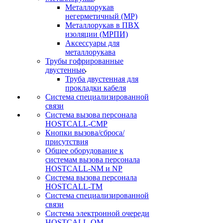
Металлорукав
негерметичный (МР)
Металлорукав в ПВХ
изоляции (МРПИ)
Аксессуары для
металлорукава
Трубы гофрированные
двустенные
Труба двустенная для
прокладки кабеля
Система специализированной
связи
Cистема вызова персонала
HOSTCALL-CMP
Кнопки вызова/сброса/
присутствия
Общее оборудование к
системам вызова персонала
HOSTCALL-NM и NP
Система вызова персонала
HOSTCALL-TM
Система специализированной
связи
Система электронной очереди
HOSTCALL-QM