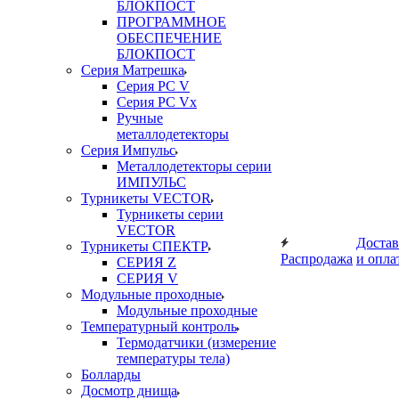
БЛОКПОСТ
ПРОГРАММНОЕ
ОБЕСПЕЧЕНИЕ
БЛОКПОСТ
Серия Матрешка
Серия PC V
Серия PC Vx
Ручные
металлодетекторы
Серия Импульс
Металлодетекторы серии
ИМПУЛЬС
Турникеты VECTOR
Турникеты серии
VECTOR
Достав
Турникеты СПЕКТР
Распродажа
и опла
СЕРИЯ Z
СЕРИЯ V
Модульные проходные
Модульные проходные
Температурный контроль
Термодатчики (измерение
температуры тела)
Болларды
Досмотр днища