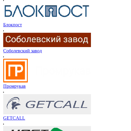
Блокпост
Соболевский завод
Промрукав
GETCALL