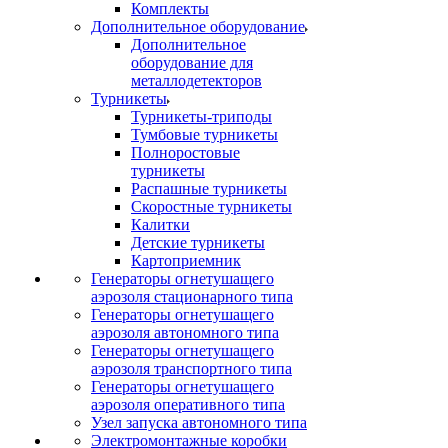
Комплекты
Дополнительное оборудование
Дополнительное
оборудование для
металлодетекторов
Турникеты
Турникеты-триподы
Тумбовые турникеты
Полноростовые
турникеты
Распашные турникеты
Скоростные турникеты
Калитки
Детские турникеты
Картоприемник
Генераторы огнетушащего
аэрозоля стационарного типа
Генераторы огнетушащего
аэрозоля автономного типа
Генераторы огнетушащего
аэрозоля транспортного типа
Генераторы огнетушащего
аэрозоля оперативного типа
Узел запуска автономного типа
Электромонтажные коробки