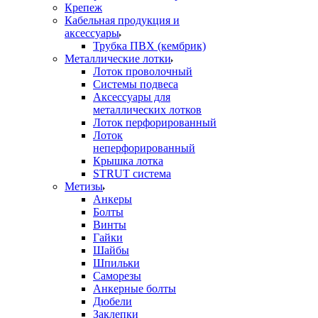
Крепеж
Кабельная продукция и
аксессуары
Трубка ПВХ (кембрик)
Металлические лотки
Лоток проволочный
Системы подвеса
Аксессуары для
металлических лотков
Лоток перфорированный
Лоток
неперфорированный
Крышка лотка
STRUT система
Метизы
Анкеры
Болты
Винты
Гайки
Шайбы
Шпильки
Саморезы
Анкерные болты
Дюбели
Заклепки