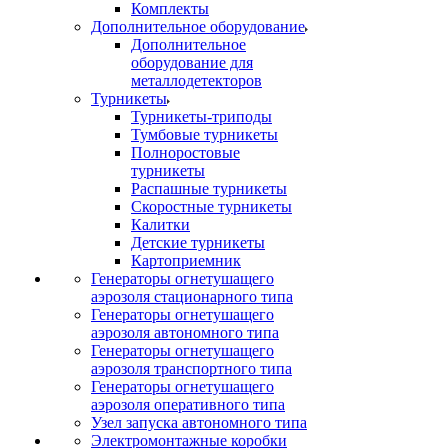
Комплекты
Дополнительное оборудование
Дополнительное
оборудование для
металлодетекторов
Турникеты
Турникеты-триподы
Тумбовые турникеты
Полноростовые
турникеты
Распашные турникеты
Скоростные турникеты
Калитки
Детские турникеты
Картоприемник
Генераторы огнетушащего
аэрозоля стационарного типа
Генераторы огнетушащего
аэрозоля автономного типа
Генераторы огнетушащего
аэрозоля транспортного типа
Генераторы огнетушащего
аэрозоля оперативного типа
Узел запуска автономного типа
Электромонтажные коробки