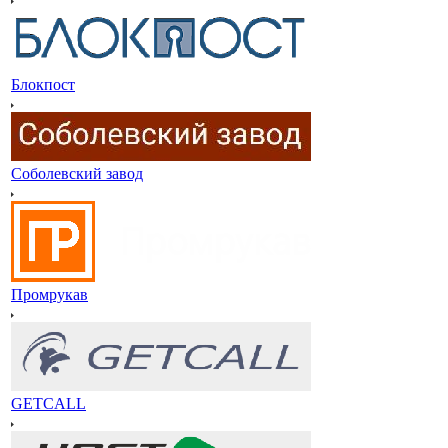
Блокпост
Соболевский завод
Промрукав
GETCALL