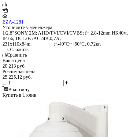
EZA-1281
Уточняйте у менеджера
1/2,8"SONY 2M; AHD/TVI/CVI/CVBS; f= 2,8-12mm,ИК40м,
IP-66, DC12B /AC24В,0,7A;
231x110x84m, t=-40°C~+50°C, 0,72кг.
Отложить
Сравнить
Ваша цена
20 213
руб.
Розничная цена
25 225,12
руб.
В корзину
Купить в 1 клик