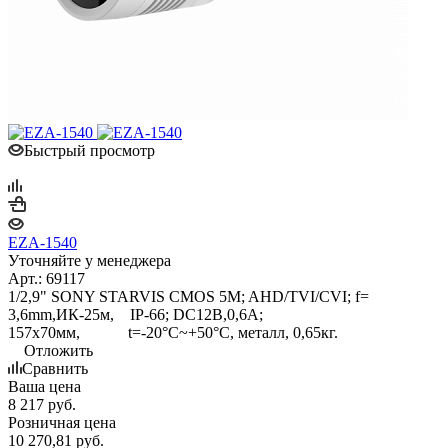
Быстрый просмотр
EZA-1540
Уточняйте у менеджера
Арт.: 69117
1/2,9" SONY STARVIS CMOS 5M; AHD/TVI/CVI; f=
3,6mm,ИК-25м, IP-66; DC12B,0,6A;
157x70мм, t=-20°C~+50°C, металл, 0,65кг.
Отложить
Сравнить
Ваша цена
8 217
руб.
Розничная цена
10 270,81
руб.