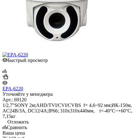
Быстрый просмотр
EPA-6220
Уточняйте у менеджера
Арт.: 69120
1/2,7"SONY 2м;AHD/TVI/CVI/CVBS f= 4,6~92 мм;ИК-150м,
AC24В/3A, DC12/4A;IP66; 310x310x440мм, t=-40°C~+60°C,
7,15кг
Отложить
Сравнить
Ваша цена