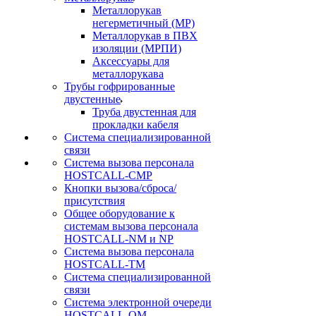
Металлорукав
негерметичный (МР)
Металлорукав в ПВХ
изоляции (МРПИ)
Аксессуары для
металлорукава
Трубы гофрированные
двустенные
Труба двустенная для
прокладки кабеля
Система специализированной
связи
Cистема вызова персонала
HOSTCALL-CMP
Кнопки вызова/сброса/
присутствия
Общее оборудование к
системам вызова персонала
HOSTCALL-NM и NP
Система вызова персонала
HOSTCALL-TM
Система специализированной
связи
Система электронной очереди
HOSTCALL-QM