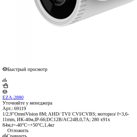
Быстрый просмотр
EZA-2880
Уточняйте у менеджера
Арт.: 69119
1/2,9"OmniVision 8M; AHD/ TVI/ CVI/CVBS; моториз/ f=3,6-
11mm, ИК-40м,IP-66;DC12B/AC24В,0,7A; 280 x91x
84м,t=-40°C~+50°C,1,4кг
Отложить
Сравнить