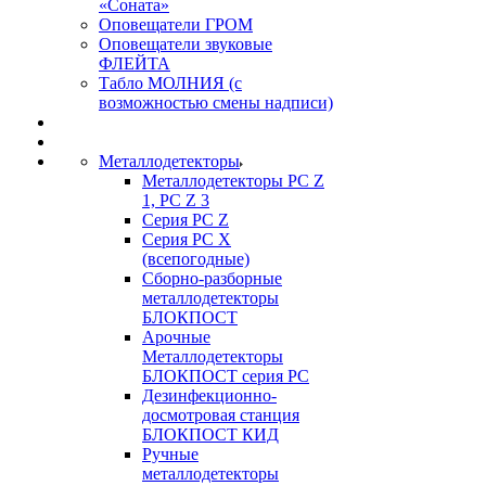
«Соната»
Оповещатели ГРОМ
Оповещатели звуковые
ФЛЕЙТА
Табло МОЛНИЯ (с
возможностью смены надписи)
Металлодетекторы
Металлодетекторы РС Z
1, PC Z 3
Серия РС Z
Серия РС X
(всепогодные)
Сборно-разборные
металлодетекторы
БЛОКПОСТ
Арочные
Металлодетекторы
БЛОКПОСТ серия РС
Дезинфекционно-
досмотровая станция
БЛОКПОСТ КИД
Ручные
металлодетекторы