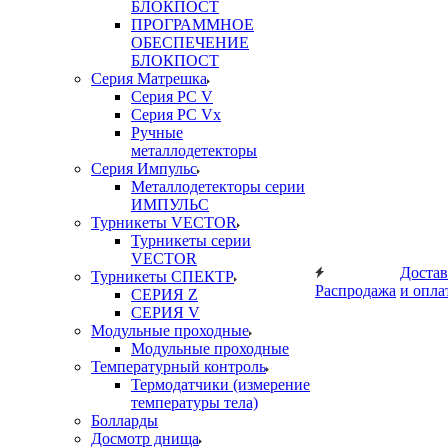
БЛОКПОСТ
ПРОГРАММНОЕ
ОБЕСПЕЧЕНИЕ
БЛОКПОСТ
Серия Матрешка
Серия PC V
Серия PC Vx
Ручные
металлодетекторы
Серия Импульс
Металлодетекторы серии
ИМПУЛЬС
Турникеты VECTOR
Турникеты серии
VECTOR
Достав
Турникеты СПЕКТР
Распродажа
и опла
СЕРИЯ Z
СЕРИЯ V
Модульные проходные
Модульные проходные
Температурный контроль
Термодатчики (измерение
температуры тела)
Болларды
Досмотр днища