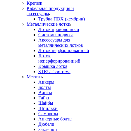
Крепеж
Кабельная продукция и
аксессуары
Трубка ПВХ (кембрик)
Металлические лотки
Лоток проволочный
Системы подвеса
Аксессуары для
металлических лотков
Лоток перфорированный
Лоток
неперфорированный
Крышка лотка
STRUT система
Метизы
Анкеры
Болты
Винты
Гайки
Шайбы
Шпильки
Саморезы
Анкерные болты
Дюбели
Заклепки