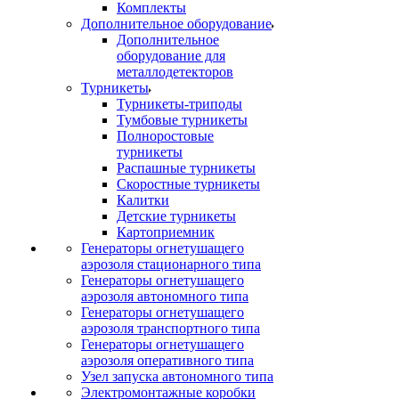
Комплекты
Дополнительное оборудование
Дополнительное
оборудование для
металлодетекторов
Турникеты
Турникеты-триподы
Тумбовые турникеты
Полноростовые
турникеты
Распашные турникеты
Скоростные турникеты
Калитки
Детские турникеты
Картоприемник
Генераторы огнетушащего
аэрозоля стационарного типа
Генераторы огнетушащего
аэрозоля автономного типа
Генераторы огнетушащего
аэрозоля транспортного типа
Генераторы огнетушащего
аэрозоля оперативного типа
Узел запуска автономного типа
Электромонтажные коробки