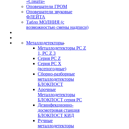
«Соната»
Оповещатели ГРОМ
Оповещатели звуковые
ФЛЕЙТА
Табло МОЛНИЯ (с
возможностью смены надписи)
Металлодетекторы
Металлодетекторы РС Z
1, PC Z 3
Серия РС Z
Серия РС X
(всепогодные)
Сборно-разборные
металлодетекторы
БЛОКПОСТ
Арочные
Металлодетекторы
БЛОКПОСТ серия РС
Дезинфекционно-
досмотровая станция
БЛОКПОСТ КИД
Ручные
металлодетекторы