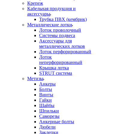
Крепеж
Кабельная продукция и
аксессуары
Трубка ПВХ (кембрик)
Металлические лотки
Лоток проволочный
Системы подвеса
Аксессуары для
металлических лотков
Лоток перфорированный
Лоток
неперфорированный
Крышка лотка
STRUT система
Метизы
Анкеры
Болты
Винты
Гайки
Шайбы
Шпильки
Саморезы
Анкерные болты
Дюбели
Заклепки