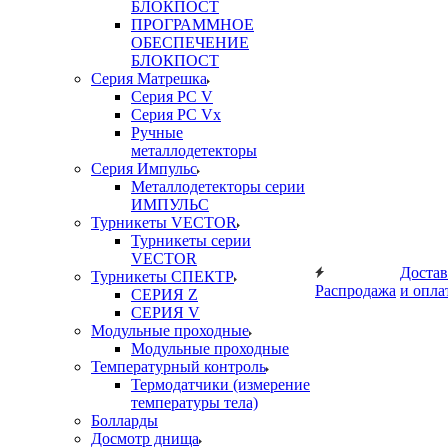
БЛОКПОСТ
ПРОГРАММНОЕ
ОБЕСПЕЧЕНИЕ
БЛОКПОСТ
Серия Матрешка
Серия PC V
Серия PC Vx
Ручные
металлодетекторы
Серия Импульс
Металлодетекторы серии
ИМПУЛЬС
Турникеты VECTOR
Турникеты серии
VECTOR
Достав
Турникеты СПЕКТР
Распродажа
и опла
СЕРИЯ Z
СЕРИЯ V
Модульные проходные
Модульные проходные
Температурный контроль
Термодатчики (измерение
температуры тела)
Болларды
Досмотр днища