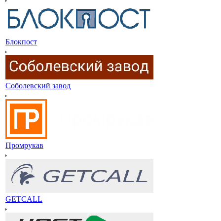
Блокпост
Соболевский завод
Промрукав
GETCALL