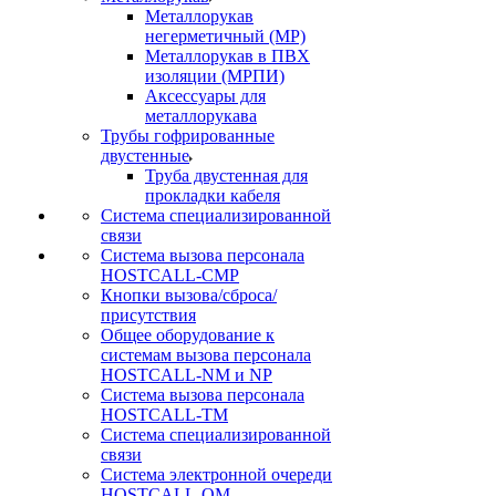
Металлорукав
негерметичный (МР)
Металлорукав в ПВХ
изоляции (МРПИ)
Аксессуары для
металлорукава
Трубы гофрированные
двустенные
Труба двустенная для
прокладки кабеля
Система специализированной
связи
Cистема вызова персонала
HOSTCALL-CMP
Кнопки вызова/сброса/
присутствия
Общее оборудование к
системам вызова персонала
HOSTCALL-NM и NP
Система вызова персонала
HOSTCALL-TM
Система специализированной
связи
Система электронной очереди
HOSTCALL-QM