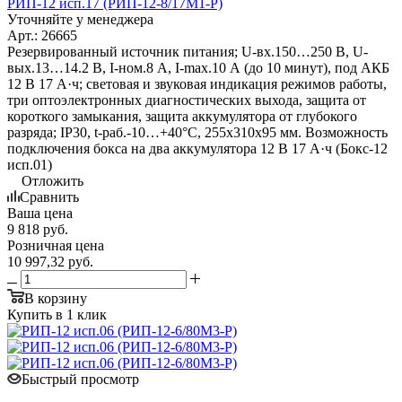
РИП-12 исп.17 (РИП-12-8/17М1-Р)
Уточняйте у менеджера
Арт.: 26665
Резервированный источник питания; U-вх.150…250 В, U-
вых.13…14.2 В, I-ном.8 А, I-max.10 А (до 10 минут), под АКБ
12 В 17 А·ч; световая и звуковая индикация режимов работы,
три оптоэлектронных диагностических выхода, защита от
короткого замыкания, защита аккумулятора от глубокого
разряда; IP30, t-раб.-10…+40°С, 255х310х95 мм. Возможность
подключения бокса на два аккумулятора 12 В 17 А·ч (Бокс-12
исп.01)
Отложить
Сравнить
Ваша цена
9 818
руб.
Розничная цена
10 997,32
руб.
В корзину
Купить в 1 клик
Быстрый просмотр