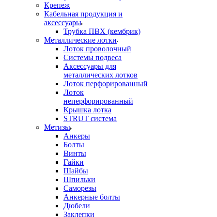
Крепеж
Кабельная продукция и
аксессуары
Трубка ПВХ (кембрик)
Металлические лотки
Лоток проволочный
Системы подвеса
Аксессуары для
металлических лотков
Лоток перфорированный
Лоток
неперфорированный
Крышка лотка
STRUT система
Метизы
Анкеры
Болты
Винты
Гайки
Шайбы
Шпильки
Саморезы
Анкерные болты
Дюбели
Заклепки