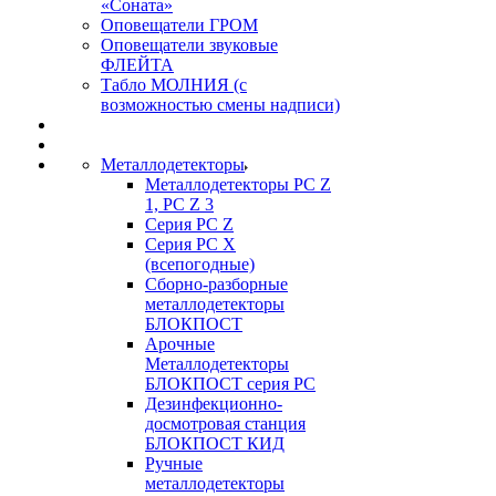
«Соната»
Оповещатели ГРОМ
Оповещатели звуковые
ФЛЕЙТА
Табло МОЛНИЯ (с
возможностью смены надписи)
Металлодетекторы
Металлодетекторы РС Z
1, PC Z 3
Серия РС Z
Серия РС X
(всепогодные)
Сборно-разборные
металлодетекторы
БЛОКПОСТ
Арочные
Металлодетекторы
БЛОКПОСТ серия РС
Дезинфекционно-
досмотровая станция
БЛОКПОСТ КИД
Ручные
металлодетекторы