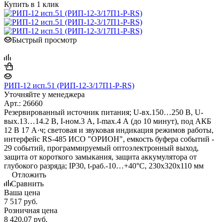
Купить в 1 клик
Быстрый просмотр
РИП-12 исп.51 (РИП-12-3/17П1-Р-RS)
Уточняйте у менеджера
Арт.: 26660
Резервированный источник питания; U-вх.150…250 В, U-
вых.13…14.2 В, I-ном.3 А, I-max.4 А (до 10 минут), под АКБ
12 В 17 А·ч; световая и звуковая индикация режимов работы,
интерфейс RS-485 ИСО "ОРИОН", емкость буфера событий -
29 событий, программируемый оптоэлектронный выход,
защита от короткого замыкания, защита аккумулятора от
глубокого разряда; IP30, t-раб.-10…+40°С, 230х320х110 мм
Отложить
Сравнить
Ваша цена
7 517
руб.
Розничная цена
8 420,07
руб.