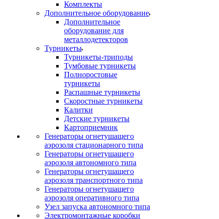
Комплекты
Дополнительное оборудование
Дополнительное
оборудование для
металлодетекторов
Турникеты
Турникеты-триподы
Тумбовые турникеты
Полноростовые
турникеты
Распашные турникеты
Скоростные турникеты
Калитки
Детские турникеты
Картоприемник
Генераторы огнетушащего
аэрозоля стационарного типа
Генераторы огнетушащего
аэрозоля автономного типа
Генераторы огнетушащего
аэрозоля транспортного типа
Генераторы огнетушащего
аэрозоля оперативного типа
Узел запуска автономного типа
Электромонтажные коробки