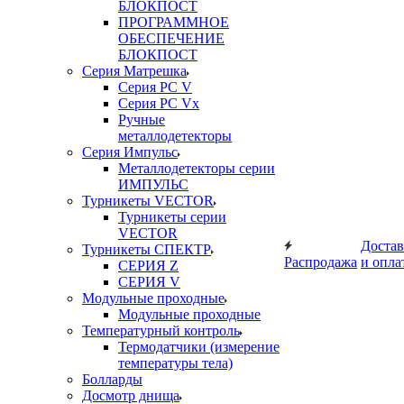
БЛОКПОСТ
ПРОГРАММНОЕ
ОБЕСПЕЧЕНИЕ
БЛОКПОСТ
Серия Матрешка
Серия PC V
Серия PC Vx
Ручные
металлодетекторы
Серия Импульс
Металлодетекторы серии
ИМПУЛЬС
Турникеты VECTOR
Турникеты серии
VECTOR
Достав
Турникеты СПЕКТР
Распродажа
и опла
СЕРИЯ Z
СЕРИЯ V
Модульные проходные
Модульные проходные
Температурный контроль
Термодатчики (измерение
температуры тела)
Болларды
Досмотр днища