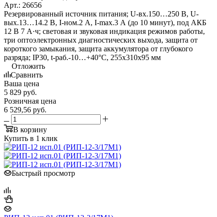
Арт.: 26656
Резервированный источник питания; U-вх.150…250 В, U-
вых.13…14.2 В, I-ном.2 А, I-max.3 А (до 10 минут), под АКБ
12 В 7 А·ч; световая и звуковая индикация режимов работы,
три оптоэлектронных диагностических выхода, защита от
короткого замыкания, защита аккумулятора от глубокого
разряда; IP30, t-раб.-10…+40°С, 255х310х95 мм
Отложить
Сравнить
Ваша цена
5 829
руб.
Розничная цена
6 529,56
руб.
В корзину
Купить в 1 клик
Быстрый просмотр