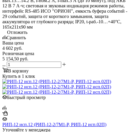
вых.13…14.2 В, I-ном.2 А, I-max.3 А (до 10 минут), под АКБ
12 В 7 А·ч; световая и звуковая индикация режимов работы,
интерфейс RS-485 ИСО "ОРИОН", емкость буфера событий -
29 событий, защита от короткого замыкания, защита
аккумулятора от глубокого разряда; IP20, t-раб.-10…+40°С,
165х211х90 мм
Отложить
Сравнить
Ваша цена
4 602
руб.
Розничная цена
5 154,50
руб.
В корзину
Купить в 1 клик
Быстрый просмотр
РИП-12 исп.12 (РИП-12-2/7М1-Р, РИП-12 исп.02П)
Уточняйте у менеджера