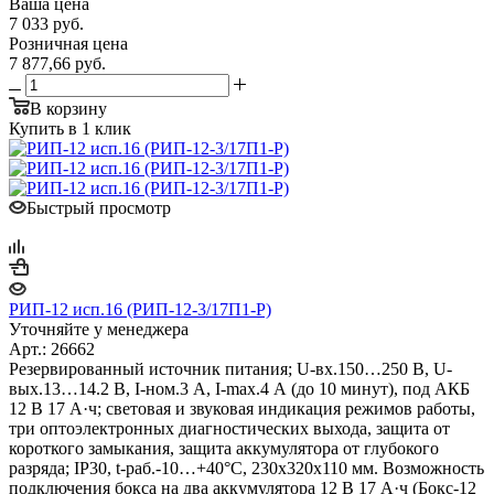
Ваша цена
7 033
руб.
Розничная цена
7 877,66
руб.
В корзину
Купить в 1 клик
Быстрый просмотр
РИП-12 исп.16 (РИП-12-3/17П1-Р)
Уточняйте у менеджера
Арт.: 26662
Резервированный источник питания; U-вх.150…250 В, U-
вых.13…14.2 В, I-ном.3 А, I-max.4 А (до 10 минут), под АКБ
12 В 17 А·ч; световая и звуковая индикация режимов работы,
три оптоэлектронных диагностических выхода, защита от
короткого замыкания, защита аккумулятора от глубокого
разряда; IP30, t-раб.-10…+40°С, 230х320х110 мм. Возможность
подключения бокса на два аккумулятора 12 В 17 А·ч (Бокс-12