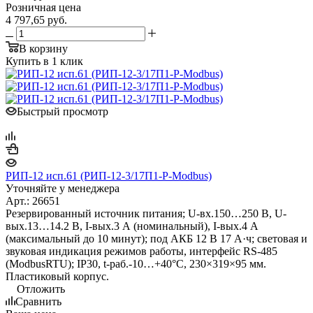
Розничная цена
4 797,65
руб.
В корзину
Купить в 1 клик
Быстрый просмотр
РИП-12 исп.61 (РИП-12-3/17П1-Р-Modbus)
Уточняйте у менеджера
Арт.: 26651
Резервированный источник питания; U-вх.150…250 В, U-
вых.13…14.2 В, I-вых.3 А (номинальный), I-вых.4 А
(максимальный до 10 минут); под АКБ 12 В 17 А·ч; световая и
звуковая индикация режимов работы, интерфейс RS-485
(ModbusRTU); IP30, t-раб.-10…+40°С, 230×319×95 мм.
Пластиковый корпус.
Отложить
Сравнить