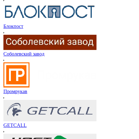
Блокпост
Соболевский завод
Промрукав
GETCALL