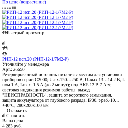
По цене (возрастание)
Быстрый просмотр
РИП-12 исп.20 (РИП-12-1/7М2-Р)
Уточняйте у менеджера
Арт.: 26650
Резервированный источник питания с местом для установки
приборов серии С2000; U-вх.150…250 В, U-вых.13…14.2 В, I-
ном.1 А, I-max..1.5 А (до 2 минут); под АКБ 12 В 7 А·ч;
световая индикация режимов работы, выход
"НЕИСПРАВНОСТЬ", защита от короткого замыкания,
защита аккумулятора от глубокого разряда; IP30, t-раб.-10…
+40°C, 280х200х100 мм
Отложить
Сравнить
Ваша цена
4 283
руб.