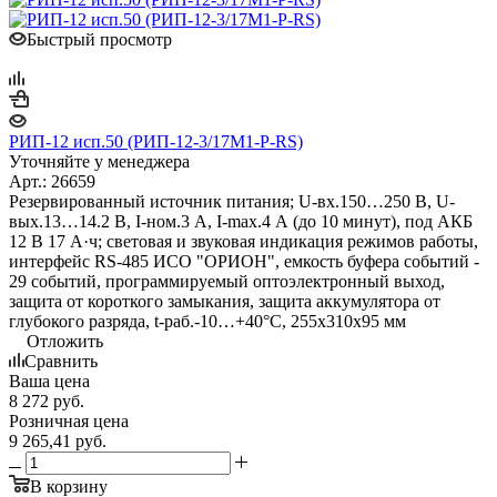
Быстрый просмотр
РИП-12 исп.50 (РИП-12-3/17М1-Р-RS)
Уточняйте у менеджера
Арт.: 26659
Резервированный источник питания; U-вх.150…250 В, U-
вых.13…14.2 В, I-ном.3 А, I-max.4 А (до 10 минут), под АКБ
12 В 17 А·ч; световая и звуковая индикация режимов работы,
интерфейс RS-485 ИСО "ОРИОН", емкость буфера событий -
29 событий, программируемый оптоэлектронный выход,
защита от короткого замыкания, защита аккумулятора от
глубокого разряда, t-раб.-10…+40°С, 255х310х95 мм
Отложить
Сравнить
Ваша цена
8 272
руб.
Розничная цена
9 265,41
руб.
В корзину