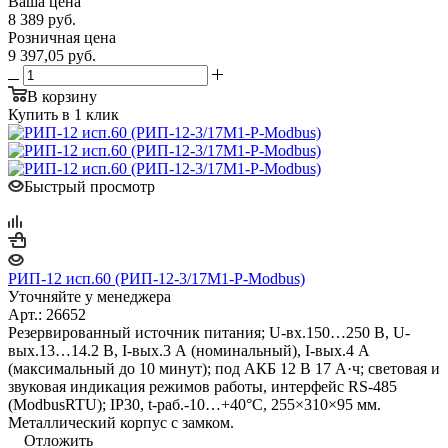
Ваша цена
8 389
руб.
Розничная цена
9 397,05
руб.
В корзину
Купить в 1 клик
Быстрый просмотр
РИП-12 исп.60 (РИП-12-3/17М1-Р-Modbus)
Уточняйте у менеджера
Арт.: 26652
Резервированный источник питания; U-вх.150…250 В, U-
вых.13…14.2 В, I-вых.3 А (номинальный), I-вых.4 А
(максимальный до 10 минут); под АКБ 12 В 17 А·ч; световая и
звуковая индикация режимов работы, интерфейс RS-485
(ModbusRTU); IP30, t-раб.-10…+40°С, 255×310×95 мм.
Металлический корпус с замком.
Отложить