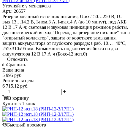
РИП-12 исп.01 (РИП-12-3/17М1)
Уточняйте у менеджера
Арт.: 26657
Резервированный источник питания; U-вх.150…250 В, U-
вых.13…14.2 В, I-ном.3 А, I-max.4 А (до 10 минут), под АКБ
12 В 17 А·ч; световая и звуковая индикация режимов работы,
диагностический выход "Переход на резервное питание" типа
"открытый коллектор", защита от короткого замыкания,
защита аккумулятора от глубокого разряда; t-раб.-10…+40°С,
255х310х95 мм. Возможность подключения бокса на два
аккумулятора 12 В 17 А·ч (Бокс-12 исп.0)
Отложить
Сравнить
Ваша цена
5 995
руб.
Розничная цена
6 715,12
руб.
В корзину
Купить в 1 клик
Быстрый просмотр