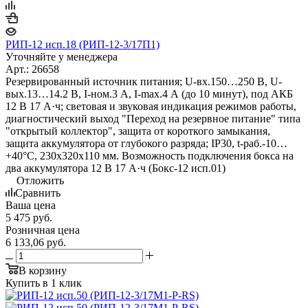
РИП-12 исп.18 (РИП-12-3/17П1)
Уточняйте у менеджера
Арт.: 26658
Резервированный источник питания; U-вх.150…250 В, U-
вых.13…14.2 В, I-ном.3 А, I-max.4 А (до 10 минут), под АКБ
12 В 17 А·ч; световая и звуковая индикация режимов работы,
диагностический выход "Переход на резервное питание" типа
"открытый коллектор", защита от короткого замыкания,
защита аккумулятора от глубокого разряда; IP30, t-раб.-10…
+40°С, 230х320х110 мм. Возможность подключения бокса на
два аккумулятора 12 В 17 А·ч (Бокс-12 исп.01)
Отложить
Сравнить
Ваша цена
5 475
руб.
Розничная цена
6 133,06
руб.
В корзину
Купить в 1 клик