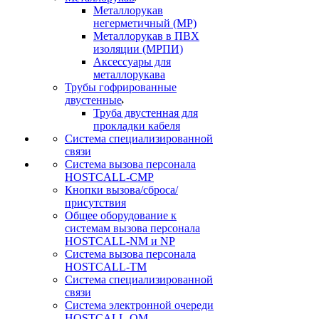
Металлорукав
негерметичный (МР)
Металлорукав в ПВХ
изоляции (МРПИ)
Аксессуары для
металлорукава
Трубы гофрированные
двустенные
Труба двустенная для
прокладки кабеля
Система специализированной
связи
Cистема вызова персонала
HOSTCALL-CMP
Кнопки вызова/сброса/
присутствия
Общее оборудование к
системам вызова персонала
HOSTCALL-NM и NP
Система вызова персонала
HOSTCALL-TM
Система специализированной
связи
Система электронной очереди
HOSTCALL-QM