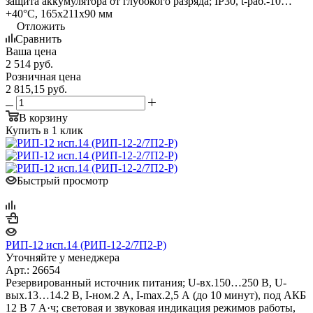
защита аккумулятора от глубокого разряда; IP30, t-раб.-10…
+40°С, 165х211х90 мм
Отложить
Сравнить
Ваша цена
2 514
руб.
Розничная цена
2 815,15
руб.
В корзину
Купить в 1 клик
Быстрый просмотр
РИП-12 исп.14 (РИП-12-2/7П2-Р)
Уточняйте у менеджера
Арт.: 26654
Резервированный источник питания; U-вх.150…250 В, U-
вых.13…14.2 В, I-ном.2 А, I-max.2,5 А (до 10 минут), под АКБ
12 В 7 А·ч; световая и звуковая индикация режимов работы,