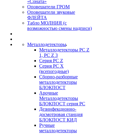
«Соната»
Оповещатели ГРОМ
Оповещатели звуковые
ФЛЕЙТА
Табло МОЛНИЯ (с
возможностью смены надписи)
Металлодетекторы
Металлодетекторы РС Z
1, PC Z 3
Серия РС Z
Серия РС X
(всепогодные)
Сборно-разборные
металлодетекторы
БЛОКПОСТ
Арочные
Металлодетекторы
БЛОКПОСТ серия РС
Дезинфекционно-
досмотровая станция
БЛОКПОСТ КИД
Ручные
металлодетекторы