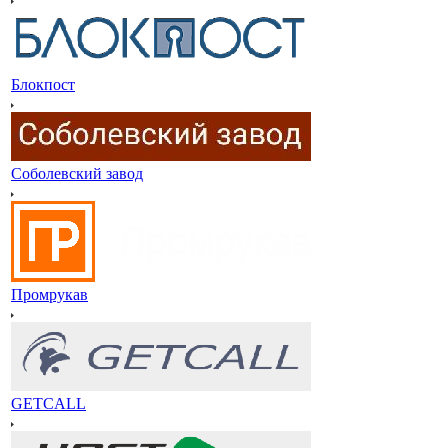
Блокпост
Соболевский завод
Промрукав
GETCALL