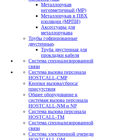
Металлорукав
негерметичный (МР)
Металлорукав в ПВХ
изоляции (МРПИ)
Аксессуары для
металлорукава
Трубы гофрированные
двустенные
Труба двустенная для
прокладки кабеля
Система специализированной
связи
Cистема вызова персонала
HOSTCALL-CMP
Кнопки вызова/сброса/
присутствия
Общее оборудование к
системам вызова персонала
HOSTCALL-NM и NP
Система вызова персонала
HOSTCALL-TM
Система специализированной
связи
Система электронной очереди
HOSTCALL-QM