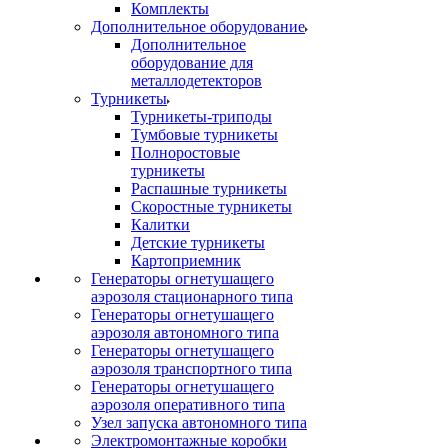
Комплекты
Дополнительное оборудование
Дополнительное
оборудование для
металлодетекторов
Турникеты
Турникеты-триподы
Тумбовые турникеты
Полноростовые
турникеты
Распашные турникеты
Скоростные турникеты
Калитки
Детские турникеты
Картоприемник
Генераторы огнетушащего
аэрозоля стационарного типа
Генераторы огнетушащего
аэрозоля автономного типа
Генераторы огнетушащего
аэрозоля транспортного типа
Генераторы огнетушащего
аэрозоля оперативного типа
Узел запуска автономного типа
Электромонтажные коробки