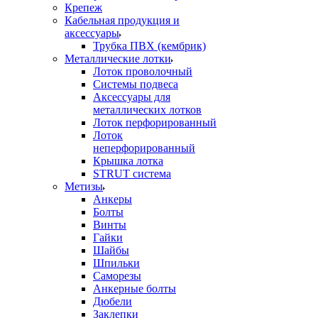
Крепеж
Кабельная продукция и
аксессуары
Трубка ПВХ (кембрик)
Металлические лотки
Лоток проволочный
Системы подвеса
Аксессуары для
металлических лотков
Лоток перфорированный
Лоток
неперфорированный
Крышка лотка
STRUT система
Метизы
Анкеры
Болты
Винты
Гайки
Шайбы
Шпильки
Саморезы
Анкерные болты
Дюбели
Заклепки