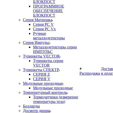
БЛОКПОСТ
ПРОГРАММНОЕ
ОБЕСПЕЧЕНИЕ
БЛОКПОСТ
Серия Матрешка
Серия PC V
Серия PC Vx
Ручные
металлодетекторы
Серия Импульс
Металлодетекторы серии
ИМПУЛЬС
Турникеты VECTOR
Турникеты серии
VECTOR
Достав
Турникеты СПЕКТР
Распродажа
и опла
СЕРИЯ Z
СЕРИЯ V
Модульные проходные
Модульные проходные
Температурный контроль
Термодатчики (измерение
температуры тела)
Болларды
Досмотр днища