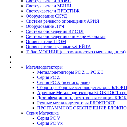
Светоуказатели ЛЮКС
Светоуказатели МИНИ
Светоуказатели ПРЕСТИЖ
Оборудование СКУД
Система речевого оповещения АРИЯ
Оборудование ЛУЧ
Система оповещения ВИСТЛ
Система оповещения о пожаре «Соната»
Оповещатели ГРОМ
Оповещатели звуковые ФЛЕЙТА
Табло МОЛНИЯ (с возможностью смены надписи)
Металлодетекторы
Металлодетекторы РС Z 1, PC Z 3
Серия РС Z
Серия РС X (всепогодные)
Сборно-разборные металлодетекторы БЛО
Арочные Металлодетекторы БЛОКПОСТ сер
Дезинфекционно-досмотровая станция БЛ
Ручные металлодетекторы БЛОКПОСТ
ПРОГРАММНОЕ ОБЕСПЕЧЕНИЕ БЛОКПО
Серия Матрешка
Серия PC V
Серия PC Vx