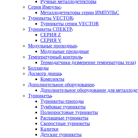
Ручные металлодетекторы
Серия Импульс
Металлодетекторы серии ИМПУЛЬС
Турникеты VECTOR
Турникеты серии VECTOR
Турникеты СПЕКТР
СЕРИЯ Z
СЕРИЯ V
Модульные проходные
Модульные проходные
Температурный контроль
Термодатчики (измерение температуры тела)
Болларды
Досмотр днища
Комплекты
Дополнительное оборудование
Дополнительное оборудование для металлоде
Турникеты
Турникеты-триподы
Тумбовые турникеты
Полноростовые турникеты
Распашные турникеты
Скоростные турникеты
Калитки
Детские турникеты