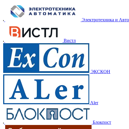
Электротехника и Авт
Вистл
ЭКСКОН
Aler
Блокпост