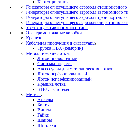
Картоприемник
Генераторы огнетушащего аэрозоля стационарного
Генераторы огнетушащего аэрозоля автономного т
Генераторы огнетушащего аэрозоля транспортного
Генераторы огнетушащего аэрозоля оперативного 
Узел запуска автономного типа
Электромонтажные коробки
Крепеж
Кабельная продукция и аксессуары
Трубка ПВХ (кембрик)
Металлические лотки
Лоток проволочный
Системы подвеса
Аксессуары для металлических лотков
Лоток перфорированный
Лоток неперфорированный
Крышка лотка
STRUT система
Метизы
Анкеры
Болты
Винты
Гайки
Шайбы
Шпильки