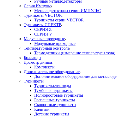
Ручные металлодетекторы
Серия Импульс
Металлодетекторы серии ИМПУЛЬС
Турникеты VECTOR
Турникеты серии VECTOR
Турникеты СПЕКТР
СЕРИЯ Z
СЕРИЯ V
Модульные проходные
Модульные проходные
Температурный контроль
Термодатчики (измерение температуры тела)
Болларды
Досмотр днища
Комплекты
Дополнительное оборудование
Дополнительное оборудование для металлоде
Турникеты
Турникеты-триподы
Тумбовые турникеты
Полноростовые турникеты
Распашные турникеты
Скоростные турникеты
Калитки
Детские турникеты