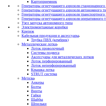
Картоприемник
Генераторы огнетушащего аэрозоля стационарного
Генераторы огнетушащего аэрозоля автономного т
Генераторы огнетушащего аэрозоля транспортного
Генераторы огнетушащего аэрозоля оперативного 
Узел запуска автономного типа
Электромонтажные коробки
Крепеж
Кабельная продукция и аксессуары
Трубка ПВХ (кембрик)
Металлические лотки
Лоток проволочный
Системы подвеса
Аксессуары для металлических лотков
Лоток перфорированный
Лоток неперфорированный
Крышка лотка
STRUT система
Метизы
Анкеры
Болты
Винты
Гайки
Шайбы
Шпильки