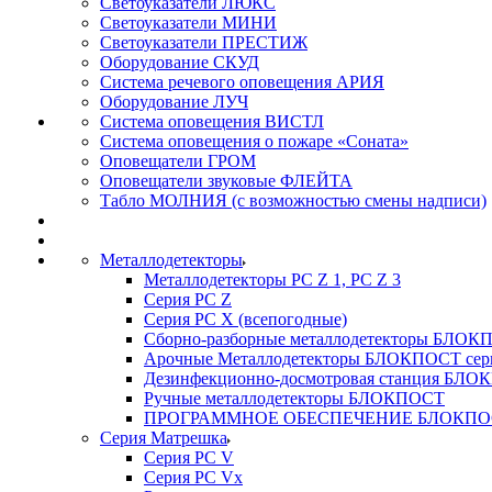
Светоуказатели ЛЮКС
Светоуказатели МИНИ
Светоуказатели ПРЕСТИЖ
Оборудование СКУД
Система речевого оповещения АРИЯ
Оборудование ЛУЧ
Система оповещения ВИСТЛ
Система оповещения о пожаре «Соната»
Оповещатели ГРОМ
Оповещатели звуковые ФЛЕЙТА
Табло МОЛНИЯ (с возможностью смены надписи)
Металлодетекторы
Металлодетекторы РС Z 1, PC Z 3
Серия РС Z
Серия РС X (всепогодные)
Сборно-разборные металлодетекторы БЛО
Арочные Металлодетекторы БЛОКПОСТ сер
Дезинфекционно-досмотровая станция БЛ
Ручные металлодетекторы БЛОКПОСТ
ПРОГРАММНОЕ ОБЕСПЕЧЕНИЕ БЛОКПО
Серия Матрешка
Серия PC V
Серия PC Vx