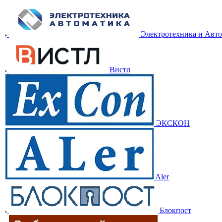
Электротехника и Авт
Вистл
ЭКСКОН
Aler
Блокпост