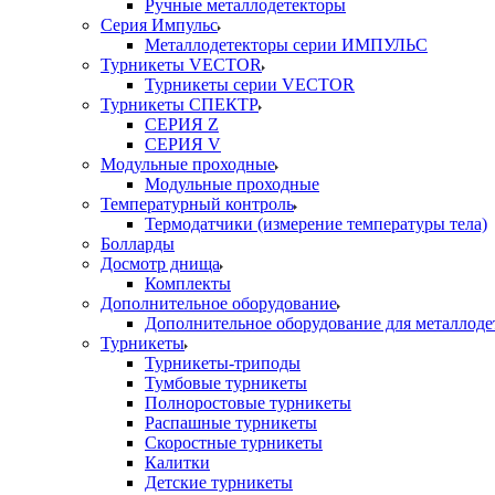
Ручные металлодетекторы
Серия Импульс
Металлодетекторы серии ИМПУЛЬС
Турникеты VECTOR
Турникеты серии VECTOR
Турникеты СПЕКТР
СЕРИЯ Z
СЕРИЯ V
Модульные проходные
Модульные проходные
Температурный контроль
Термодатчики (измерение температуры тела)
Болларды
Досмотр днища
Комплекты
Дополнительное оборудование
Дополнительное оборудование для металлоде
Турникеты
Турникеты-триподы
Тумбовые турникеты
Полноростовые турникеты
Распашные турникеты
Скоростные турникеты
Калитки
Детские турникеты