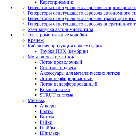
Картоприемник
Генераторы огнетушащего аэрозоля стационарного
Генераторы огнетушащего аэрозоля автономного т
Генераторы огнетушащего аэрозоля транспортного
Генераторы огнетушащего аэрозоля оперативного 
Узел запуска автономного типа
Электромонтажные коробки
Крепеж
Кабельная продукция и аксессуары
Трубка ПВХ (кембрик)
Металлические лотки
Лоток проволочный
Системы подвеса
Аксессуары для металлических лотков
Лоток перфорированный
Лоток неперфорированный
Крышка лотка
STRUT система
Метизы
Анкеры
Болты
Винты
Гайки
Шайбы
Шпильки