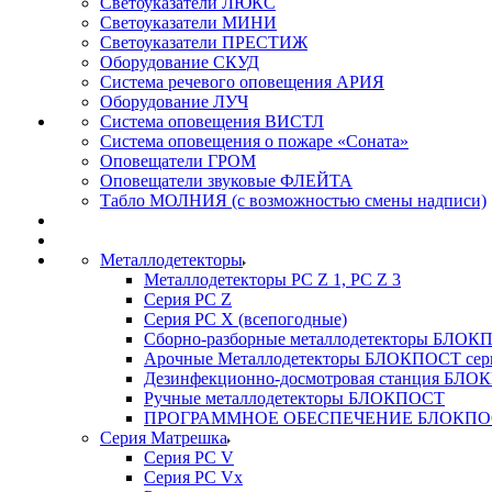
Светоуказатели ЛЮКС
Светоуказатели МИНИ
Светоуказатели ПРЕСТИЖ
Оборудование СКУД
Система речевого оповещения АРИЯ
Оборудование ЛУЧ
Система оповещения ВИСТЛ
Система оповещения о пожаре «Соната»
Оповещатели ГРОМ
Оповещатели звуковые ФЛЕЙТА
Табло МОЛНИЯ (с возможностью смены надписи)
Металлодетекторы
Металлодетекторы РС Z 1, PC Z 3
Серия РС Z
Серия РС X (всепогодные)
Сборно-разборные металлодетекторы БЛО
Арочные Металлодетекторы БЛОКПОСТ сер
Дезинфекционно-досмотровая станция БЛ
Ручные металлодетекторы БЛОКПОСТ
ПРОГРАММНОЕ ОБЕСПЕЧЕНИЕ БЛОКПО
Серия Матрешка
Серия PC V
Серия PC Vx