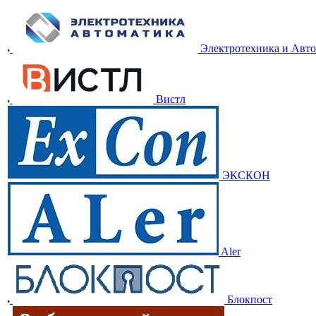
Электротехника и Авт
Вистл
ЭКСКОН
Aler
Блокпост