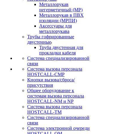
Металлорукав
негерметичный (МР)
Металлорукав в ПВХ
изоляции (МРПИ)
Аксессуары для
металлорукава
Трубы гофрированные
двустенные
Труба двустенная для
прокладки кабеля
Система специализированной
связи
Cистема вызова персонала
HOSTCALL-CMP
Кнопки вызова/сброса/
присутствия
Общее оборудование к
системам вызова персонала
HOSTCALL-NM и NP
Система вызова персонала
HOSTCALL-TM
Система специализированной
связи
Система электронной очереди
HOSTCALL-QM