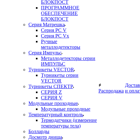
БЛОКПОСТ
ПРОГРАММНОЕ
ОБЕСПЕЧЕНИЕ
БЛОКПОСТ
Серия Матрешка
Серия PC V
Серия PC Vx
Ручные
металлодетекторы
Серия Импульс
Металлодетекторы серии
ИМПУЛЬС
Турникеты VECTOR
Турникеты серии
VECTOR
Достав
Турникеты СПЕКТР
Распродажа
и опла
СЕРИЯ Z
СЕРИЯ V
Модульные проходные
Модульные проходные
Температурный контроль
Термодатчики (измерение
температуры тела)
Болларды
Досмотр днища