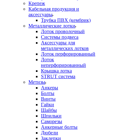
Крепеж
Кабельная продукция и
аксессуары
Трубка ПВХ (кембрик)
Металлические лотки
Лоток проволочный
Системы подвеса
Аксессуары для
металлических лотков
Лоток перфорированный
Лоток
неперфорированный
Крышка лотка
STRUT система
Метизы
Анкеры
Болты
Винты
Гайки
Шайбы
Шпильки
Саморезы
Анкерные болты
Дюбели
Заклепки