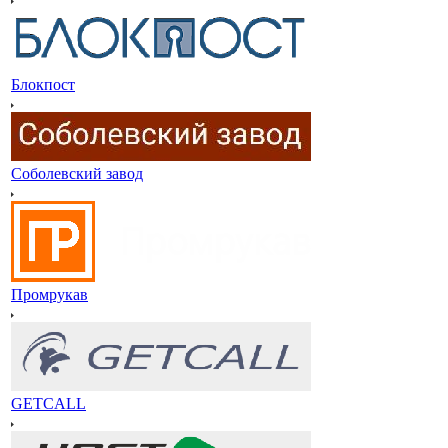
Блокпост
Соболевский завод
Промрукав
GETCALL