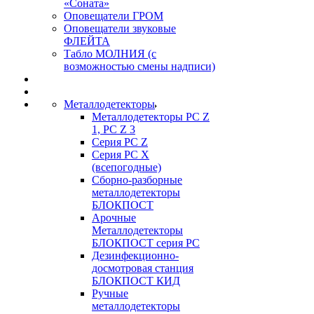
«Соната»
Оповещатели ГРОМ
Оповещатели звуковые
ФЛЕЙТА
Табло МОЛНИЯ (с
возможностью смены надписи)
Металлодетекторы
Металлодетекторы РС Z
1, PC Z 3
Серия РС Z
Серия РС X
(всепогодные)
Сборно-разборные
металлодетекторы
БЛОКПОСТ
Арочные
Металлодетекторы
БЛОКПОСТ серия РС
Дезинфекционно-
досмотровая станция
БЛОКПОСТ КИД
Ручные
металлодетекторы