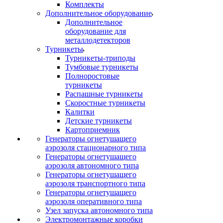
Комплекты
Дополнительное оборудование
Дополнительное
оборудование для
металлодетекторов
Турникеты
Турникеты-триподы
Тумбовые турникеты
Полноростовые
турникеты
Распашные турникеты
Скоростные турникеты
Калитки
Детские турникеты
Картоприемник
Генераторы огнетушащего
аэрозоля стационарного типа
Генераторы огнетушащего
аэрозоля автономного типа
Генераторы огнетушащего
аэрозоля транспортного типа
Генераторы огнетушащего
аэрозоля оперативного типа
Узел запуска автономного типа
Электромонтажные коробки