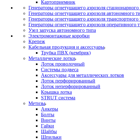
Картоприемник
Генераторы огнетушащего аэрозоля стационарного
Генераторы огнетушащего аэрозоля автономного т
Генераторы огнетушащего аэрозоля транспортного
Генераторы огнетушащего аэрозоля оперативного 
Узел запуска автономного типа
Электромонтажные коробки
Крепеж
Кабельная продукция и аксессуары
Трубка ПВХ (кембрик)
Металлические лотки
Лоток проволочный
Системы подвеса
Аксессуары для металлических лотков
Лоток перфорированный
Лоток неперфорированный
Крышка лотка
STRUT система
Метизы
Анкеры
Болты
Винты
Гайки
Шайбы
Шпильки