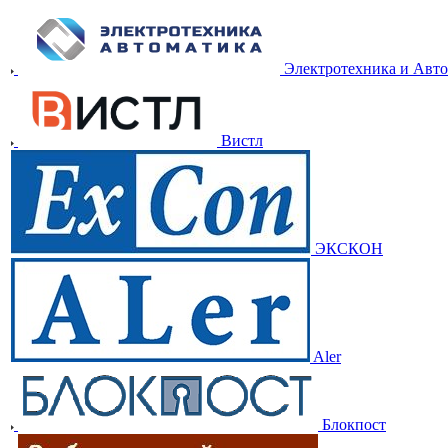
Электротехника и Авт
Вистл
ЭКСКОН
Aler
Блокпост