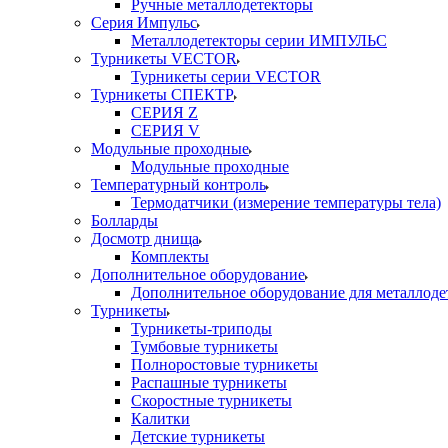
Ручные металлодетекторы
Серия Импульс
Металлодетекторы серии ИМПУЛЬС
Турникеты VECTOR
Турникеты серии VECTOR
Турникеты СПЕКТР
СЕРИЯ Z
СЕРИЯ V
Модульные проходные
Модульные проходные
Температурный контроль
Термодатчики (измерение температуры тела)
Болларды
Досмотр днища
Комплекты
Дополнительное оборудование
Дополнительное оборудование для металлоде
Турникеты
Турникеты-триподы
Тумбовые турникеты
Полноростовые турникеты
Распашные турникеты
Скоростные турникеты
Калитки
Детские турникеты