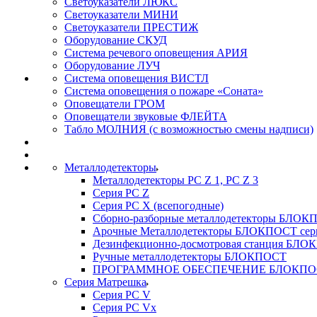
Светоуказатели ЛЮКС
Светоуказатели МИНИ
Светоуказатели ПРЕСТИЖ
Оборудование СКУД
Система речевого оповещения АРИЯ
Оборудование ЛУЧ
Система оповещения ВИСТЛ
Система оповещения о пожаре «Соната»
Оповещатели ГРОМ
Оповещатели звуковые ФЛЕЙТА
Табло МОЛНИЯ (с возможностью смены надписи)
Металлодетекторы
Металлодетекторы РС Z 1, PC Z 3
Серия РС Z
Серия РС X (всепогодные)
Сборно-разборные металлодетекторы БЛО
Арочные Металлодетекторы БЛОКПОСТ сер
Дезинфекционно-досмотровая станция БЛ
Ручные металлодетекторы БЛОКПОСТ
ПРОГРАММНОЕ ОБЕСПЕЧЕНИЕ БЛОКПО
Серия Матрешка
Серия PC V
Серия PC Vx