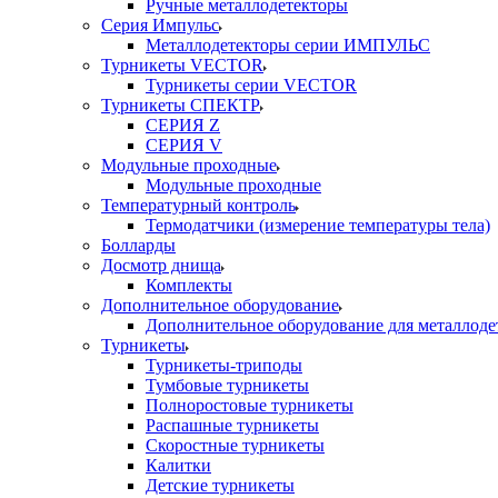
Ручные металлодетекторы
Серия Импульс
Металлодетекторы серии ИМПУЛЬС
Турникеты VECTOR
Турникеты серии VECTOR
Турникеты СПЕКТР
СЕРИЯ Z
СЕРИЯ V
Модульные проходные
Модульные проходные
Температурный контроль
Термодатчики (измерение температуры тела)
Болларды
Досмотр днища
Комплекты
Дополнительное оборудование
Дополнительное оборудование для металлоде
Турникеты
Турникеты-триподы
Тумбовые турникеты
Полноростовые турникеты
Распашные турникеты
Скоростные турникеты
Калитки
Детские турникеты