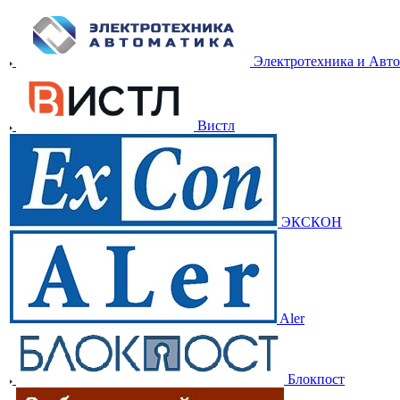
Электротехника и Авт
Вистл
ЭКСКОН
Aler
Блокпост