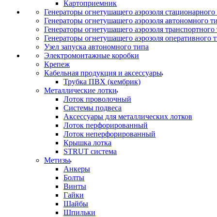
Картоприемник
Генераторы огнетушащего аэрозоля стационарного
Генераторы огнетушащего аэрозоля автономного т
Генераторы огнетушащего аэрозоля транспортного
Генераторы огнетушащего аэрозоля оперативного 
Узел запуска автономного типа
Электромонтажные коробки
Крепеж
Кабельная продукция и аксессуары
Трубка ПВХ (кембрик)
Металлические лотки
Лоток проволочный
Системы подвеса
Аксессуары для металлических лотков
Лоток перфорированный
Лоток неперфорированный
Крышка лотка
STRUT система
Метизы
Анкеры
Болты
Винты
Гайки
Шайбы
Шпильки