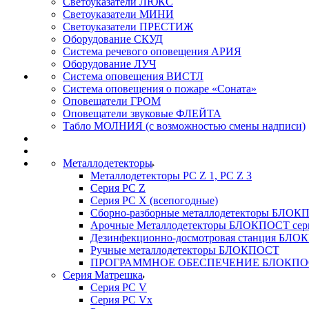
Светоуказатели ЛЮКС
Светоуказатели МИНИ
Светоуказатели ПРЕСТИЖ
Оборудование СКУД
Система речевого оповещения АРИЯ
Оборудование ЛУЧ
Система оповещения ВИСТЛ
Система оповещения о пожаре «Соната»
Оповещатели ГРОМ
Оповещатели звуковые ФЛЕЙТА
Табло МОЛНИЯ (с возможностью смены надписи)
Металлодетекторы
Металлодетекторы РС Z 1, PC Z 3
Серия РС Z
Серия РС X (всепогодные)
Сборно-разборные металлодетекторы БЛО
Арочные Металлодетекторы БЛОКПОСТ сер
Дезинфекционно-досмотровая станция БЛ
Ручные металлодетекторы БЛОКПОСТ
ПРОГРАММНОЕ ОБЕСПЕЧЕНИЕ БЛОКПО
Серия Матрешка
Серия PC V
Серия PC Vx