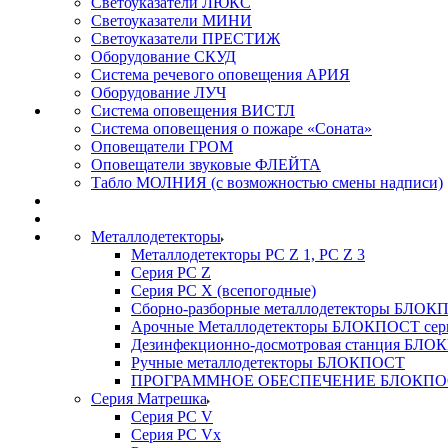
Светоуказатели ЛЮКС
Светоуказатели МИНИ
Светоуказатели ПРЕСТИЖ
Оборудование СКУД
Система речевого оповещения АРИЯ
Оборудование ЛУЧ
Система оповещения ВИСТЛ
Система оповещения о пожаре «Соната»
Оповещатели ГРОМ
Оповещатели звуковые ФЛЕЙТА
Табло МОЛНИЯ (с возможностью смены надписи)
Металлодетекторы
Металлодетекторы РС Z 1, PC Z 3
Серия РС Z
Серия РС X (всепогодные)
Сборно-разборные металлодетекторы БЛО
Арочные Металлодетекторы БЛОКПОСТ сер
Дезинфекционно-досмотровая станция БЛ
Ручные металлодетекторы БЛОКПОСТ
ПРОГРАММНОЕ ОБЕСПЕЧЕНИЕ БЛОКПО
Серия Матрешка
Серия PC V
Серия PC Vx