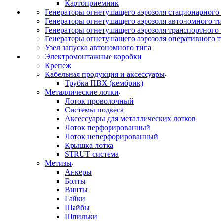
Картоприемник
Генераторы огнетушащего аэрозоля стационарного
Генераторы огнетушащего аэрозоля автономного т
Генераторы огнетушащего аэрозоля транспортного
Генераторы огнетушащего аэрозоля оперативного 
Узел запуска автономного типа
Электромонтажные коробки
Крепеж
Кабельная продукция и аксессуары
Трубка ПВХ (кембрик)
Металлические лотки
Лоток проволочный
Системы подвеса
Аксессуары для металлических лотков
Лоток перфорированный
Лоток неперфорированный
Крышка лотка
STRUT система
Метизы
Анкеры
Болты
Винты
Гайки
Шайбы
Шпильки