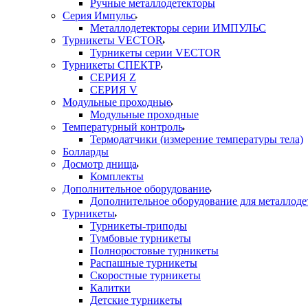
Ручные металлодетекторы
Серия Импульс
Металлодетекторы серии ИМПУЛЬС
Турникеты VECTOR
Турникеты серии VECTOR
Турникеты СПЕКТР
СЕРИЯ Z
СЕРИЯ V
Модульные проходные
Модульные проходные
Температурный контроль
Термодатчики (измерение температуры тела)
Болларды
Досмотр днища
Комплекты
Дополнительное оборудование
Дополнительное оборудование для металлоде
Турникеты
Турникеты-триподы
Тумбовые турникеты
Полноростовые турникеты
Распашные турникеты
Скоростные турникеты
Калитки
Детские турникеты