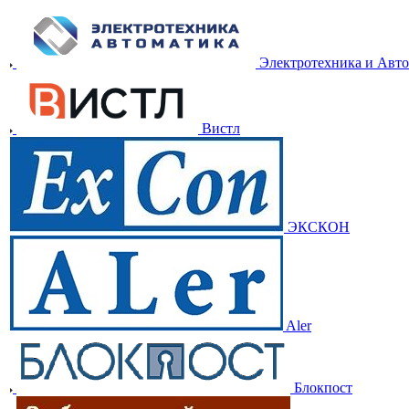
Электротехника и Авт
Вистл
ЭКСКОН
Aler
Блокпост