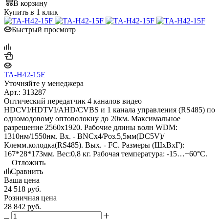
В корзину
Купить в 1 клик
Быстрый просмотр
TA-H42-15F
Уточняйте у менеджера
Арт.: 313287
Оптический передатчик 4 каналов видео
HDCVI/HDTVI/AHD/CVBS и 1 канала управления (RS485) по
одномодовому оптоволокну до 20км. Максимальное
разрешение 2560x1920. Рабочие длины волн WDM:
1310нм/1550нм. Вх. - BNCх4/Роз.5,5мм(DC5V)/
Клемм.колодка(RS485). Вых. - FC. Размеры (ШxВxГ):
167*28*173мм. Вес:0,8 кг. Рабочая температура: -15…+60°С.
Отложить
Сравнить
Ваша цена
24 518
руб.
Розничная цена
28 842
руб.