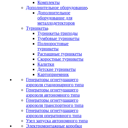
Комплекты
Дополнительное оборудование
Дополнительное
оборудование для
металлодетекторов
Турникеты
Турникеты-триподы
Тумбовые турникеты
Полноростовые
турникеты
Распашные турникеты
Скоростные турникеты
Калитки
Детские турникеты
Картоприемник
Генераторы огнетушащего
аэрозоля стационарного типа
Генераторы огнетушащего
аэрозоля автономного типа
Генераторы огнетушащего
аэрозоля транспортного типа
Генераторы огнетушащего
аэрозоля оперативного типа
Узел запуска автономного типа
Электромонтажные коробки