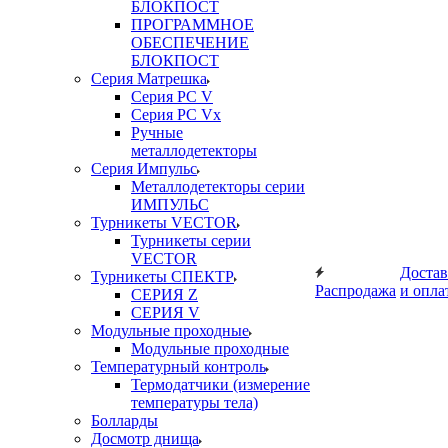
БЛОКПОСТ
ПРОГРАММНОЕ
ОБЕСПЕЧЕНИЕ
БЛОКПОСТ
Серия Матрешка
Серия PC V
Серия PC Vx
Ручные
металлодетекторы
Серия Импульс
Металлодетекторы серии
ИМПУЛЬС
Турникеты VECTOR
Турникеты серии
VECTOR
Достав
Турникеты СПЕКТР
Распродажа
и опла
СЕРИЯ Z
СЕРИЯ V
Модульные проходные
Модульные проходные
Температурный контроль
Термодатчики (измерение
температуры тела)
Болларды
Досмотр днища