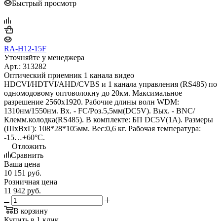
Быстрый просмотр
RA-H12-15F
Уточняйте у менеджера
Арт.: 313282
Оптический приемник 1 канала видео
HDCVI/HDTVI/AHD/CVBS и 1 канала управления (RS485) по
одномодовому оптоволокну до 20км. Максимальное
разрешение 2560x1920. Рабочие длины волн WDM:
1310нм/1550нм. Вх. - FC/Роз.5,5мм(DC5V). Вых. - BNC/
Клемм.колодка(RS485). В комплекте: БП DC5V(1A). Размеры
(ШxВxГ): 108*28*105мм. Вес:0,6 кг. Рабочая температура:
-15…+60°С.
Отложить
Сравнить
Ваша цена
10 151
руб.
Розничная цена
11 942
руб.
В корзину
Купить в 1 клик