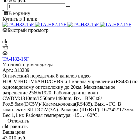
50 600
руб.
В корзину
Купить в 1 клик
Быстрый просмотр
TA-H82-15F
Уточняйте у менеджера
Арт.: 313289
Оптический передатчик 8 каналов видео
HDCVI/HDTVI/AHD/CVBS и 1 канала управления (RS485) по
одномодовому оптоволокну до 20км. Максимальное
разрешение 2560x1920. Рабочие длины волн
CWDM:1310nm/1550nm/1490nm. Вх. - BNCх8/
Роз.5,5мм(DC5V)/ Клемм.колодка(RS485). Вых. - FC. В
комплекте: БП DC5V(3A). Размеры (ШxВxГ): 167*45*173мм.
Вес:1,1 кг. Рабочая температура: -15…+60°С.
Отложить
Сравнить
Ваша цена
43 010
руб.