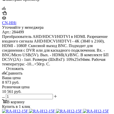
CN-HHi
Уточняйте у менеджера
Арт.: 284499
Преобразователь AHD/HDCVI/HDTVI в HDMI. Разрешение
входного сигнала AHD/HDCVI/HDTVI - 4K (3840 x 2160),
HDMI - 1080P. Сквозной выход BNC. Подходит для
соединения с DVR или для каскадного подключения. Вх. -
BNC/Micro USB(5V). Вых. - HDMI(A)/BNC. В комплекте БП
DC5V(2А) - 1шт. Размеры (ШxВxГ): 109x25x94мм. Рабочая
температура: -10...+50гр. С.
Отложить
Сравнить
Ваша цена
8 973
руб.
Розничная цена
10 561
руб.
В корзину
Купить в 1 клик