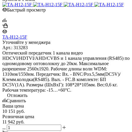
Быстрый просмотр
TA-H12-15F
Уточняйте у менеджера
Арт.: 313283
Оптический передатчик 1 канала видео
HDCVI/HDTVI/AHD/CVBS и 1 канала управления (RS485) по
одномодовому оптоволокну до 20км. Максимальное
разрешение 2560x1920. Рабочие длины волн WDM:
1310нм/1550нм. Передатчик: Вх. - BNC/Роз.5,5мм(DC5V)/
Клемм.колодка(RS485). Вых. - FC.В комплекте: БП
DC5V(1A). Размеры (ШxВxГ): 108*28*105мм. Вес:0,6 кг.
Рабочая температура: -15…+60°С.
Отложить
Сравнить
Ваша цена
10 151
руб.
Розничная цена
11 942
руб.