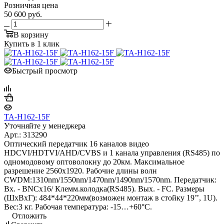
Розничная цена
50 600
руб.
В корзину
Купить в 1 клик
Быстрый просмотр
TA-H162-15F
Уточняйте у менеджера
Арт.: 313290
Оптический передатчик 16 каналов видео
HDCVI/HDTVI/AHD/CVBS и 1 канала управления (RS485) по
одномодовому оптоволокну до 20км. Максимальное
разрешение 2560x1920. Рабочие длины волн
CWDM:1310nm/1550nm/1470nm/1490nm/1570nm. Передатчик:
Вх. - BNCх16/ Клемм.колодка(RS485). Вых. - FС. Размеры
(ШxВxГ): 484*44*220мм(возможен монтаж в стойку 19’’, 1U).
Вес:3 кг. Рабочая температура: -15…+60°С.
Отложить