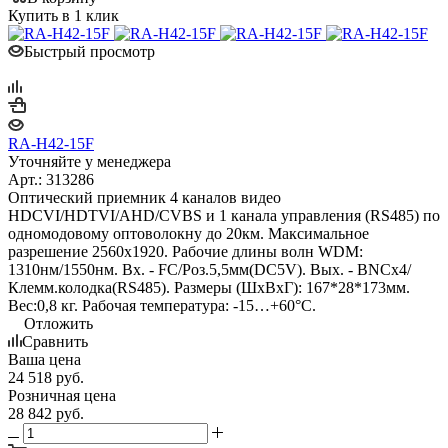
Купить в 1 клик
Быстрый просмотр
RA-H42-15F
Уточняйте у менеджера
Арт.: 313286
Оптический приемник 4 каналов видео
HDCVI/HDTVI/AHD/CVBS и 1 канала управления (RS485) по
одномодовому оптоволокну до 20км. Максимальное
разрешение 2560x1920. Рабочие длины волн WDM:
1310нм/1550нм. Вх. - FC/Роз.5,5мм(DC5V). Вых. - BNCх4/
Клемм.колодка(RS485). Размеры (ШxВxГ): 167*28*173мм.
Вес:0,8 кг. Рабочая температура: -15…+60°С.
Отложить
Сравнить
Ваша цена
24 518
руб.
Розничная цена
28 842
руб.