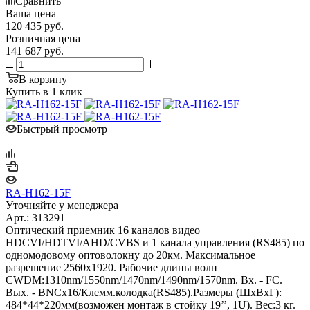
Сравнить
Ваша цена
120 435
руб.
Розничная цена
141 687
руб.
В корзину
Купить в 1 клик
Быстрый просмотр
RA-H162-15F
Уточняйте у менеджера
Арт.: 313291
Оптический приемник 16 каналов видео
HDCVI/HDTVI/AHD/CVBS и 1 канала управления (RS485) по
одномодовому оптоволокну до 20км. Максимальное
разрешение 2560x1920. Рабочие длины волн
CWDM:1310nm/1550nm/1470nm/1490nm/1570nm. Вх. - FC.
Вых. - BNCx16/Клемм.колодка(RS485).Размеры (ШxВxГ):
484*44*220мм(возможен монтаж в стойку 19’’, 1U). Вес:3 кг.