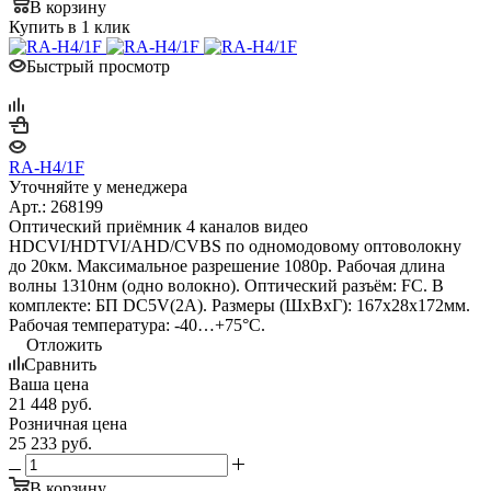
В корзину
Купить в 1 клик
Быстрый просмотр
RA-H4/1F
Уточняйте у менеджера
Арт.: 268199
Оптический приёмник 4 каналов видео
HDCVI/HDTVI/AHD/CVBS по одномодовому оптоволокну
до 20км. Максимальное разрешение 1080p. Рабочая длина
волны 1310нм (одно волокно). Оптический разъём: FC. В
комплекте: БП DC5V(2A). Размеры (ШxВxГ): 167x28x172мм.
Рабочая температура: -40…+75°С.
Отложить
Сравнить
Ваша цена
21 448
руб.
Розничная цена
25 233
руб.
В корзину