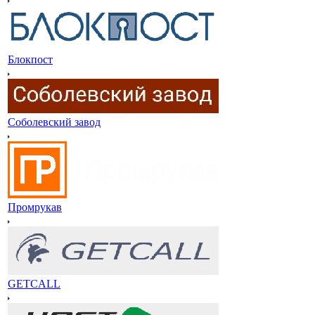
Блокпост
Соболевский завод
Промрукав
GETCALL