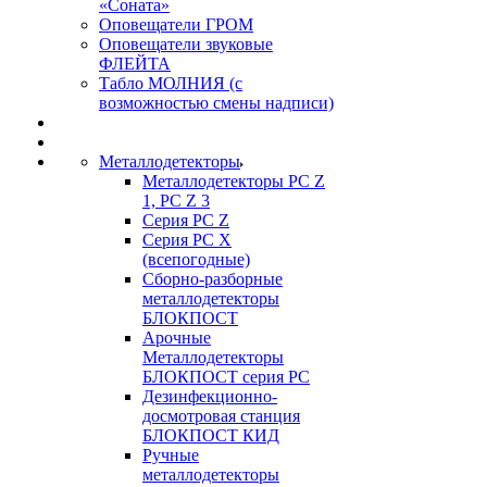
«Соната»
Оповещатели ГРОМ
Оповещатели звуковые
ФЛЕЙТА
Табло МОЛНИЯ (с
возможностью смены надписи)
Металлодетекторы
Металлодетекторы РС Z
1, PC Z 3
Серия РС Z
Серия РС X
(всепогодные)
Сборно-разборные
металлодетекторы
БЛОКПОСТ
Арочные
Металлодетекторы
БЛОКПОСТ серия РС
Дезинфекционно-
досмотровая станция
БЛОКПОСТ КИД
Ручные
металлодетекторы