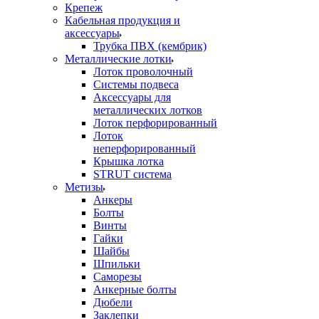
Крепеж
Кабельная продукция и
аксессуары
Трубка ПВХ (кембрик)
Металлические лотки
Лоток проволочный
Системы подвеса
Аксессуары для
металлических лотков
Лоток перфорированный
Лоток
неперфорированный
Крышка лотка
STRUT система
Метизы
Анкеры
Болты
Винты
Гайки
Шайбы
Шпильки
Саморезы
Анкерные болты
Дюбели
Заклепки