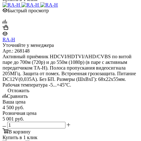
Быстрый просмотр
RA-H
Уточняйте у менеджера
Арт.: 268148
Активный приёмник HDCVI/HDTVI/AHD/CVBS по витой
паре до 700м (720p) и до 550м (1080p) (в паре с активным
передатчиком TA-H). Полоса пропускания видеосигнала
205МГц. Защита от помех. Встроенная грозозащита. Питание
DC12V(0,035A). Без БП. Размеры (ШxВxГ): 68x22x55мм.
Рабочая температура -5...+45°C.
Отложить
Сравнить
Ваша цена
4 500
руб.
Розничная цена
5 001
руб.
В корзину
Купить в 1 клик