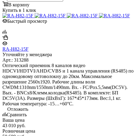
В корзину
Купить в 1 клик
Быстрый просмотр
RA-H82-15F
Уточняйте у менеджера
Арт.: 313288
Оптический приемник 8 каналов видео
HDCVI/HDTVI/AHD/CVBS и 1 канала управления (RS485) по
одномодовому оптоволокну до 20км. Максимальное
разрешение 2560x1920. Рабочие длины волн
CWDM:1310nm/1550nm/1490nm. Вх. - FC/Роз.5,5мм(DC5V).
Вых. - BNCх8/Клемм.колодка(RS485). В комплекте: БП
DC5V(3A). Размеры (ШxВxГ): 167*45*173мм. Вес:1,1 кг.
Рабочая температура: -15…+60°С.
Отложить
Сравнить
Ваша цена
43 010
руб.
Розничная цена