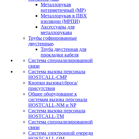
Металлорукав
негерметичный (МР)
Металлорукав в ПВХ
изоляции (МРПИ)
Аксессуары для
металлорукава
Трубы гофрированные
двустенные
Труба двустенная для
прокладки кабеля
Система специализированной
связи
Cистема вызова персонала
HOSTCALL-CMP
Кнопки вызова/сброса/
присутствия
Общее оборудование к
системам вызова персонала
HOSTCALL-NM и NP
Система вызова персонала
HOSTCALL-TM
Система специализированной
связи
Система электронной очереди
HOSTCALL-QM