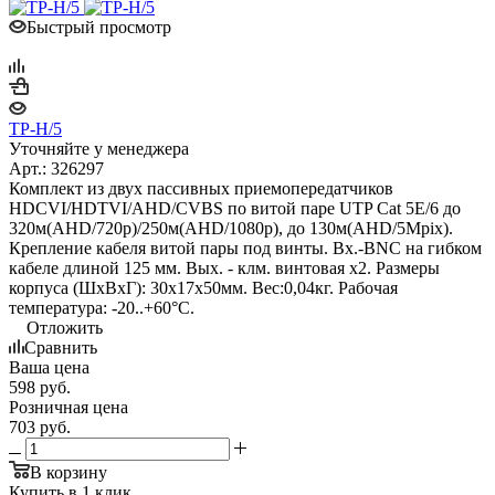
Быстрый просмотр
TP-H/5
Уточняйте у менеджера
Арт.: 326297
Комплект из двух пассивных приемопередатчиков
HDCVI/HDTVI/AHD/CVBS по витой паре UTP Cat 5E/6 до
320м(AHD/720р)/250м(AHD/1080р), до 130м(AHD/5Mpix).
Крепление кабеля витой пары под винты. Вх.-BNC на гибком
кабеле длиной 125 мм. Вых. - клм. винтовая х2. Размеры
корпуса (ШxВxГ): 30x17x50мм. Вес:0,04кг. Рабочая
температура: -20..+60°С.
Отложить
Сравнить
Ваша цена
598
руб.
Розничная цена
703
руб.
В корзину
Купить в 1 клик