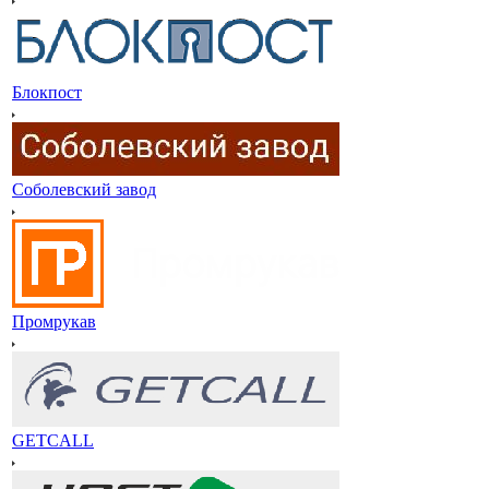
Блокпост
Соболевский завод
Промрукав
GETCALL