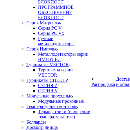
БЛОКПОСТ
ПРОГРАММНОЕ
ОБЕСПЕЧЕНИЕ
БЛОКПОСТ
Серия Матрешка
Серия PC V
Серия PC Vx
Ручные
металлодетекторы
Серия Импульс
Металлодетекторы серии
ИМПУЛЬС
Турникеты VECTOR
Турникеты серии
VECTOR
Достав
Турникеты СПЕКТР
Распродажа
и опла
СЕРИЯ Z
СЕРИЯ V
Модульные проходные
Модульные проходные
Температурный контроль
Термодатчики (измерение
температуры тела)
Болларды
Досмотр днища