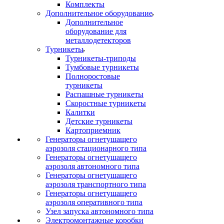
Комплекты
Дополнительное оборудование
Дополнительное
оборудование для
металлодетекторов
Турникеты
Турникеты-триподы
Тумбовые турникеты
Полноростовые
турникеты
Распашные турникеты
Скоростные турникеты
Калитки
Детские турникеты
Картоприемник
Генераторы огнетушащего
аэрозоля стационарного типа
Генераторы огнетушащего
аэрозоля автономного типа
Генераторы огнетушащего
аэрозоля транспортного типа
Генераторы огнетушащего
аэрозоля оперативного типа
Узел запуска автономного типа
Электромонтажные коробки