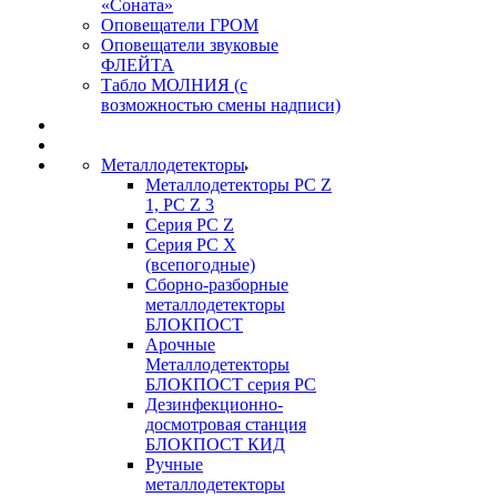
«Соната»
Оповещатели ГРОМ
Оповещатели звуковые
ФЛЕЙТА
Табло МОЛНИЯ (с
возможностью смены надписи)
Металлодетекторы
Металлодетекторы РС Z
1, PC Z 3
Серия РС Z
Серия РС X
(всепогодные)
Сборно-разборные
металлодетекторы
БЛОКПОСТ
Арочные
Металлодетекторы
БЛОКПОСТ серия РС
Дезинфекционно-
досмотровая станция
БЛОКПОСТ КИД
Ручные
металлодетекторы