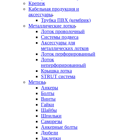
Крепеж
Кабельная продукция и
аксессуары
Трубка ПВХ (кембрик)
Металлические лотки
Лоток проволочный
Системы подвеса
Аксессуары для
металлических лотков
Лоток перфорированный
Лоток
неперфорированный
Крышка лотка
STRUT система
Метизы
Анкеры
Болты
Винты
Гайки
Шайбы
Шпильки
Саморезы
Анкерные болты
Дюбели
Заклепки