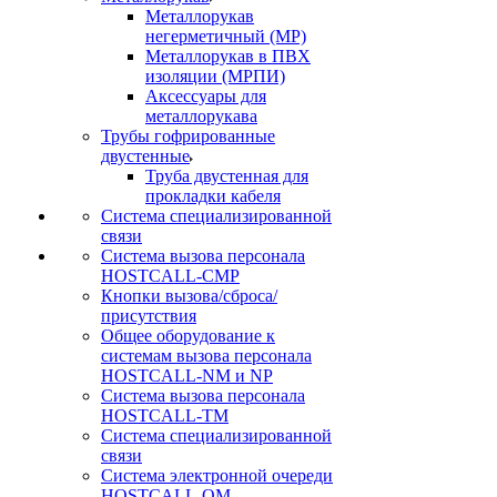
Металлорукав
негерметичный (МР)
Металлорукав в ПВХ
изоляции (МРПИ)
Аксессуары для
металлорукава
Трубы гофрированные
двустенные
Труба двустенная для
прокладки кабеля
Система специализированной
связи
Cистема вызова персонала
HOSTCALL-CMP
Кнопки вызова/сброса/
присутствия
Общее оборудование к
системам вызова персонала
HOSTCALL-NM и NP
Система вызова персонала
HOSTCALL-TM
Система специализированной
связи
Система электронной очереди
HOSTCALL-QM