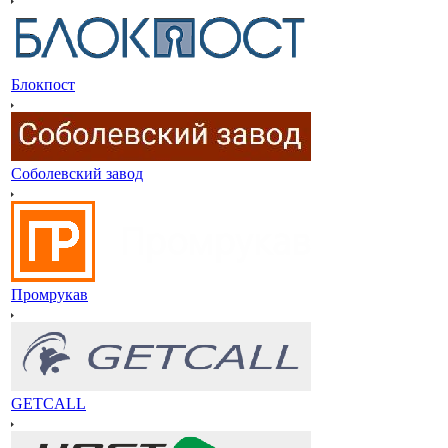
Блокпост
Соболевский завод
Промрукав
GETCALL