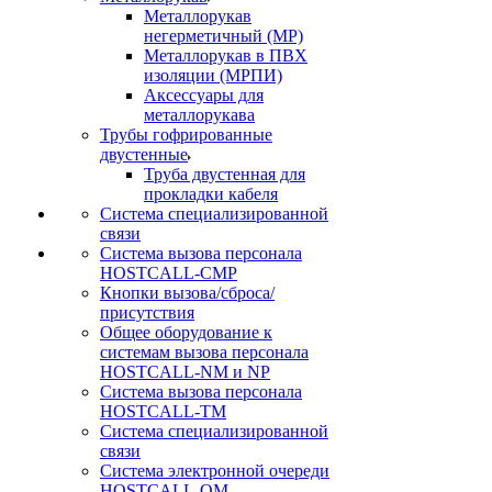
Металлорукав
негерметичный (МР)
Металлорукав в ПВХ
изоляции (МРПИ)
Аксессуары для
металлорукава
Трубы гофрированные
двустенные
Труба двустенная для
прокладки кабеля
Система специализированной
связи
Cистема вызова персонала
HOSTCALL-CMP
Кнопки вызова/сброса/
присутствия
Общее оборудование к
системам вызова персонала
HOSTCALL-NM и NP
Система вызова персонала
HOSTCALL-TM
Система специализированной
связи
Система электронной очереди
HOSTCALL-QM