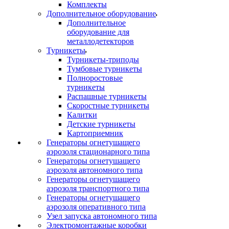
Комплекты
Дополнительное оборудование
Дополнительное
оборудование для
металлодетекторов
Турникеты
Турникеты-триподы
Тумбовые турникеты
Полноростовые
турникеты
Распашные турникеты
Скоростные турникеты
Калитки
Детские турникеты
Картоприемник
Генераторы огнетушащего
аэрозоля стационарного типа
Генераторы огнетушащего
аэрозоля автономного типа
Генераторы огнетушащего
аэрозоля транспортного типа
Генераторы огнетушащего
аэрозоля оперативного типа
Узел запуска автономного типа
Электромонтажные коробки