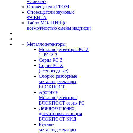
«Соната»
Оповещатели ГРОМ
Оповещатели звуковые
ФЛЕЙТА
Табло МОЛНИЯ (с
возможностью смены надписи)
Металлодетекторы
Металлодетекторы РС Z
1, PC Z 3
Серия РС Z
Серия РС X
(всепогодные)
Сборно-разборные
металлодетекторы
БЛОКПОСТ
Арочные
Металлодетекторы
БЛОКПОСТ серия РС
Дезинфекционно-
досмотровая станция
БЛОКПОСТ КИД
Ручные
металлодетекторы