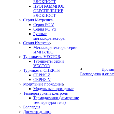
БЛОКПОСТ
ПРОГРАММНОЕ
ОБЕСПЕЧЕНИЕ
БЛОКПОСТ
Серия Матрешка
Серия PC V
Серия PC Vx
Ручные
металлодетекторы
Серия Импульс
Металлодетекторы серии
ИМПУЛЬС
Турникеты VECTOR
Турникеты серии
VECTOR
Достав
Турникеты СПЕКТР
Распродажа
и опла
СЕРИЯ Z
СЕРИЯ V
Модульные проходные
Модульные проходные
Температурный контроль
Термодатчики (измерение
температуры тела)
Болларды
Досмотр днища