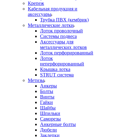
Крепеж
Кабельная продукция и
аксессуары
Трубка ПВХ (кембрик)
Металлические лотки
Лоток проволочный
Системы подвеса
Аксессуары для
металлических лотков
Лоток перфорированный
Лоток
неперфорированный
Крышка лотка
STRUT система
Метизы
Анкеры
Болты
Винты
Гайки
Шайбы
Шпильки
Саморезы
Анкерные болты
Дюбели
Заклепки