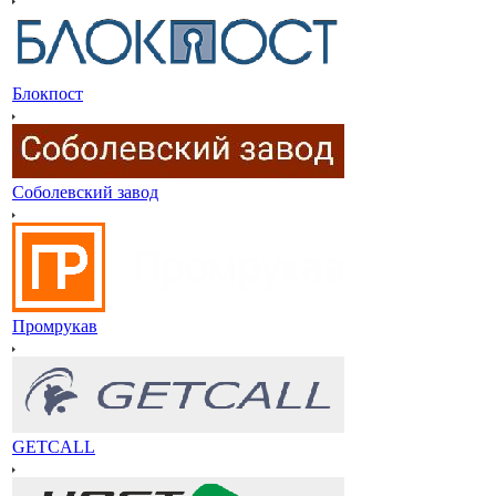
Блокпост
Соболевский завод
Промрукав
GETCALL