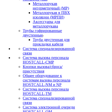
Металлорукав
негерметичный (МР)
Металлорукав в ПВХ
изоляции (МРПИ)
Аксессуары для
металлорукава
Трубы гофрированные
двустенные
Труба двустенная для
прокладки кабеля
Система специализированной
связи
Cистема вызова персонала
HOSTCALL-CMP
Кнопки вызова/сброса/
присутствия
Общее оборудование к
системам вызова персонала
HOSTCALL-NM и NP
Система вызова персонала
HOSTCALL-TM
Система специализированной
связи
Система электронной очереди
HOSTCALL-QM