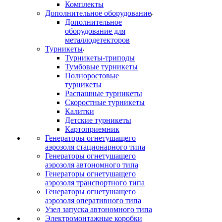
Комплекты
Дополнительное оборудование
Дополнительное
оборудование для
металлодетекторов
Турникеты
Турникеты-триподы
Тумбовые турникеты
Полноростовые
турникеты
Распашные турникеты
Скоростные турникеты
Калитки
Детские турникеты
Картоприемник
Генераторы огнетушащего
аэрозоля стационарного типа
Генераторы огнетушащего
аэрозоля автономного типа
Генераторы огнетушащего
аэрозоля транспортного типа
Генераторы огнетушащего
аэрозоля оперативного типа
Узел запуска автономного типа
Электромонтажные коробки