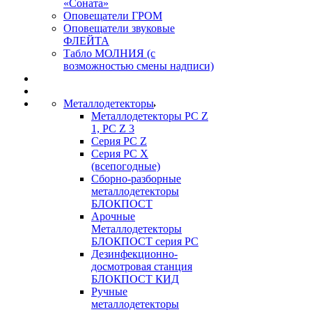
«Соната»
Оповещатели ГРОМ
Оповещатели звуковые
ФЛЕЙТА
Табло МОЛНИЯ (с
возможностью смены надписи)
Металлодетекторы
Металлодетекторы РС Z
1, PC Z 3
Серия РС Z
Серия РС X
(всепогодные)
Сборно-разборные
металлодетекторы
БЛОКПОСТ
Арочные
Металлодетекторы
БЛОКПОСТ серия РС
Дезинфекционно-
досмотровая станция
БЛОКПОСТ КИД
Ручные
металлодетекторы