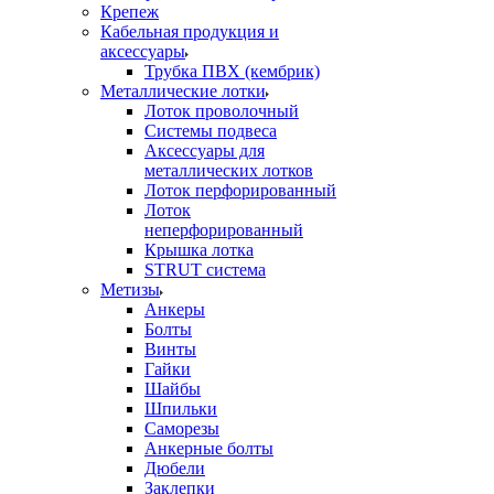
Крепеж
Кабельная продукция и
аксессуары
Трубка ПВХ (кембрик)
Металлические лотки
Лоток проволочный
Системы подвеса
Аксессуары для
металлических лотков
Лоток перфорированный
Лоток
неперфорированный
Крышка лотка
STRUT система
Метизы
Анкеры
Болты
Винты
Гайки
Шайбы
Шпильки
Саморезы
Анкерные болты
Дюбели
Заклепки