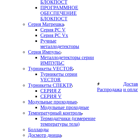
БЛОКПОСТ
ПРОГРАММНОЕ
ОБЕСПЕЧЕНИЕ
БЛОКПОСТ
Серия Матрешка
Серия PC V
Серия PC Vx
Ручные
металлодетекторы
Серия Импульс
Металлодетекторы серии
ИМПУЛЬС
Турникеты VECTOR
Турникеты серии
VECTOR
Достав
Турникеты СПЕКТР
Распродажа
и опла
СЕРИЯ Z
СЕРИЯ V
Модульные проходные
Модульные проходные
Температурный контроль
Термодатчики (измерение
температуры тела)
Болларды
Досмотр днища