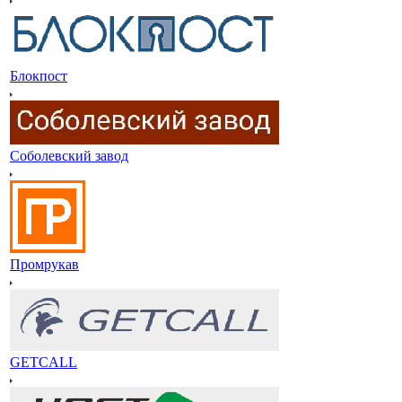
Блокпост
Соболевский завод
Промрукав
GETCALL