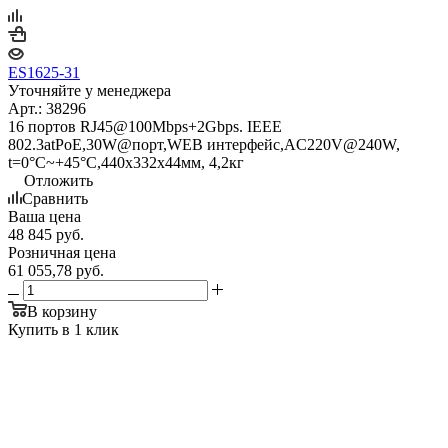
ES1625-31
Уточняйте у менеджера
Арт.: 38296
16 портов RJ45@100Mbps+2Gbps. IEEE
802.3atPoE,30W@порт,WEB интерфейс,AC220V@240W,
t=0°С~+45°С,440x332x44мм, 4,2кг
Отложить
Сравнить
Ваша цена
48 845
руб.
Розничная цена
61 055,78
руб.
В корзину
Купить в 1 клик