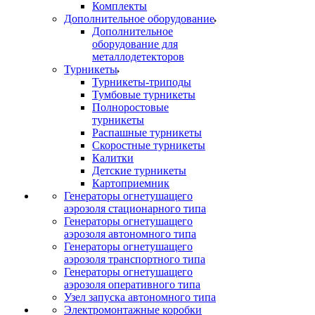
Комплекты
Дополнительное оборудование
Дополнительное
оборудование для
металлодетекторов
Турникеты
Турникеты-триподы
Тумбовые турникеты
Полноростовые
турникеты
Распашные турникеты
Скоростные турникеты
Калитки
Детские турникеты
Картоприемник
Генераторы огнетушащего
аэрозоля стационарного типа
Генераторы огнетушащего
аэрозоля автономного типа
Генераторы огнетушащего
аэрозоля транспортного типа
Генераторы огнетушащего
аэрозоля оперативного типа
Узел запуска автономного типа
Электромонтажные коробки