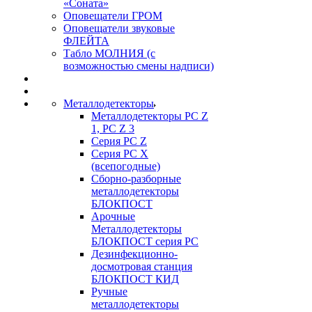
«Соната»
Оповещатели ГРОМ
Оповещатели звуковые
ФЛЕЙТА
Табло МОЛНИЯ (с
возможностью смены надписи)
Металлодетекторы
Металлодетекторы РС Z
1, PC Z 3
Серия РС Z
Серия РС X
(всепогодные)
Сборно-разборные
металлодетекторы
БЛОКПОСТ
Арочные
Металлодетекторы
БЛОКПОСТ серия РС
Дезинфекционно-
досмотровая станция
БЛОКПОСТ КИД
Ручные
металлодетекторы