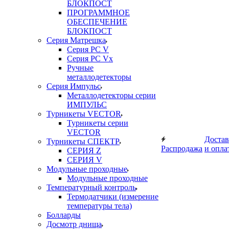
БЛОКПОСТ
ПРОГРАММНОЕ
ОБЕСПЕЧЕНИЕ
БЛОКПОСТ
Серия Матрешка
Серия PC V
Серия PC Vx
Ручные
металлодетекторы
Серия Импульс
Металлодетекторы серии
ИМПУЛЬС
Турникеты VECTOR
Турникеты серии
VECTOR
Достав
Турникеты СПЕКТР
Распродажа
и опла
СЕРИЯ Z
СЕРИЯ V
Модульные проходные
Модульные проходные
Температурный контроль
Термодатчики (измерение
температуры тела)
Болларды
Досмотр днища