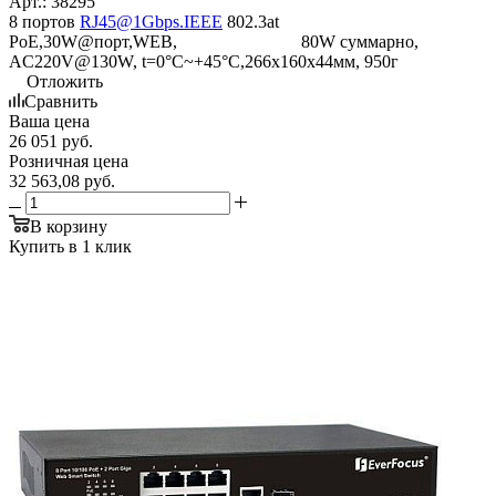
Арт.: 38295
8 портов
RJ45@1Gbps.IEEE
802.3at
PoE,30W@порт,WEB, 80W суммарно,
AC220V@130W, t=0°С~+45°С,266x160x44мм, 950г
Отложить
Сравнить
Ваша цена
26 051
руб.
Розничная цена
32 563,08
руб.
В корзину
Купить в 1 клик