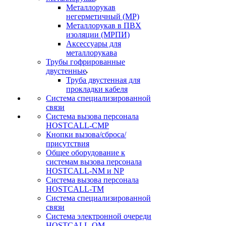
Металлорукав
негерметичный (МР)
Металлорукав в ПВХ
изоляции (МРПИ)
Аксессуары для
металлорукава
Трубы гофрированные
двустенные
Труба двустенная для
прокладки кабеля
Система специализированной
связи
Cистема вызова персонала
HOSTCALL-CMP
Кнопки вызова/сброса/
присутствия
Общее оборудование к
системам вызова персонала
HOSTCALL-NM и NP
Система вызова персонала
HOSTCALL-TM
Система специализированной
связи
Система электронной очереди
HOSTCALL-QM