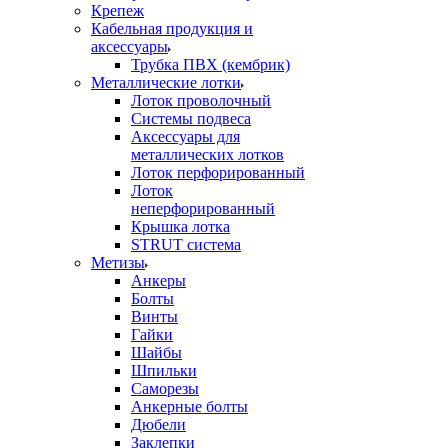
Крепеж
Кабельная продукция и
аксессуары
Трубка ПВХ (кембрик)
Металлические лотки
Лоток проволочный
Системы подвеса
Аксессуары для
металлических лотков
Лоток перфорированный
Лоток
неперфорированный
Крышка лотка
STRUT система
Метизы
Анкеры
Болты
Винты
Гайки
Шайбы
Шпильки
Саморезы
Анкерные болты
Дюбели
Заклепки