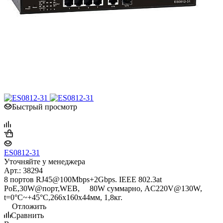
Быстрый просмотр
ES0812-31
Уточняйте у менеджера
Арт.: 38294
8 портов RJ45@100Mbps+2Gbps. IEEE 802.3at
PoE,30W@порт,WEB, 80W суммарно, AC220V@130W,
t=0°С~+45°С,266x160x44мм, 1,8кг.
Отложить
Сравнить