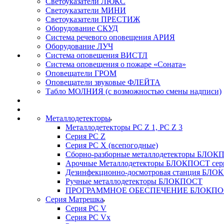
Светоуказатели ЛЮКС
Светоуказатели МИНИ
Светоуказатели ПРЕСТИЖ
Оборудование СКУД
Система речевого оповещения АРИЯ
Оборудование ЛУЧ
Система оповещения ВИСТЛ
Система оповещения о пожаре «Соната»
Оповещатели ГРОМ
Оповещатели звуковые ФЛЕЙТА
Табло МОЛНИЯ (с возможностью смены надписи)
Металлодетекторы
Металлодетекторы РС Z 1, PC Z 3
Серия РС Z
Серия РС X (всепогодные)
Сборно-разборные металлодетекторы БЛО
Арочные Металлодетекторы БЛОКПОСТ сер
Дезинфекционно-досмотровая станция БЛ
Ручные металлодетекторы БЛОКПОСТ
ПРОГРАММНОЕ ОБЕСПЕЧЕНИЕ БЛОКПО
Серия Матрешка
Серия PC V
Серия PC Vx