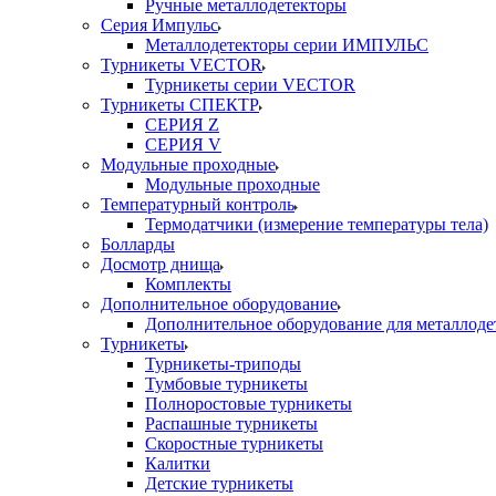
Ручные металлодетекторы
Серия Импульс
Металлодетекторы серии ИМПУЛЬС
Турникеты VECTOR
Турникеты серии VECTOR
Турникеты СПЕКТР
СЕРИЯ Z
СЕРИЯ V
Модульные проходные
Модульные проходные
Температурный контроль
Термодатчики (измерение температуры тела)
Болларды
Досмотр днища
Комплекты
Дополнительное оборудование
Дополнительное оборудование для металлоде
Турникеты
Турникеты-триподы
Тумбовые турникеты
Полноростовые турникеты
Распашные турникеты
Скоростные турникеты
Калитки
Детские турникеты