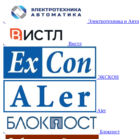
Электротехника и Авт
Вистл
ЭКСКОН
Aler
Блокпост