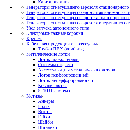
Картоприемник
Генераторы огнетушащего аэрозоля стационарного
Генераторы огнетушащего аэрозоля автономного т
Генераторы огнетушащего аэрозоля транспортного
Генераторы огнетушащего аэрозоля оперативного 
Узел запуска автономного типа
Электромонтажные коробки
Крепеж
Кабельная продукция и аксессуары
Трубка ПВХ (кембрик)
Металлические лотки
Лоток проволочный
Системы подвеса
Аксессуары для металлических лотков
Лоток перфорированный
Лоток неперфорированный
Крышка лотка
STRUT система
Метизы
Анкеры
Болты
Винты
Гайки
Шайбы
Шпильки