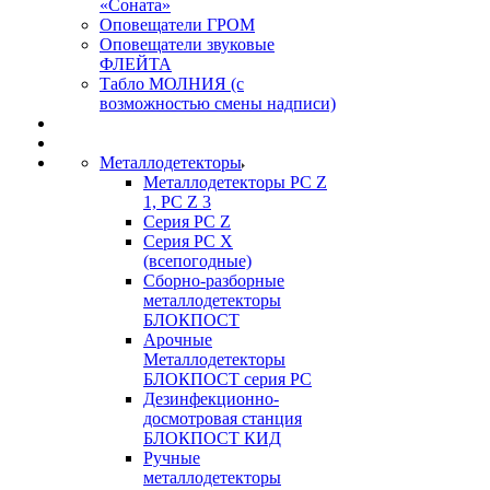
«Соната»
Оповещатели ГРОМ
Оповещатели звуковые
ФЛЕЙТА
Табло МОЛНИЯ (с
возможностью смены надписи)
Металлодетекторы
Металлодетекторы РС Z
1, PC Z 3
Серия РС Z
Серия РС X
(всепогодные)
Сборно-разборные
металлодетекторы
БЛОКПОСТ
Арочные
Металлодетекторы
БЛОКПОСТ серия РС
Дезинфекционно-
досмотровая станция
БЛОКПОСТ КИД
Ручные
металлодетекторы