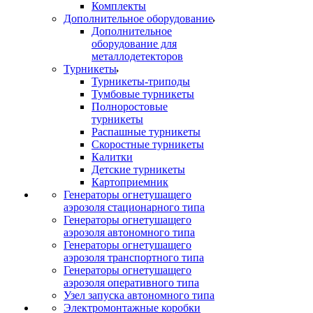
Комплекты
Дополнительное оборудование
Дополнительное
оборудование для
металлодетекторов
Турникеты
Турникеты-триподы
Тумбовые турникеты
Полноростовые
турникеты
Распашные турникеты
Скоростные турникеты
Калитки
Детские турникеты
Картоприемник
Генераторы огнетушащего
аэрозоля стационарного типа
Генераторы огнетушащего
аэрозоля автономного типа
Генераторы огнетушащего
аэрозоля транспортного типа
Генераторы огнетушащего
аэрозоля оперативного типа
Узел запуска автономного типа
Электромонтажные коробки