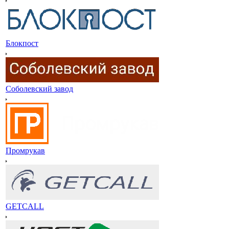
Блокпост
Соболевский завод
Промрукав
GETCALL