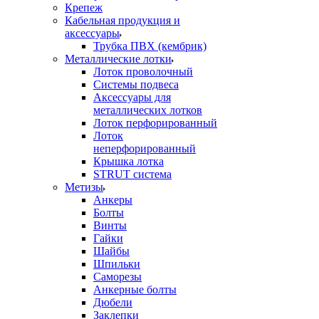
Крепеж
Кабельная продукция и
аксессуары
Трубка ПВХ (кембрик)
Металлические лотки
Лоток проволочный
Системы подвеса
Аксессуары для
металлических лотков
Лоток перфорированный
Лоток
неперфорированный
Крышка лотка
STRUT система
Метизы
Анкеры
Болты
Винты
Гайки
Шайбы
Шпильки
Саморезы
Анкерные болты
Дюбели
Заклепки