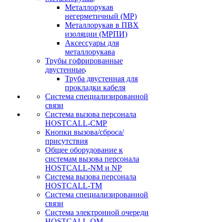
Металлорукав
негерметичный (МР)
Металлорукав в ПВХ
изоляции (МРПИ)
Аксессуары для
металлорукава
Трубы гофрированные
двустенные
Труба двустенная для
прокладки кабеля
Система специализированной
связи
Cистема вызова персонала
HOSTCALL-CMP
Кнопки вызова/сброса/
присутствия
Общее оборудование к
системам вызова персонала
HOSTCALL-NM и NP
Система вызова персонала
HOSTCALL-TM
Система специализированной
связи
Система электронной очереди
HOSTCALL-QM