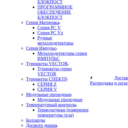
БЛОКПОСТ
ПРОГРАММНОЕ
ОБЕСПЕЧЕНИЕ
БЛОКПОСТ
Серия Матрешка
Серия PC V
Серия PC Vx
Ручные
металлодетекторы
Серия Импульс
Металлодетекторы серии
ИМПУЛЬС
Турникеты VECTOR
Турникеты серии
VECTOR
Достав
Турникеты СПЕКТР
Распродажа
и опла
СЕРИЯ Z
СЕРИЯ V
Модульные проходные
Модульные проходные
Температурный контроль
Термодатчики (измерение
температуры тела)
Болларды
Досмотр днища