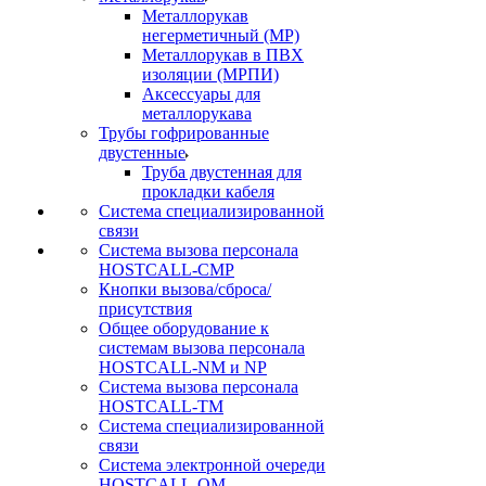
Металлорукав
негерметичный (МР)
Металлорукав в ПВХ
изоляции (МРПИ)
Аксессуары для
металлорукава
Трубы гофрированные
двустенные
Труба двустенная для
прокладки кабеля
Система специализированной
связи
Cистема вызова персонала
HOSTCALL-CMP
Кнопки вызова/сброса/
присутствия
Общее оборудование к
системам вызова персонала
HOSTCALL-NM и NP
Система вызова персонала
HOSTCALL-TM
Система специализированной
связи
Система электронной очереди
HOSTCALL-QM