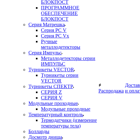
БЛОКПОСТ
ПРОГРАММНОЕ
ОБЕСПЕЧЕНИЕ
БЛОКПОСТ
Серия Матрешка
Серия PC V
Серия PC Vx
Ручные
металлодетекторы
Серия Импульс
Металлодетекторы серии
ИМПУЛЬС
Турникеты VECTOR
Турникеты серии
VECTOR
Достав
Турникеты СПЕКТР
Распродажа
и опла
СЕРИЯ Z
СЕРИЯ V
Модульные проходные
Модульные проходные
Температурный контроль
Термодатчики (измерение
температуры тела)
Болларды
Досмотр днища