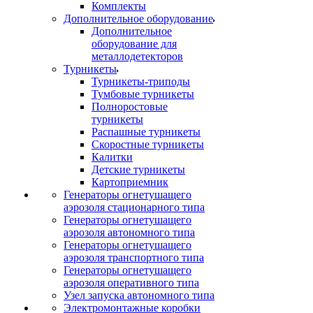
Комплекты
Дополнительное оборудование
Дополнительное
оборудование для
металлодетекторов
Турникеты
Турникеты-триподы
Тумбовые турникеты
Полноростовые
турникеты
Распашные турникеты
Скоростные турникеты
Калитки
Детские турникеты
Картоприемник
Генераторы огнетушащего
аэрозоля стационарного типа
Генераторы огнетушащего
аэрозоля автономного типа
Генераторы огнетушащего
аэрозоля транспортного типа
Генераторы огнетушащего
аэрозоля оперативного типа
Узел запуска автономного типа
Электромонтажные коробки