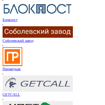
Блокпост
Соболевский завод
Промрукав
GETCALL