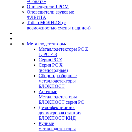
«Соната»
Оповещатели ГРОМ
Оповещатели звуковые
ФЛЕЙТА
Табло МОЛНИЯ (с
возможностью смены надписи)
Металлодетекторы
Металлодетекторы РС Z
1, PC Z 3
Серия РС Z
Серия РС X
(всепогодные)
Сборно-разборные
металлодетекторы
БЛОКПОСТ
Арочные
Металлодетекторы
БЛОКПОСТ серия РС
Дезинфекционно-
досмотровая станция
БЛОКПОСТ КИД
Ручные
металлодетекторы