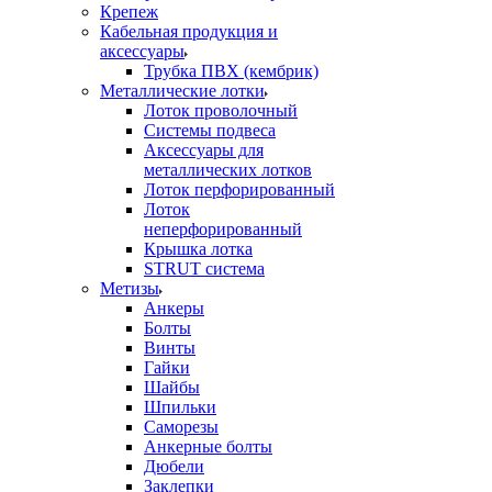
Крепеж
Кабельная продукция и
аксессуары
Трубка ПВХ (кембрик)
Металлические лотки
Лоток проволочный
Системы подвеса
Аксессуары для
металлических лотков
Лоток перфорированный
Лоток
неперфорированный
Крышка лотка
STRUT система
Метизы
Анкеры
Болты
Винты
Гайки
Шайбы
Шпильки
Саморезы
Анкерные болты
Дюбели
Заклепки