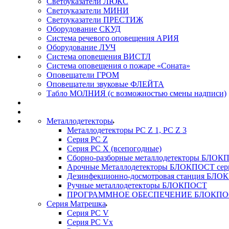
Светоуказатели ЛЮКС
Светоуказатели МИНИ
Светоуказатели ПРЕСТИЖ
Оборудование СКУД
Система речевого оповещения АРИЯ
Оборудование ЛУЧ
Система оповещения ВИСТЛ
Система оповещения о пожаре «Соната»
Оповещатели ГРОМ
Оповещатели звуковые ФЛЕЙТА
Табло МОЛНИЯ (с возможностью смены надписи)
Металлодетекторы
Металлодетекторы РС Z 1, PC Z 3
Серия РС Z
Серия РС X (всепогодные)
Сборно-разборные металлодетекторы БЛО
Арочные Металлодетекторы БЛОКПОСТ сер
Дезинфекционно-досмотровая станция БЛ
Ручные металлодетекторы БЛОКПОСТ
ПРОГРАММНОЕ ОБЕСПЕЧЕНИЕ БЛОКПО
Серия Матрешка
Серия PC V
Серия PC Vx