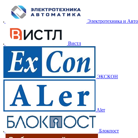
Электротехника и Авт
Вистл
ЭКСКОН
Aler
Блокпост