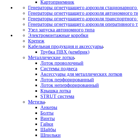
Картоприемник
Генераторы огнетушащего аэрозоля стационарного
Генераторы огнетушащего аэрозоля автономного т
Генераторы огнетушащего аэрозоля транспортного
Генераторы огнетушащего аэрозоля оперативного 
Узел запуска автономного типа
Электромонтажные коробки
Крепеж
Кабельная продукция и аксессуары
Трубка ПВХ (кембрик)
Металлические лотки
Лоток проволочный
Системы подвеса
Аксессуары для металлических лотков
Лоток перфорированный
Лоток неперфорированный
Крышка лотка
STRUT система
Метизы
Анкеры
Болты
Винты
Гайки
Шайбы
Шпильки