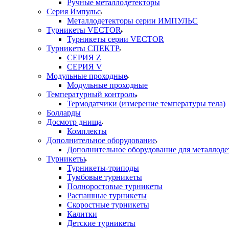
Ручные металлодетекторы
Серия Импульс
Металлодетекторы серии ИМПУЛЬС
Турникеты VECTOR
Турникеты серии VECTOR
Турникеты СПЕКТР
СЕРИЯ Z
СЕРИЯ V
Модульные проходные
Модульные проходные
Температурный контроль
Термодатчики (измерение температуры тела)
Болларды
Досмотр днища
Комплекты
Дополнительное оборудование
Дополнительное оборудование для металлоде
Турникеты
Турникеты-триподы
Тумбовые турникеты
Полноростовые турникеты
Распашные турникеты
Скоростные турникеты
Калитки
Детские турникеты