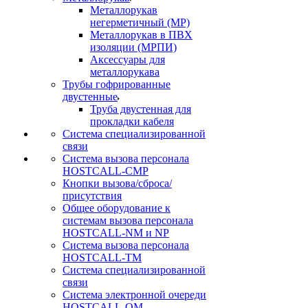
Металлорукав
негерметичный (МР)
Металлорукав в ПВХ
изоляции (МРПИ)
Аксессуары для
металлорукава
Трубы гофрированные
двустенные
Труба двустенная для
прокладки кабеля
Система специализированной
связи
Cистема вызова персонала
HOSTCALL-CMP
Кнопки вызова/сброса/
присутствия
Общее оборудование к
системам вызова персонала
HOSTCALL-NM и NP
Система вызова персонала
HOSTCALL-TM
Система специализированной
связи
Система электронной очереди
HOSTCALL-QM