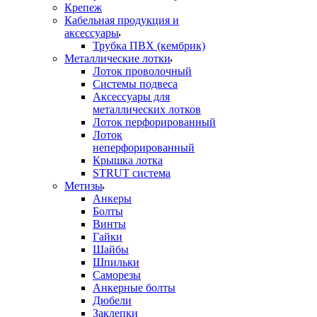
Крепеж
Кабельная продукция и
аксессуары
Трубка ПВХ (кембрик)
Металлические лотки
Лоток проволочный
Системы подвеса
Аксессуары для
металлических лотков
Лоток перфорированный
Лоток
неперфорированный
Крышка лотка
STRUT система
Метизы
Анкеры
Болты
Винты
Гайки
Шайбы
Шпильки
Саморезы
Анкерные болты
Дюбели
Заклепки