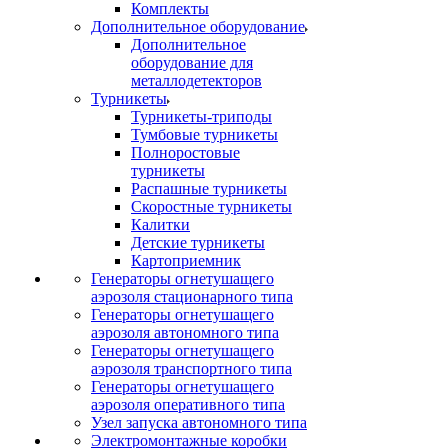
Комплекты
Дополнительное оборудование
Дополнительное
оборудование для
металлодетекторов
Турникеты
Турникеты-триподы
Тумбовые турникеты
Полноростовые
турникеты
Распашные турникеты
Скоростные турникеты
Калитки
Детские турникеты
Картоприемник
Генераторы огнетушащего
аэрозоля стационарного типа
Генераторы огнетушащего
аэрозоля автономного типа
Генераторы огнетушащего
аэрозоля транспортного типа
Генераторы огнетушащего
аэрозоля оперативного типа
Узел запуска автономного типа
Электромонтажные коробки