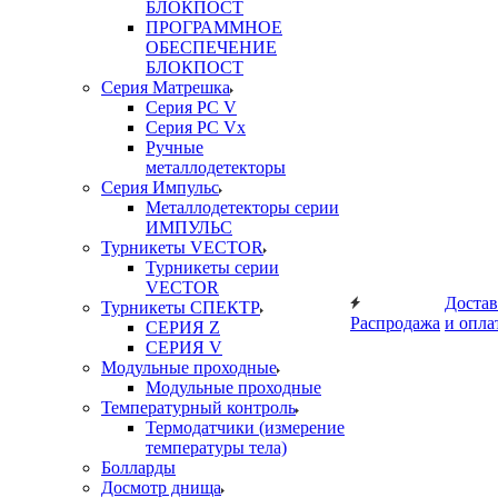
БЛОКПОСТ
ПРОГРАММНОЕ
ОБЕСПЕЧЕНИЕ
БЛОКПОСТ
Серия Матрешка
Серия PC V
Серия PC Vx
Ручные
металлодетекторы
Серия Импульс
Металлодетекторы серии
ИМПУЛЬС
Турникеты VECTOR
Турникеты серии
VECTOR
Достав
Турникеты СПЕКТР
Распродажа
и опла
СЕРИЯ Z
СЕРИЯ V
Модульные проходные
Модульные проходные
Температурный контроль
Термодатчики (измерение
температуры тела)
Болларды
Досмотр днища