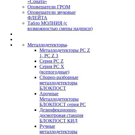
«Соната»
Оповещатели ГРОМ
Оповещатели звуковые
ФЛЕЙТА
Табло МОЛНИЯ (с
возможностью смены надписи)
Металлодетекторы
Металлодетекторы РС Z
1, PC Z 3
Серия РС Z
Серия РС X
(всепогодные)
Сборно-разборные
металлодетекторы
БЛОКПОСТ
Арочные
Металлодетекторы
БЛОКПОСТ серия РС
Дезинфекционно-
досмотровая станция
БЛОКПОСТ КИД
Ручные
металлодетекторы