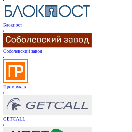
Блокпост
Соболевский завод
Промрукав
GETCALL