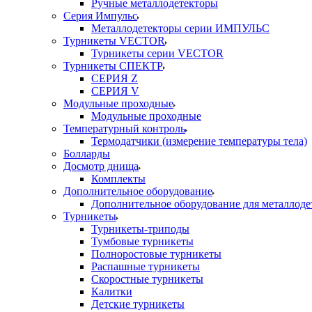
Ручные металлодетекторы
Серия Импульс
Металлодетекторы серии ИМПУЛЬС
Турникеты VECTOR
Турникеты серии VECTOR
Турникеты СПЕКТР
СЕРИЯ Z
СЕРИЯ V
Модульные проходные
Модульные проходные
Температурный контроль
Термодатчики (измерение температуры тела)
Болларды
Досмотр днища
Комплекты
Дополнительное оборудование
Дополнительное оборудование для металлоде
Турникеты
Турникеты-триподы
Тумбовые турникеты
Полноростовые турникеты
Распашные турникеты
Скоростные турникеты
Калитки
Детские турникеты