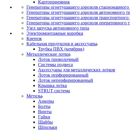
Картоприемник
Генераторы огнетушащего аэрозоля стационарного
Генераторы огнетушащего аэрозоля автономного т
Генераторы огнетушащего аэрозоля транспортного
Генераторы огнетушащего аэрозоля оперативного 
Узел запуска автономного типа
Электромонтажные коробки
Крепеж
Кабельная продукция и аксессуары
Трубка ПВХ (кембрик)
Металлические лотки
Лоток проволочный
Системы подвеса
Аксессуары для металлических лотков
Лоток перфорированный
Лоток неперфорированный
Крышка лотка
STRUT система
Метизы
Анкеры
Болты
Винты
Гайки
Шайбы
Шпильки