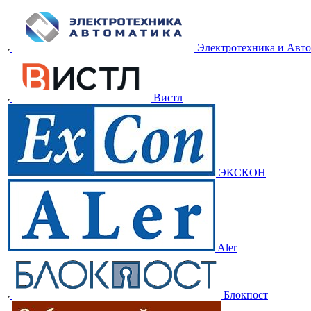
Электротехника и Авт
Вистл
ЭКСКОН
Aler
Блокпост