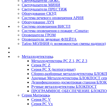
Светоуказатели ЛЮКС
Светоуказатели МИНИ
Светоуказатели ПРЕСТИЖ
Оборудование СКУД
Система речевого оповещения АРИЯ
Оборудование ЛУЧ
Система оповещения ВИСТЛ
Система оповещения о пожаре «Соната»
Оповещатели ГРОМ
Оповещатели звуковые ФЛЕЙТА
Табло МОЛНИЯ (с возможностью смены надписи)
Металлодетекторы
Металлодетекторы РС Z 1, PC Z 3
Серия РС Z
Серия РС X (всепогодные)
Сборно-разборные металлодетекторы БЛО
Арочные Металлодетекторы БЛОКПОСТ сер
Дезинфекционно-досмотровая станция БЛ
Ручные металлодетекторы БЛОКПОСТ
ПРОГРАММНОЕ ОБЕСПЕЧЕНИЕ БЛОКПО
Серия Матрешка
Серия PC V
Серия PC Vx