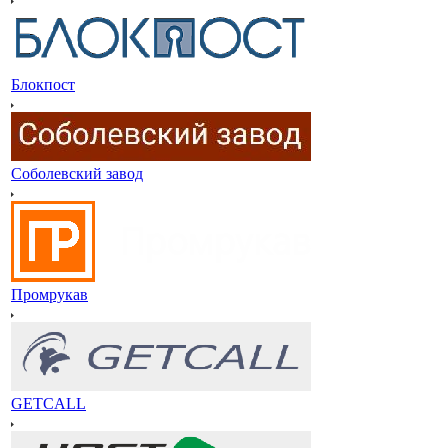
Блокпост
Соболевский завод
Промрукав
GETCALL