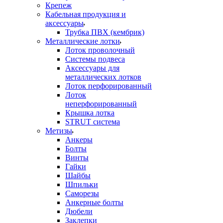
Крепеж
Кабельная продукция и
аксессуары
Трубка ПВХ (кембрик)
Металлические лотки
Лоток проволочный
Системы подвеса
Аксессуары для
металлических лотков
Лоток перфорированный
Лоток
неперфорированный
Крышка лотка
STRUT система
Метизы
Анкеры
Болты
Винты
Гайки
Шайбы
Шпильки
Саморезы
Анкерные болты
Дюбели
Заклепки