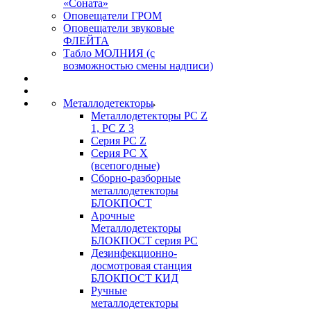
«Соната»
Оповещатели ГРОМ
Оповещатели звуковые
ФЛЕЙТА
Табло МОЛНИЯ (с
возможностью смены надписи)
Металлодетекторы
Металлодетекторы РС Z
1, PC Z 3
Серия РС Z
Серия РС X
(всепогодные)
Сборно-разборные
металлодетекторы
БЛОКПОСТ
Арочные
Металлодетекторы
БЛОКПОСТ серия РС
Дезинфекционно-
досмотровая станция
БЛОКПОСТ КИД
Ручные
металлодетекторы