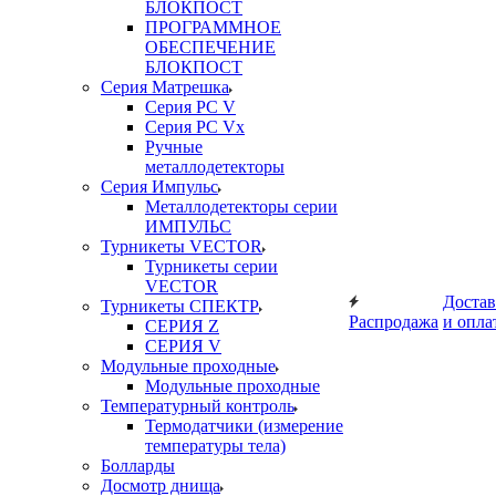
БЛОКПОСТ
ПРОГРАММНОЕ
ОБЕСПЕЧЕНИЕ
БЛОКПОСТ
Серия Матрешка
Серия PC V
Серия PC Vx
Ручные
металлодетекторы
Серия Импульс
Металлодетекторы серии
ИМПУЛЬС
Турникеты VECTOR
Турникеты серии
VECTOR
Достав
Турникеты СПЕКТР
Распродажа
и опла
СЕРИЯ Z
СЕРИЯ V
Модульные проходные
Модульные проходные
Температурный контроль
Термодатчики (измерение
температуры тела)
Болларды
Досмотр днища