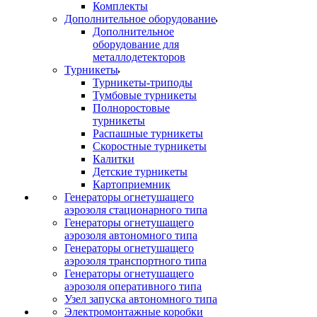
Комплекты
Дополнительное оборудование
Дополнительное
оборудование для
металлодетекторов
Турникеты
Турникеты-триподы
Тумбовые турникеты
Полноростовые
турникеты
Распашные турникеты
Скоростные турникеты
Калитки
Детские турникеты
Картоприемник
Генераторы огнетушащего
аэрозоля стационарного типа
Генераторы огнетушащего
аэрозоля автономного типа
Генераторы огнетушащего
аэрозоля транспортного типа
Генераторы огнетушащего
аэрозоля оперативного типа
Узел запуска автономного типа
Электромонтажные коробки