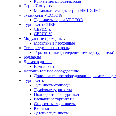
Ручные металлодетекторы
Серия Импульс
Металлодетекторы серии ИМПУЛЬС
Турникеты VECTOR
Турникеты серии VECTOR
Турникеты СПЕКТР
СЕРИЯ Z
СЕРИЯ V
Модульные проходные
Модульные проходные
Температурный контроль
Термодатчики (измерение температуры тела)
Болларды
Досмотр днища
Комплекты
Дополнительное оборудование
Дополнительное оборудование для металлоде
Турникеты
Турникеты-триподы
Тумбовые турникеты
Полноростовые турникеты
Распашные турникеты
Скоростные турникеты
Калитки
Детские турникеты