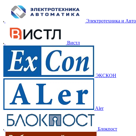
Электротехника и Авт
Вистл
ЭКСКОН
Aler
Блокпост