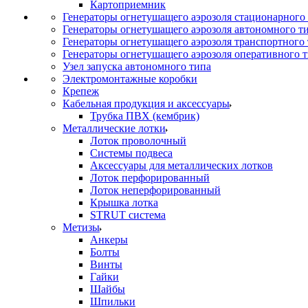
Картоприемник
Генераторы огнетушащего аэрозоля стационарного
Генераторы огнетушащего аэрозоля автономного т
Генераторы огнетушащего аэрозоля транспортного
Генераторы огнетушащего аэрозоля оперативного 
Узел запуска автономного типа
Электромонтажные коробки
Крепеж
Кабельная продукция и аксессуары
Трубка ПВХ (кембрик)
Металлические лотки
Лоток проволочный
Системы подвеса
Аксессуары для металлических лотков
Лоток перфорированный
Лоток неперфорированный
Крышка лотка
STRUT система
Метизы
Анкеры
Болты
Винты
Гайки
Шайбы
Шпильки