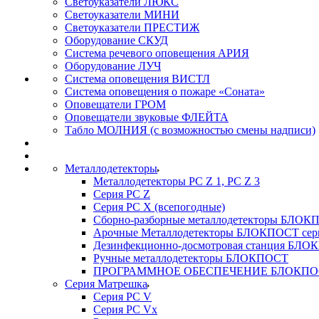
Светоуказатели ЛЮКС
Светоуказатели МИНИ
Светоуказатели ПРЕСТИЖ
Оборудование СКУД
Система речевого оповещения АРИЯ
Оборудование ЛУЧ
Система оповещения ВИСТЛ
Система оповещения о пожаре «Соната»
Оповещатели ГРОМ
Оповещатели звуковые ФЛЕЙТА
Табло МОЛНИЯ (с возможностью смены надписи)
Металлодетекторы
Металлодетекторы РС Z 1, PC Z 3
Серия РС Z
Серия РС X (всепогодные)
Сборно-разборные металлодетекторы БЛО
Арочные Металлодетекторы БЛОКПОСТ сер
Дезинфекционно-досмотровая станция БЛ
Ручные металлодетекторы БЛОКПОСТ
ПРОГРАММНОЕ ОБЕСПЕЧЕНИЕ БЛОКПО
Серия Матрешка
Серия PC V
Серия PC Vx