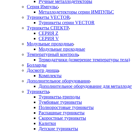
Ручные металлодетекторы
Серия Импульс
Металлодетекторы серии ИМПУЛЬС
Турникеты VECTOR
Турникеты серии VECTOR
Турникеты СПЕКТР
СЕРИЯ Z
СЕРИЯ V
Модульные проходные
Модульные проходные
Температурный контроль
Термодатчики (измерение температуры тела)
Болларды
Досмотр днища
Комплекты
Дополнительное оборудование
Дополнительное оборудование для металлоде
Турникеты
Турникеты-триподы
Тумбовые турникеты
Полноростовые турникеты
Распашные турникеты
Скоростные турникеты
Калитки
Детские турникеты