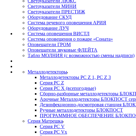
Светоуказатели ЛЮКС
Светоуказатели МИНИ
Светоуказатели ПРЕСТИЖ
Оборудование СКУД
Система речевого оповещения АРИЯ
Оборудование ЛУЧ
Система оповещения ВИСТЛ
Система оповещения о пожаре «Соната»
Оповещатели ГРОМ
Оповещатели звуковые ФЛЕЙТА
Табло МОЛНИЯ (с возможностью смены надписи)
Металлодетекторы
Металлодетекторы РС Z 1, PC Z 3
Серия РС Z
Серия РС X (всепогодные)
Сборно-разборные металлодетекторы БЛО
Арочные Металлодетекторы БЛОКПОСТ сер
Дезинфекционно-досмотровая станция БЛ
Ручные металлодетекторы БЛОКПОСТ
ПРОГРАММНОЕ ОБЕСПЕЧЕНИЕ БЛОКПО
Серия Матрешка
Серия PC V
Серия PC Vx