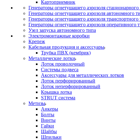
Картоприемник
Генераторы огнетушащего аэрозоля стационарного
Генераторы огнетушащего аэрозоля автономного т
Генераторы огнетушащего аэрозоля транспортного
Генераторы огнетушащего аэрозоля оперативного 
Узел запуска автономного типа
Электромонтажные коробки
Крепеж
Кабельная продукция и аксессуары
Трубка ПВХ (кембрик)
Металлические лотки
Лоток проволочный
Системы подвеса
Аксессуары для металлических лотков
Лоток перфорированный
Лоток неперфорированный
Крышка лотка
STRUT система
Метизы
Анкеры
Болты
Винты
Гайки
Шайбы
Шпильки