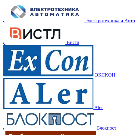
Электротехника и Авт
Вистл
ЭКСКОН
Aler
Блокпост