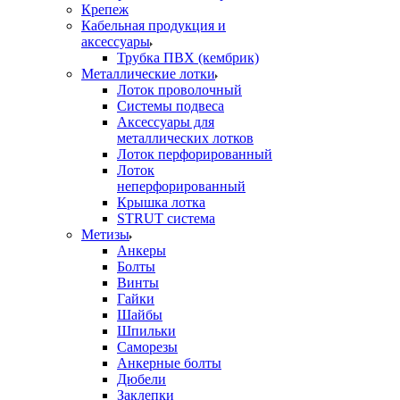
Крепеж
Кабельная продукция и
аксессуары
Трубка ПВХ (кембрик)
Металлические лотки
Лоток проволочный
Системы подвеса
Аксессуары для
металлических лотков
Лоток перфорированный
Лоток
неперфорированный
Крышка лотка
STRUT система
Метизы
Анкеры
Болты
Винты
Гайки
Шайбы
Шпильки
Саморезы
Анкерные болты
Дюбели
Заклепки