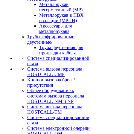
Металлорукав
негерметичный (МР)
Металлорукав в ПВХ
изоляции (МРПИ)
Аксессуары для
металлорукава
Трубы гофрированные
двустенные
Труба двустенная для
прокладки кабеля
Система специализированной
связи
Cистема вызова персонала
HOSTCALL-CMP
Кнопки вызова/сброса/
присутствия
Общее оборудование к
системам вызова персонала
HOSTCALL-NM и NP
Система вызова персонала
HOSTCALL-TM
Система специализированной
связи
Система электронной очереди
HOSTCALL-QM