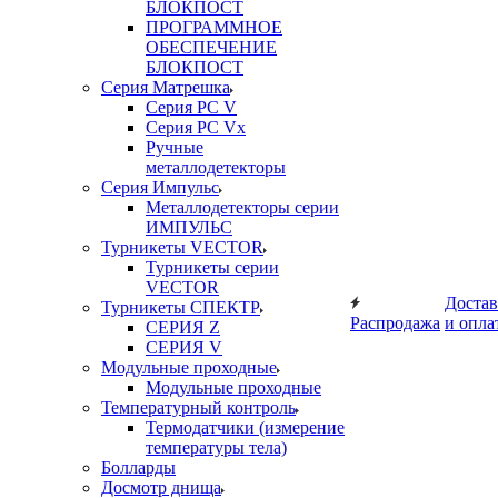
БЛОКПОСТ
ПРОГРАММНОЕ
ОБЕСПЕЧЕНИЕ
БЛОКПОСТ
Серия Матрешка
Серия PC V
Серия PC Vx
Ручные
металлодетекторы
Серия Импульс
Металлодетекторы серии
ИМПУЛЬС
Турникеты VECTOR
Турникеты серии
VECTOR
Достав
Турникеты СПЕКТР
Распродажа
и опла
СЕРИЯ Z
СЕРИЯ V
Модульные проходные
Модульные проходные
Температурный контроль
Термодатчики (измерение
температуры тела)
Болларды
Досмотр днища