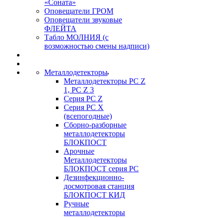
«Соната»
Оповещатели ГРОМ
Оповещатели звуковые
ФЛЕЙТА
Табло МОЛНИЯ (с
возможностью смены надписи)
Металлодетекторы
Металлодетекторы РС Z
1, PC Z 3
Серия РС Z
Серия РС X
(всепогодные)
Сборно-разборные
металлодетекторы
БЛОКПОСТ
Арочные
Металлодетекторы
БЛОКПОСТ серия РС
Дезинфекционно-
досмотровая станция
БЛОКПОСТ КИД
Ручные
металлодетекторы