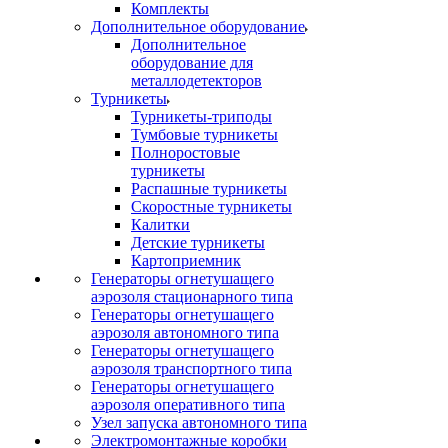
Комплекты
Дополнительное оборудование
Дополнительное
оборудование для
металлодетекторов
Турникеты
Турникеты-триподы
Тумбовые турникеты
Полноростовые
турникеты
Распашные турникеты
Скоростные турникеты
Калитки
Детские турникеты
Картоприемник
Генераторы огнетушащего
аэрозоля стационарного типа
Генераторы огнетушащего
аэрозоля автономного типа
Генераторы огнетушащего
аэрозоля транспортного типа
Генераторы огнетушащего
аэрозоля оперативного типа
Узел запуска автономного типа
Электромонтажные коробки