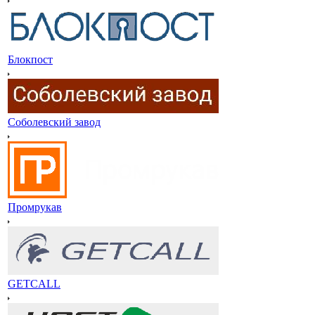
Блокпост
Соболевский завод
Промрукав
GETCALL