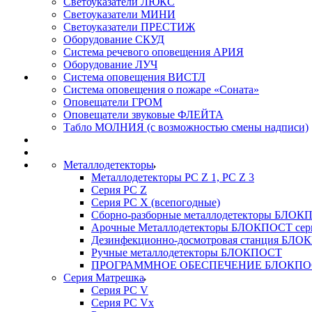
Светоуказатели ЛЮКС
Светоуказатели МИНИ
Светоуказатели ПРЕСТИЖ
Оборудование СКУД
Система речевого оповещения АРИЯ
Оборудование ЛУЧ
Система оповещения ВИСТЛ
Система оповещения о пожаре «Соната»
Оповещатели ГРОМ
Оповещатели звуковые ФЛЕЙТА
Табло МОЛНИЯ (с возможностью смены надписи)
Металлодетекторы
Металлодетекторы РС Z 1, PC Z 3
Серия РС Z
Серия РС X (всепогодные)
Сборно-разборные металлодетекторы БЛО
Арочные Металлодетекторы БЛОКПОСТ сер
Дезинфекционно-досмотровая станция БЛ
Ручные металлодетекторы БЛОКПОСТ
ПРОГРАММНОЕ ОБЕСПЕЧЕНИЕ БЛОКПО
Серия Матрешка
Серия PC V
Серия PC Vx