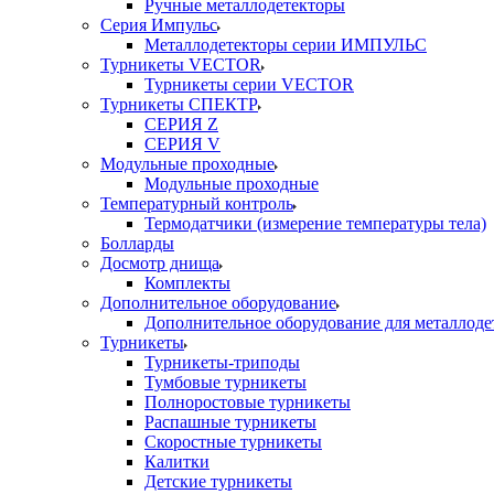
Ручные металлодетекторы
Серия Импульс
Металлодетекторы серии ИМПУЛЬС
Турникеты VECTOR
Турникеты серии VECTOR
Турникеты СПЕКТР
СЕРИЯ Z
СЕРИЯ V
Модульные проходные
Модульные проходные
Температурный контроль
Термодатчики (измерение температуры тела)
Болларды
Досмотр днища
Комплекты
Дополнительное оборудование
Дополнительное оборудование для металлоде
Турникеты
Турникеты-триподы
Тумбовые турникеты
Полноростовые турникеты
Распашные турникеты
Скоростные турникеты
Калитки
Детские турникеты