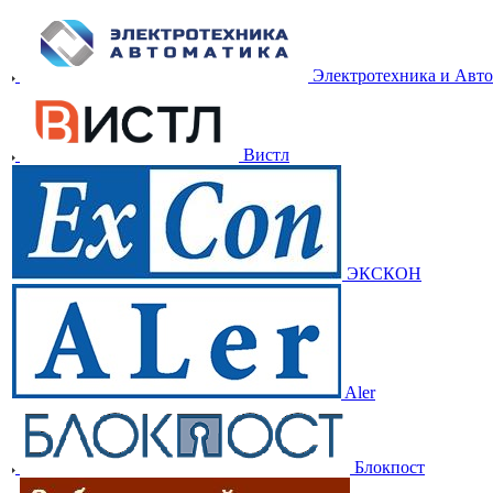
Электротехника и Авт
Вистл
ЭКСКОН
Aler
Блокпост