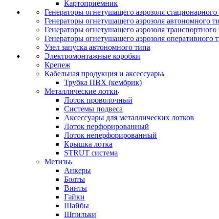
Картоприемник
Генераторы огнетушащего аэрозоля стационарного
Генераторы огнетушащего аэрозоля автономного т
Генераторы огнетушащего аэрозоля транспортного
Генераторы огнетушащего аэрозоля оперативного 
Узел запуска автономного типа
Электромонтажные коробки
Крепеж
Кабельная продукция и аксессуары
Трубка ПВХ (кембрик)
Металлические лотки
Лоток проволочный
Системы подвеса
Аксессуары для металлических лотков
Лоток перфорированный
Лоток неперфорированный
Крышка лотка
STRUT система
Метизы
Анкеры
Болты
Винты
Гайки
Шайбы
Шпильки