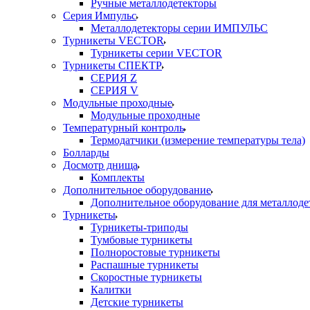
Ручные металлодетекторы
Серия Импульс
Металлодетекторы серии ИМПУЛЬС
Турникеты VECTOR
Турникеты серии VECTOR
Турникеты СПЕКТР
СЕРИЯ Z
СЕРИЯ V
Модульные проходные
Модульные проходные
Температурный контроль
Термодатчики (измерение температуры тела)
Болларды
Досмотр днища
Комплекты
Дополнительное оборудование
Дополнительное оборудование для металлоде
Турникеты
Турникеты-триподы
Тумбовые турникеты
Полноростовые турникеты
Распашные турникеты
Скоростные турникеты
Калитки
Детские турникеты