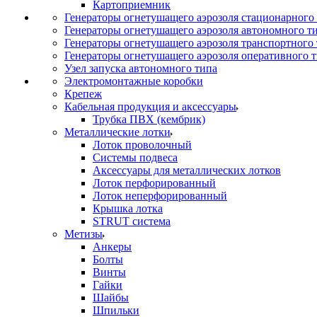
Картоприемник
Генераторы огнетушащего аэрозоля стационарного
Генераторы огнетушащего аэрозоля автономного т
Генераторы огнетушащего аэрозоля транспортного
Генераторы огнетушащего аэрозоля оперативного 
Узел запуска автономного типа
Электромонтажные коробки
Крепеж
Кабельная продукция и аксессуары
Трубка ПВХ (кембрик)
Металлические лотки
Лоток проволочный
Системы подвеса
Аксессуары для металлических лотков
Лоток перфорированный
Лоток неперфорированный
Крышка лотка
STRUT система
Метизы
Анкеры
Болты
Винты
Гайки
Шайбы
Шпильки