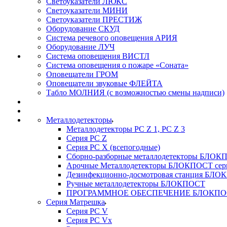
Светоуказатели ЛЮКС
Светоуказатели МИНИ
Светоуказатели ПРЕСТИЖ
Оборудование СКУД
Система речевого оповещения АРИЯ
Оборудование ЛУЧ
Система оповещения ВИСТЛ
Система оповещения о пожаре «Соната»
Оповещатели ГРОМ
Оповещатели звуковые ФЛЕЙТА
Табло МОЛНИЯ (с возможностью смены надписи)
Металлодетекторы
Металлодетекторы РС Z 1, PC Z 3
Серия РС Z
Серия РС X (всепогодные)
Сборно-разборные металлодетекторы БЛО
Арочные Металлодетекторы БЛОКПОСТ сер
Дезинфекционно-досмотровая станция БЛ
Ручные металлодетекторы БЛОКПОСТ
ПРОГРАММНОЕ ОБЕСПЕЧЕНИЕ БЛОКПО
Серия Матрешка
Серия PC V
Серия PC Vx