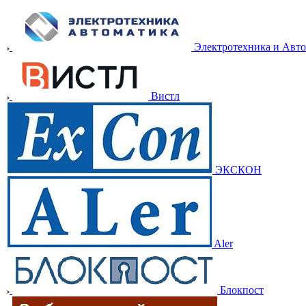
Электротехника и Авт
Вистл
ЭКСКОН
Aler
Блокпост