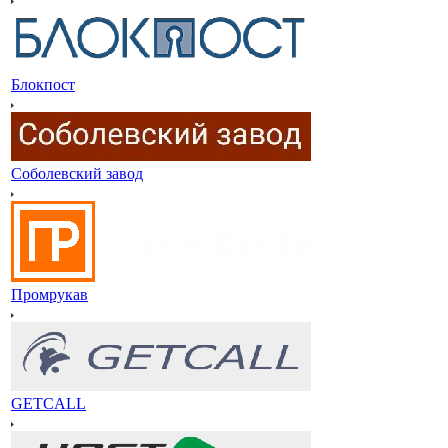
Блокпост
Соболевский завод
Промрукав
GETCALL