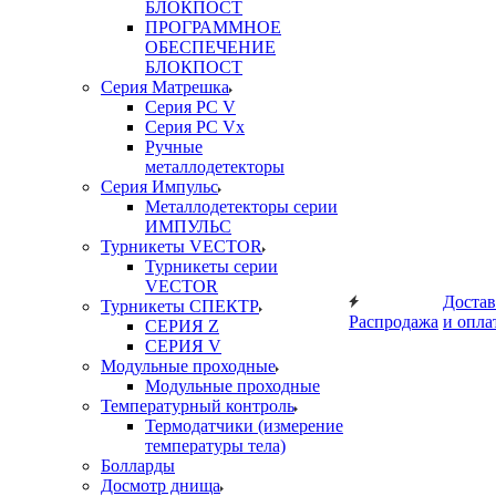
БЛОКПОСТ
ПРОГРАММНОЕ
ОБЕСПЕЧЕНИЕ
БЛОКПОСТ
Серия Матрешка
Серия PC V
Серия PC Vx
Ручные
металлодетекторы
Серия Импульс
Металлодетекторы серии
ИМПУЛЬС
Турникеты VECTOR
Турникеты серии
VECTOR
Достав
Турникеты СПЕКТР
Распродажа
и опла
СЕРИЯ Z
СЕРИЯ V
Модульные проходные
Модульные проходные
Температурный контроль
Термодатчики (измерение
температуры тела)
Болларды
Досмотр днища