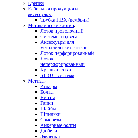
Крепеж
Кабельная продукция и
аксессуары
Трубка ПВХ (кембрик)
Металлические лотки
Лоток проволочный
Системы подвеса
Аксессуары для
металлических лотков
Лоток перфорированный
Лоток
неперфорированный
Крышка лотка
STRUT система
Метизы
Анкеры
Болты
Винты
Гайки
Шайбы
Шпильки
Саморезы
Анкерные болты
Дюбели
Заклепки