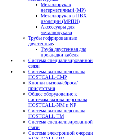
Металлорукав
негерметичный (МР)
Металлорукав в ПВХ
изоляции (МРПИ)
Аксессуары для
металлорукава
Трубы гофрированные
двустенные
Труба двустенная для
прокладки кабеля
Система специализированной
связи
Cистема вызова персонала
HOSTCALL-CMP
Кнопки вызова/сброса/
присутствия
Общее оборудование к
системам вызова персонала
HOSTCALL-NM и NP
Система вызова персонала
HOSTCALL-TM
Система специализированной
связи
Система электронной очереди
HOSTCALL-QM