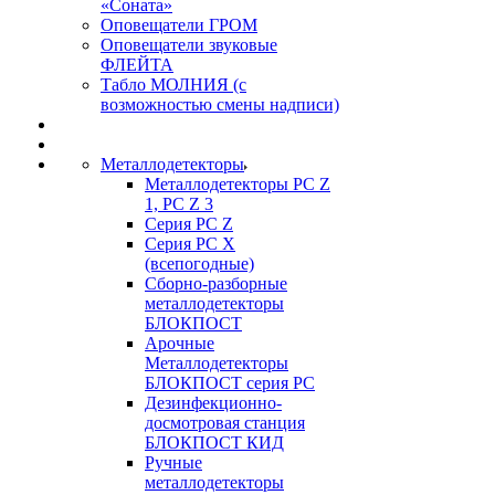
«Соната»
Оповещатели ГРОМ
Оповещатели звуковые
ФЛЕЙТА
Табло МОЛНИЯ (с
возможностью смены надписи)
Металлодетекторы
Металлодетекторы РС Z
1, PC Z 3
Серия РС Z
Серия РС X
(всепогодные)
Сборно-разборные
металлодетекторы
БЛОКПОСТ
Арочные
Металлодетекторы
БЛОКПОСТ серия РС
Дезинфекционно-
досмотровая станция
БЛОКПОСТ КИД
Ручные
металлодетекторы