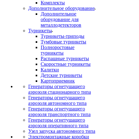
Комплекты
Дополнительное оборудование
Дополнительное
оборудование для
металлодетекторов
Турникеты
Турникеты-триподы
Тумбовые турникеты
Полноростовые
турникеты
Распашные турникеты
Скоростные турникеты
Калитки
Детские турникеты
Картоприемник
Генераторы огнетушащего
аэрозоля стационарного типа
Генераторы огнетушащего
аэрозоля автономного типа
Генераторы огнетушащего
аэрозоля транспортного типа
Генераторы огнетушащего
аэрозоля оперативного типа
Узел запуска автономного типа
Электромонтажные коробки