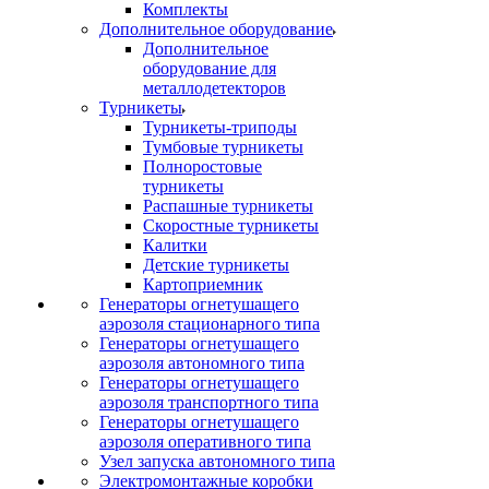
Комплекты
Дополнительное оборудование
Дополнительное
оборудование для
металлодетекторов
Турникеты
Турникеты-триподы
Тумбовые турникеты
Полноростовые
турникеты
Распашные турникеты
Скоростные турникеты
Калитки
Детские турникеты
Картоприемник
Генераторы огнетушащего
аэрозоля стационарного типа
Генераторы огнетушащего
аэрозоля автономного типа
Генераторы огнетушащего
аэрозоля транспортного типа
Генераторы огнетушащего
аэрозоля оперативного типа
Узел запуска автономного типа
Электромонтажные коробки