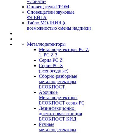
«Соната»
Оповещатели ГРОМ
Оповещатели звуковые
ФЛЕЙТА
Табло МОЛНИЯ (с
возможностью смены надписи)
Металлодетекторы
Металлодетекторы РС Z
1, PC Z 3
Серия РС Z
Серия РС X
(всепогодные)
Сборно-разборные
металлодетекторы
БЛОКПОСТ
Арочные
Металлодетекторы
БЛОКПОСТ серия РС
Дезинфекционно-
досмотровая станция
БЛОКПОСТ КИД
Ручные
металлодетекторы