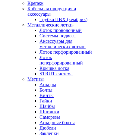
Крепеж
Кабельная продукция и
аксессуары
Трубка ПВХ (кембрик)
Металлические лотки
Лоток проволочный
Системы подвеса
Аксессуары для
металлических лотков
Лоток перфорированный
Лоток
неперфорированный
Крышка лотка
STRUT система
Метизы
Анкеры
Болты
Винты
Гайки
Шайбы
Шпильки
Саморезы
Анкерные болты
Дюбели
Заклепки