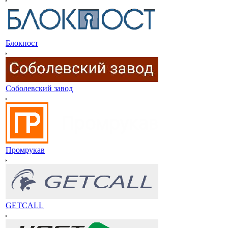
Блокпост
Соболевский завод
Промрукав
GETCALL