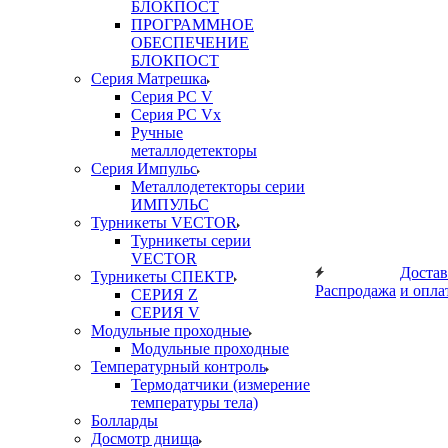
БЛОКПОСТ
ПРОГРАММНОЕ
ОБЕСПЕЧЕНИЕ
БЛОКПОСТ
Серия Матрешка
Серия PC V
Серия PC Vx
Ручные
металлодетекторы
Серия Импульс
Металлодетекторы серии
ИМПУЛЬС
Турникеты VECTOR
Турникеты серии
VECTOR
Достав
Турникеты СПЕКТР
Распродажа
и опла
СЕРИЯ Z
СЕРИЯ V
Модульные проходные
Модульные проходные
Температурный контроль
Термодатчики (измерение
температуры тела)
Болларды
Досмотр днища