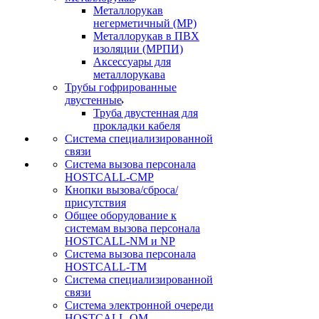
Металлорукав
негерметичный (МР)
Металлорукав в ПВХ
изоляции (МРПИ)
Аксессуары для
металлорукава
Трубы гофрированные
двустенные
Труба двустенная для
прокладки кабеля
Система специализированной
связи
Cистема вызова персонала
HOSTCALL-CMP
Кнопки вызова/сброса/
присутствия
Общее оборудование к
системам вызова персонала
HOSTCALL-NM и NP
Система вызова персонала
HOSTCALL-TM
Система специализированной
связи
Система электронной очереди
HOSTCALL-QM