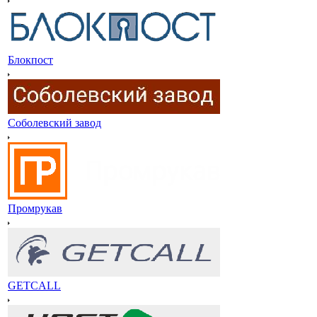
Блокпост
Соболевский завод
Промрукав
GETCALL