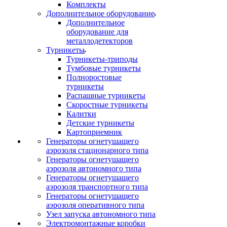
Комплекты
Дополнительное оборудование
Дополнительное
оборудование для
металлодетекторов
Турникеты
Турникеты-триподы
Тумбовые турникеты
Полноростовые
турникеты
Распашные турникеты
Скоростные турникеты
Калитки
Детские турникеты
Картоприемник
Генераторы огнетушащего
аэрозоля стационарного типа
Генераторы огнетушащего
аэрозоля автономного типа
Генераторы огнетушащего
аэрозоля транспортного типа
Генераторы огнетушащего
аэрозоля оперативного типа
Узел запуска автономного типа
Электромонтажные коробки