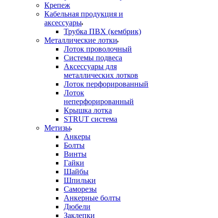
Крепеж
Кабельная продукция и
аксессуары
Трубка ПВХ (кембрик)
Металлические лотки
Лоток проволочный
Системы подвеса
Аксессуары для
металлических лотков
Лоток перфорированный
Лоток
неперфорированный
Крышка лотка
STRUT система
Метизы
Анкеры
Болты
Винты
Гайки
Шайбы
Шпильки
Саморезы
Анкерные болты
Дюбели
Заклепки