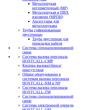
Металлорукав
негерметичный (МР)
Металлорукав в ПВХ
изоляции (МРПИ)
Аксессуары для
металлорукава
Трубы гофрированные
двустенные
Труба двустенная для
прокладки кабеля
Система специализированной
связи
Cистема вызова персонала
HOSTCALL-CMP
Кнопки вызова/сброса/
присутствия
Общее оборудование к
системам вызова персонала
HOSTCALL-NM и NP
Система вызова персонала
HOSTCALL-TM
Система специализированной
связи
Система электронной очереди
HOSTCALL-QM