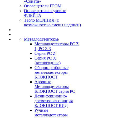
«Соната»
Оповещатели ГРОМ
Оповещатели звуковые
ФЛЕЙТА
Табло МОЛНИЯ (с
возможностью смены надписи)
Металлодетекторы
Металлодетекторы РС Z
1, PC Z 3
Серия РС Z
Серия РС X
(всепогодные)
Сборно-разборные
металлодетекторы
БЛОКПОСТ
Арочные
Металлодетекторы
БЛОКПОСТ серия РС
Дезинфекционно-
досмотровая станция
БЛОКПОСТ КИД
Ручные
металлодетекторы