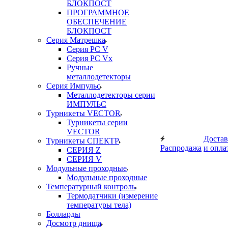
БЛОКПОСТ
ПРОГРАММНОЕ
ОБЕСПЕЧЕНИЕ
БЛОКПОСТ
Серия Матрешка
Серия PC V
Серия PC Vx
Ручные
металлодетекторы
Серия Импульс
Металлодетекторы серии
ИМПУЛЬС
Турникеты VECTOR
Турникеты серии
VECTOR
Достав
Турникеты СПЕКТР
Распродажа
и опла
СЕРИЯ Z
СЕРИЯ V
Модульные проходные
Модульные проходные
Температурный контроль
Термодатчики (измерение
температуры тела)
Болларды
Досмотр днища