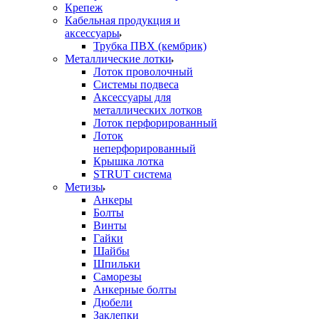
Крепеж
Кабельная продукция и
аксессуары
Трубка ПВХ (кембрик)
Металлические лотки
Лоток проволочный
Системы подвеса
Аксессуары для
металлических лотков
Лоток перфорированный
Лоток
неперфорированный
Крышка лотка
STRUT система
Метизы
Анкеры
Болты
Винты
Гайки
Шайбы
Шпильки
Саморезы
Анкерные болты
Дюбели
Заклепки