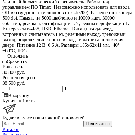
Уличный биометрический считыватель. Работа под
управлением ПО Timex. Невозможно использовать для ввода
ОП в базу данных (использовать st-fe200). Разрешение сканера
500 dpi. Память на 5000 шаблонов и 10000 карт, 30000
событий, режим идентификации 1:N, режим верификации 1:1.
Интерфесы rs-485, USB, Ethernet. Виганд вход/выход,
встроенный считыватель EM, релейный выход, тревожный
выход, подключение кнопки выхода и датчика положения
двери. Питание 12 В, 0.6 А. Размеры 185х62х41 мм. -40°
+60°С, IP65
Отложить
Сравнить
Ваша цена
30 800
руб.
Розничная цена
38 500
руб.
В корзину
Купить в 1 клик
Будьте в курсе наших акций и новостей
Подписаться
Каталог
Распродажа