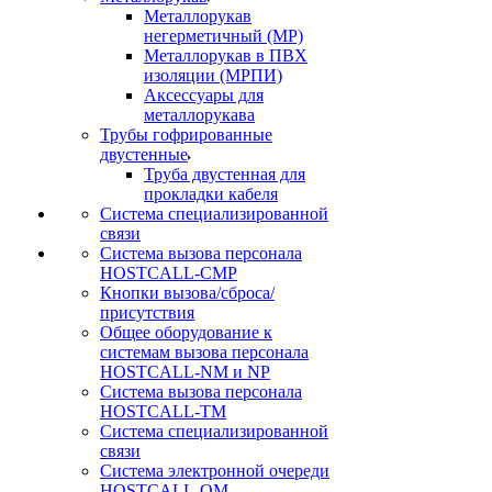
Металлорукав
негерметичный (МР)
Металлорукав в ПВХ
изоляции (МРПИ)
Аксессуары для
металлорукава
Трубы гофрированные
двустенные
Труба двустенная для
прокладки кабеля
Система специализированной
связи
Cистема вызова персонала
HOSTCALL-CMP
Кнопки вызова/сброса/
присутствия
Общее оборудование к
системам вызова персонала
HOSTCALL-NM и NP
Система вызова персонала
HOSTCALL-TM
Система специализированной
связи
Система электронной очереди
HOSTCALL-QM