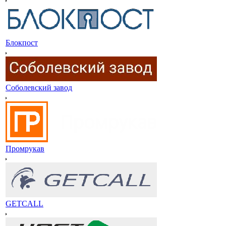
Блокпост
Соболевский завод
Промрукав
GETCALL