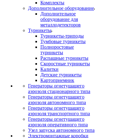
Комплекты
Дополнительное оборудование
Дополнительное
оборудование для
металлодетекторов
Турникеты
Турникеты-триподы
Тумбовые турникеты
Полноростовые
турникеты
Распашные турникеты
Скоростные турникеты
Калитки
Детские турникеты
Картоприемник
Генераторы огнетушащего
аэрозоля стационарного типа
Генераторы огнетушащего
аэрозоля автономного типа
Генераторы огнетушащего
аэрозоля транспортного типа
Генераторы огнетушащего
аэрозоля оперативного типа
Узел запуска автономного типа
Электромонтажные коробки