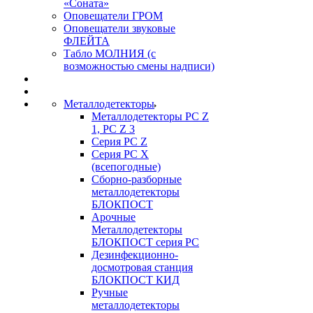
«Соната»
Оповещатели ГРОМ
Оповещатели звуковые
ФЛЕЙТА
Табло МОЛНИЯ (с
возможностью смены надписи)
Металлодетекторы
Металлодетекторы РС Z
1, PC Z 3
Серия РС Z
Серия РС X
(всепогодные)
Сборно-разборные
металлодетекторы
БЛОКПОСТ
Арочные
Металлодетекторы
БЛОКПОСТ серия РС
Дезинфекционно-
досмотровая станция
БЛОКПОСТ КИД
Ручные
металлодетекторы