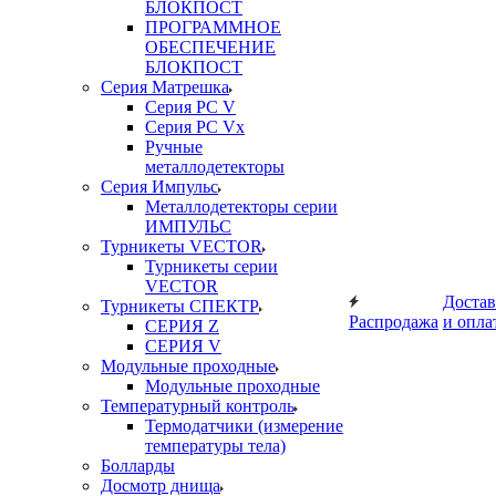
БЛОКПОСТ
ПРОГРАММНОЕ
ОБЕСПЕЧЕНИЕ
БЛОКПОСТ
Серия Матрешка
Серия PC V
Серия PC Vx
Ручные
металлодетекторы
Серия Импульс
Металлодетекторы серии
ИМПУЛЬС
Турникеты VECTOR
Турникеты серии
VECTOR
Достав
Турникеты СПЕКТР
Распродажа
и опла
СЕРИЯ Z
СЕРИЯ V
Модульные проходные
Модульные проходные
Температурный контроль
Термодатчики (измерение
температуры тела)
Болларды
Досмотр днища