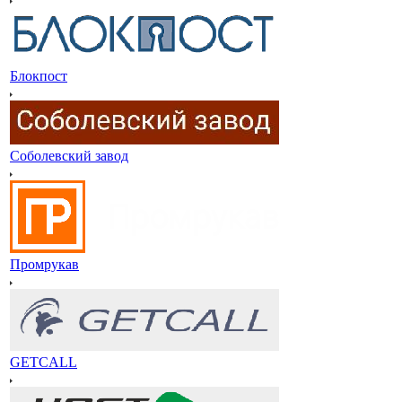
Блокпост
Соболевский завод
Промрукав
GETCALL