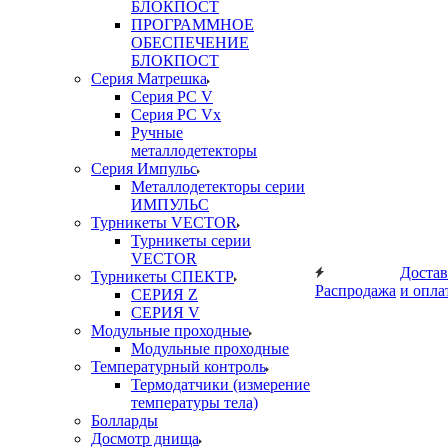
БЛОКПОСТ
ПРОГРАММНОЕ
ОБЕСПЕЧЕНИЕ
БЛОКПОСТ
Серия Матрешка
Серия PC V
Серия PC Vx
Ручные
металлодетекторы
Серия Импульс
Металлодетекторы серии
ИМПУЛЬС
Турникеты VECTOR
Турникеты серии
VECTOR
Достав
Турникеты СПЕКТР
Распродажа
и опла
СЕРИЯ Z
СЕРИЯ V
Модульные проходные
Модульные проходные
Температурный контроль
Термодатчики (измерение
температуры тела)
Болларды
Досмотр днища