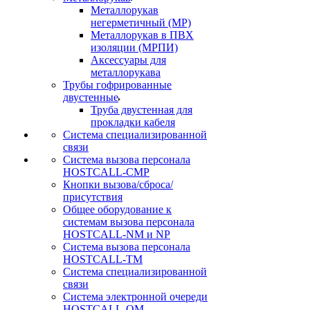
Металлорукав
негерметичный (МР)
Металлорукав в ПВХ
изоляции (МРПИ)
Аксессуары для
металлорукава
Трубы гофрированные
двустенные
Труба двустенная для
прокладки кабеля
Система специализированной
связи
Cистема вызова персонала
HOSTCALL-CMP
Кнопки вызова/сброса/
присутствия
Общее оборудование к
системам вызова персонала
HOSTCALL-NM и NP
Система вызова персонала
HOSTCALL-TM
Система специализированной
связи
Система электронной очереди
HOSTCALL-QM