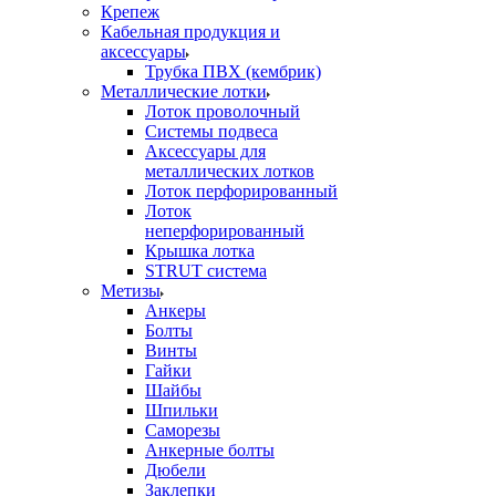
Крепеж
Кабельная продукция и
аксессуары
Трубка ПВХ (кембрик)
Металлические лотки
Лоток проволочный
Системы подвеса
Аксессуары для
металлических лотков
Лоток перфорированный
Лоток
неперфорированный
Крышка лотка
STRUT система
Метизы
Анкеры
Болты
Винты
Гайки
Шайбы
Шпильки
Саморезы
Анкерные болты
Дюбели
Заклепки