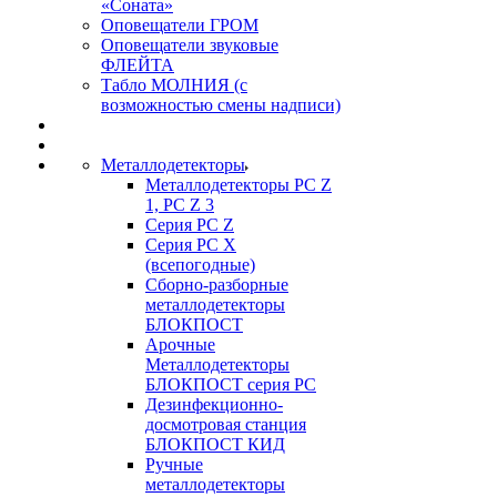
«Соната»
Оповещатели ГРОМ
Оповещатели звуковые
ФЛЕЙТА
Табло МОЛНИЯ (с
возможностью смены надписи)
Металлодетекторы
Металлодетекторы РС Z
1, PC Z 3
Серия РС Z
Серия РС X
(всепогодные)
Сборно-разборные
металлодетекторы
БЛОКПОСТ
Арочные
Металлодетекторы
БЛОКПОСТ серия РС
Дезинфекционно-
досмотровая станция
БЛОКПОСТ КИД
Ручные
металлодетекторы