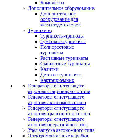
Комплекты
Дополнительное оборудование
Дополнительное
оборудование для
металлодетекторов
Турникеты
Турникеты-триподы
Тумбовые турникеты
Полноростовые
турникеты
Распашные турникеты
Скоростные турникеты
Калитки
Детские турникеты
Картоприемник
Генераторы огнетушащего
аэрозоля стационарного типа
Генераторы огнетушащего
аэрозоля автономного типа
Генераторы огнетушащего
аэрозоля транспортного типа
Генераторы огнетушащего
аэрозоля оперативного типа
Узел запуска автономного типа
Электромонтажные коробки