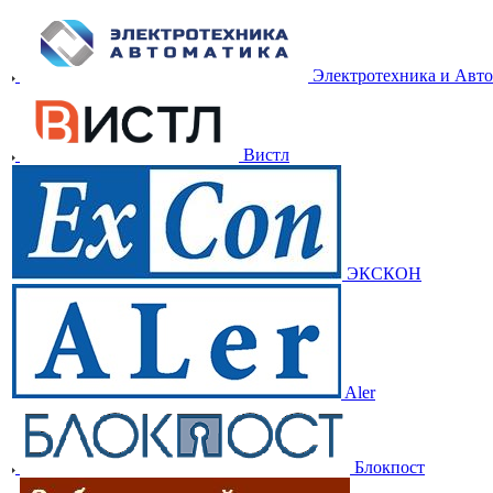
Электротехника и Авт
Вистл
ЭКСКОН
Aler
Блокпост