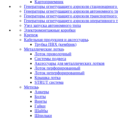
Картоприемник
Генераторы огнетушащего аэрозоля стационарного
Генераторы огнетушащего аэрозоля автономного т
Генераторы огнетушащего аэрозоля транспортного
Генераторы огнетушащего аэрозоля оперативного 
Узел запуска автономного типа
Электромонтажные коробки
Крепеж
Кабельная продукция и аксессуары
Трубка ПВХ (кембрик)
Металлические лотки
Лоток проволочный
Системы подвеса
Аксессуары для металлических лотков
Лоток перфорированный
Лоток неперфорированный
Крышка лотка
STRUT система
Метизы
Анкеры
Болты
Винты
Гайки
Шайбы
Шпильки