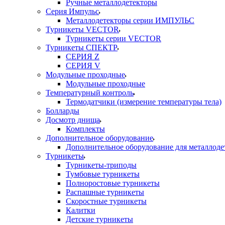
Ручные металлодетекторы
Серия Импульс
Металлодетекторы серии ИМПУЛЬС
Турникеты VECTOR
Турникеты серии VECTOR
Турникеты СПЕКТР
СЕРИЯ Z
СЕРИЯ V
Модульные проходные
Модульные проходные
Температурный контроль
Термодатчики (измерение температуры тела)
Болларды
Досмотр днища
Комплекты
Дополнительное оборудование
Дополнительное оборудование для металлоде
Турникеты
Турникеты-триподы
Тумбовые турникеты
Полноростовые турникеты
Распашные турникеты
Скоростные турникеты
Калитки
Детские турникеты