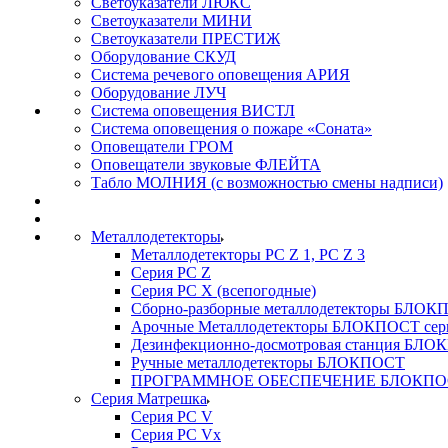
Светоуказатели ЛЮКС
Светоуказатели МИНИ
Светоуказатели ПРЕСТИЖ
Оборудование СКУД
Система речевого оповещения АРИЯ
Оборудование ЛУЧ
Система оповещения ВИСТЛ
Система оповещения о пожаре «Соната»
Оповещатели ГРОМ
Оповещатели звуковые ФЛЕЙТА
Табло МОЛНИЯ (с возможностью смены надписи)
Металлодетекторы
Металлодетекторы РС Z 1, PC Z 3
Серия РС Z
Серия РС X (всепогодные)
Сборно-разборные металлодетекторы БЛО
Арочные Металлодетекторы БЛОКПОСТ сер
Дезинфекционно-досмотровая станция БЛ
Ручные металлодетекторы БЛОКПОСТ
ПРОГРАММНОЕ ОБЕСПЕЧЕНИЕ БЛОКПО
Серия Матрешка
Серия PC V
Серия PC Vx